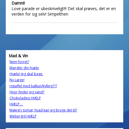
Damn!!
Love parade er ubeskriveligt!!! Det skal prøves, det er en
verden for sig selv! Simpelthen
Mad & Vin
Nem forret?
Mangler din hjælp
Hjælp! Jeg skal bage.
Ny Læge!
ristaffel med kalkun/kylling???
Hvor finder jeg vand?
Chokoladeis HJÆLP
HJÆLP....
Makrel i tomat, hvad kan jeg bruge det til?
Webergril HJÆLP