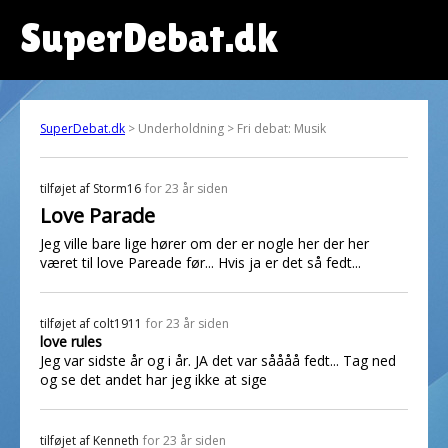
SuperDebat.dk
SuperDebat.dk
> Underholdning > Fri debat: Musik
tilføjet af
Storm16
for 23 år siden
Love Parade
Jeg ville bare lige hører om der er nogle her der her
været til love Pareade før... Hvis ja er det så fedt...
tilføjet af
colt1911
for 23 år siden
love rules
Jeg var sidste år og i år. JA det var såååå fedt... Tag ned
og se det andet har jeg ikke at sige
tilføjet af
Kenneth
for 23 år siden