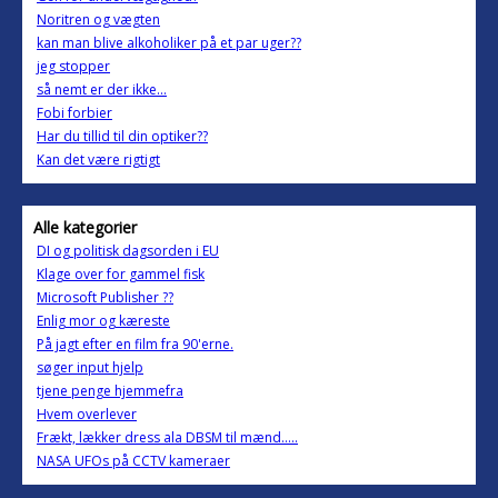
Noritren og vægten
kan man blive alkoholiker på et par uger??
jeg stopper
så nemt er der ikke...
Fobi forbier
Har du tillid til din optiker??
Kan det være rigtigt
Alle kategorier
DI og politisk dagsorden i EU
Klage over for gammel fisk
Microsoft Publisher ??
Enlig mor og kæreste
På jagt efter en film fra 90'erne.
søger input hjelp
tjene penge hjemmefra
Hvem overlever
Frækt, lækker dress ala DBSM til mænd.....
NASA UFOs på CCTV kameraer