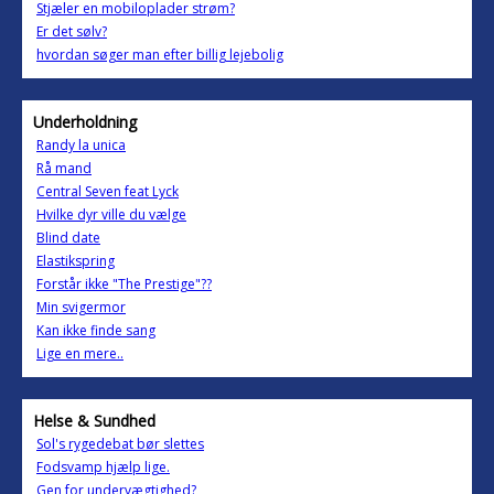
Stjæler en mobiloplader strøm?
Er det sølv?
hvordan søger man efter billig lejebolig
Underholdning
Randy la unica
Rå mand
Central Seven feat Lyck
Hvilke dyr ville du vælge
Blind date
Elastikspring
Forstår ikke "The Prestige"??
Min svigermor
Kan ikke finde sang
Lige en mere..
Helse & Sundhed
Sol's rygedebat bør slettes
Fodsvamp hjælp lige.
Gen for undervægtighed?