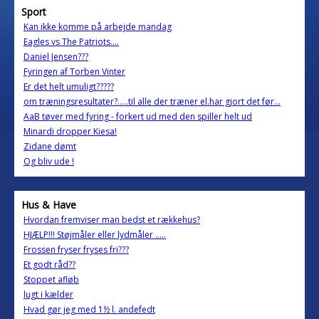
Sport
Kan ikke komme på arbejde mandag
Eagles vs The Patriots....
Daniel Jensen???
Fyringen af Torben Vinter
Er det helt umuligt?????
om træningsresultater?.....til alle der træner el.har gjort det før...
AaB tøver med fyring - forkert ud med den spiller helt ud
Minardi dropper Kiesa!
Zidane dømt
Og bliv ude !
Hus & Have
Hvordan fremviser man bedst et rækkehus?
HJÆLP!!! Støjmåler eller lydmåler .....
Frossen fryser fryses fri???
Et godt råd??
Stoppet afløb
lugt i kælder
Hvad gør jeg med 1½ l. andefedt