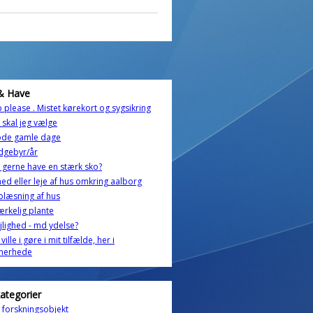
& Have
 please . Mistet kørekort og sygsikring
skal jeg vælge
ode gamle dage
dgebyr/år
u gerne have en stærk sko?
ghed eller leje af hus omkring aalborg
læsning af hus
rkelig plante
ejlighed - md ydelse?
ille i gøre i mit tilfælde, her i
erhede
kategorier
t forskningsobjekt