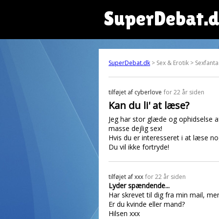
SuperDebat.
SuperDebat.dk
> Sex & Erotik > Sexfanta
tilføjet af
cyberlove
for 22 år siden
Kan du li' at læse?
Jeg har stor glæde og ophidselse af
masse dejlig sex!
Hvis du er interesseret i at læse no
Du vil ikke fortryde!
tilføjet af
xxx
for 22 år siden
Lyder spændende...
Har skrevet til dig fra min mail, men
Er du kvinde eller mand?
Hilsen xxx