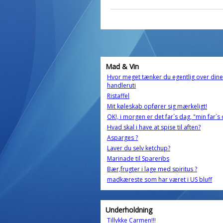
Mad & Vin
Hvor meget tænker du egentlig over dine
handleruti
Ristaffel
Mit køleskab opfører sig mærkeligt!
OK!, i morgen er det far`s dag, "min far`s 
Hvad skal i have at spise til aften?
Asparges ?
Laver du selv ketchup?
Marinade til Spareribs
Bær,frugter i lage med spiritus ?
madkæreste som har været i US bluff
Underholdning
Tillykke Carmen!!!