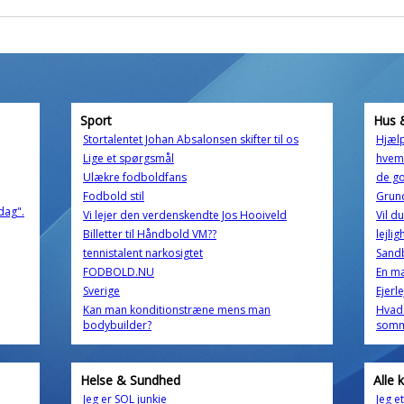
Sport
Hus 
Stortalentet Johan Absalonsen skifter til os
Hjælp
Lige et spørgsmål
hvem 
Ulækre fodboldfans
de g
Fodbold stil
Grun
dag".
Vi lejer den verdenskendte Jos Hooiveld
Vil d
Billetter til Håndbold VM??
lejli
tennistalent narkosigtet
Sandb
FODBOLD.NU
En mæ
Sverige
Ejerl
Kan man konditionstræne mens man
Hvad v
bodybuilder?
somm
Helse & Sundhed
Alle 
Jeg er SOL junkie
Jeg e