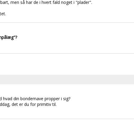
rt, men så har de i hvert fald noget i "plader".
tet.
enpålæg"?
ed hvad din bondemave propper i sig?
ddag, det er du for primitiv til.