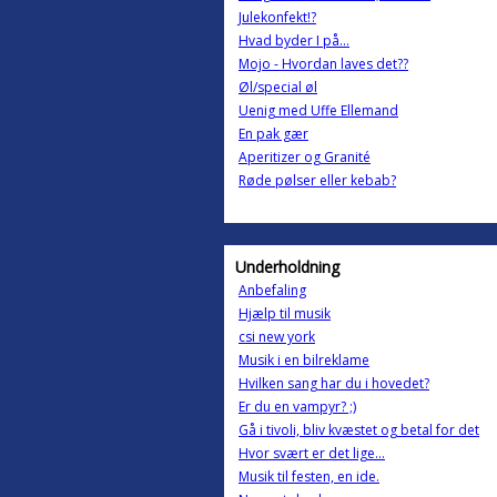
Julekonfekt!?
Hvad byder I på...
Mojo - Hvordan laves det??
Øl/special øl
Uenig med Uffe Ellemand
En pak gær
Aperitizer og Granité
Røde pølser eller kebab?
Underholdning
Anbefaling
Hjælp til musik
csi new york
Musik i en bilreklame
Hvilken sang har du i hovedet?
Er du en vampyr? ;)
Gå i tivoli, bliv kvæstet og betal for det
Hvor svært er det lige...
Musik til festen, en ide.