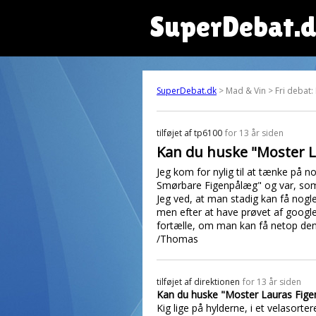
SuperDebat.
SuperDebat.dk
> Mad & Vin > Fri debat:
tilføjet af
tp6100
for 13 år siden
Kan du huske "Moster L
Jeg kom for nylig til at tænke på n
Smørbare Figenpålæg" og var, som 
Jeg ved, at man stadig kan få nogle 
men efter at have prøvet af google
fortælle, om man kan få netop den
/Thomas
tilføjet af
direktionen
for 13 år siden
Kan du huske "Moster Lauras Fig
Kig lige på hylderne, i et velasort