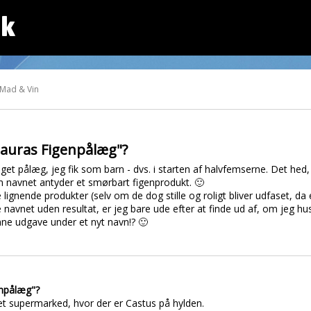
dk
 Mad & Vin
auras Figenpålæg"?
oget pålæg, jeg fik som barn - dvs. i starten af halvfemserne. Det hed
navnet antyder et smørbart figenprodukt. 🙂
lignende produkter (selv om de dog stille og roligt bliver udfaset, da 
 navnet uden resultat, er jeg bare ude efter at finde ud af, om jeg hu
ne udgave under et nyt navn!? 🙂
enpålæg"?
eret supermarked, hvor der er Castus på hylden.