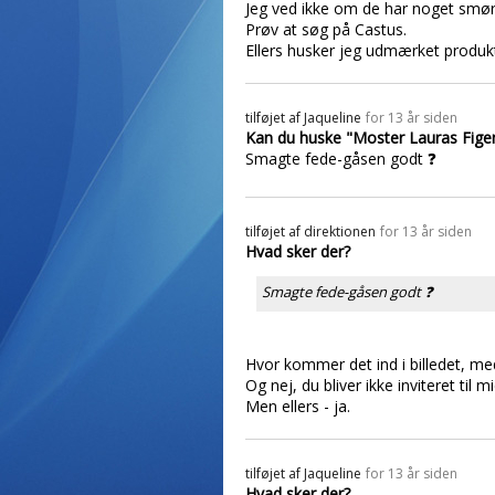
Jeg ved ikke om de har noget smørba
Prøv at søg på Castus.
Ellers husker jeg udmærket produk
tilføjet af
Jaqueline
for 13 år siden
Kan du huske "Moster Lauras Fig
Smagte fede-gåsen godt ❓
tilføjet af
direktionen
for 13 år siden
Hvad sker der?
Smagte fede-gåsen godt ❓
Hvor kommer det ind i billedet, m
Og nej, du bliver ikke inviteret til mi
Men ellers - ja.
tilføjet af
Jaqueline
for 13 år siden
Hvad sker der?