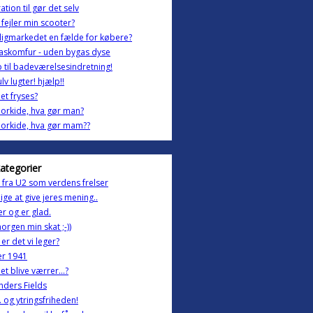
ation til gør det selv
fejler min scooter?
ligmarkedet en fælde for købere?
askomfur - uden bygas dyse
 til badeværelsesindretning!
lv lugter! hjælp!!
et fryses?
orkide, hva gør man?
orkide, hva gør mam??
kategorier
fra U2 som verdens frelser
lige at give jeres mening..
r og er glad.
rgen min skat ;-))
er det vi leger?
er 1941
et blive værrer...?
anders Fields
 . og ytringsfriheden!