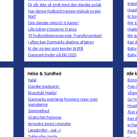
Inspir
Dt går ikke så godt med den danske polak
Hvad 
Har denne fodbold trampe-melodi nogen
titel?
Er bo
Den danske rekord i ti-kamp?
Nyt g
Lille Esbjerg besejrer France
Hjælp
Til fodboldinteresserede: Transfervinduet!
Mit gu
I aften kan Danmarks skæbne afgøres
Kan d
Er der nogen som kender til EFB
Baby 
Danmark byder på EM 2020
Baby 
Helse & Sundhed
Alle 
halal
Bono 
Danske madvarer.
Prøv 
Brandsår Hjælp!
Vågne
Danmarks overlæge forening raser over
Go"mo
svenskerne
Hvad 
Svimmelhed
Året 
Gratis Net hypnose
Kan d
Jernagtig smag i munden
In Fl
Læsebriller - suk :-/
Pia K
Tykke eller tynde