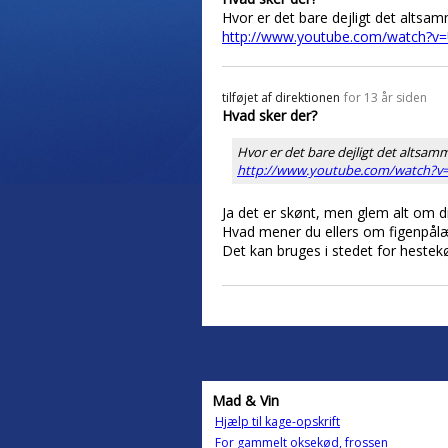
Hvor er det bare dejligt det altsam
http://www.youtube.com/watch?v
tilføjet af
direktionen
for 13 år siden
Hvad sker der?
Hvor er det bare dejligt det altsamm
http://www.youtube.com/watch?v
Ja det er skønt, men glem alt om di
Hvad mener du ellers om figenpål
Det kan bruges i stedet for hestekø
Mad & Vin
Hjælp til kage-opskrift
For gammelt oksekød, frossen