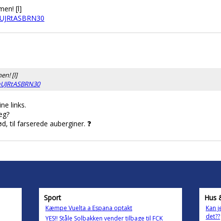
men! [l]
=UJRtASBRN30
en! [l]
=UJRtASBRN30
ne links.
æg?
d, til farserede auberginer. ❓
Sport
Hus 
Kæmpe Vuelta a Espana optakt
Kan j
det??
YES!! Ståle Solbakken vender tilbage til FCK