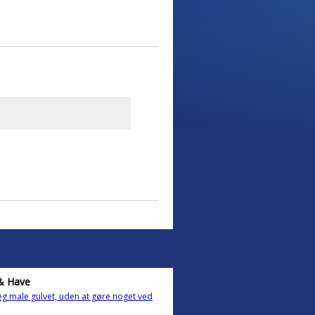
& Have
eg male gulvet, uden at gøre noget ved