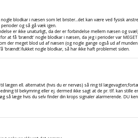
ogle blodkar i næsen som let brister...det kan være ved fysisk anstreng
 perioder og så gå væk igen.
ndelse er ikke unaturligt, da der er forbindelse mellem næsen og svæl
for at få 'brændt' nogle blodkar i næsen, da jeg i perioder var MEGET
kom der meget blod ud af næsen (og nogle gange også ud af munden)
få 'brændt'/lukket nogle blodkar, så har ikke haft problemet siden.
il lægen ell. alternativt (hvis du er nervøs) så ring til lægevagten;fo
anledning til bekymring eller ej. dermed ikke sagt at de pr. tlf. kan stil
 søg så læge hvis du selv finder din krops signaler alarmerende. DU ke