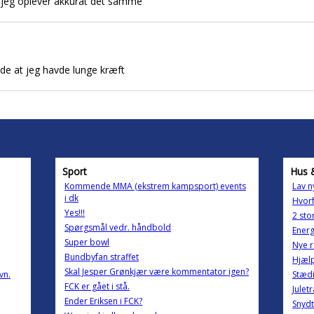
a jeg oplever akkurat det samme
vide at jeg havde lunge kræft
Sport
Hus 
Kommende MMA (ekstrem kampsport) events
Lav n
i dk
Hvorf
Yes!!!
2 sto
Spørgsmål vedr. håndbold
Energ
Super bowl
Nye r
Bundbyfan straffet
Hjælp
Skal Jesper Grønkjær være kommentator igen?
vn.
Stæd
FCK er gået i stå.
Julet
Ender Eriksen i FCK?
Snydt