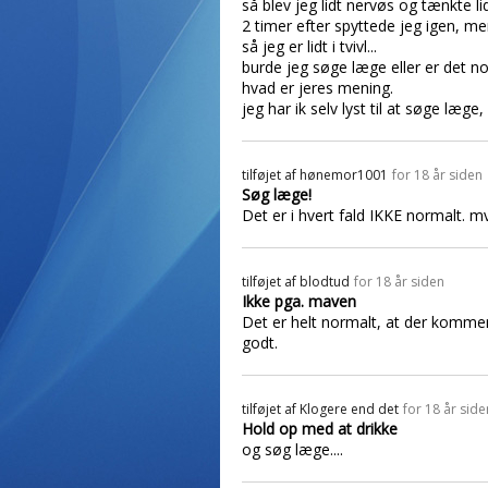
så blev jeg lidt nervøs og tænkte li
2 timer efter spyttede jeg igen, me
så jeg er lidt i tvivl...
burde jeg søge læge eller er det no
hvad er jeres mening.
jeg har ik selv lyst til at søge læge,
tilføjet af
hønemor1001
for 18 år siden
Søg læge!
Det er i hvert fald IKKE normalt.
tilføjet af
blodtud
for 18 år siden
Ikke pga. maven
Det er helt normalt, at der kommer 
godt.
tilføjet af
Klogere end det
for 18 år side
Hold op med at drikke
og søg læge....