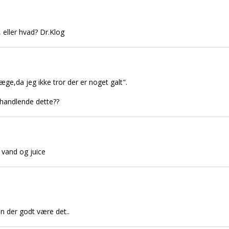
 eller hvad? Dr.Klog
 læge,da jeg ikke tror der er noget galt".
mhandlende dette??
 vand og juice
kan der godt være det..