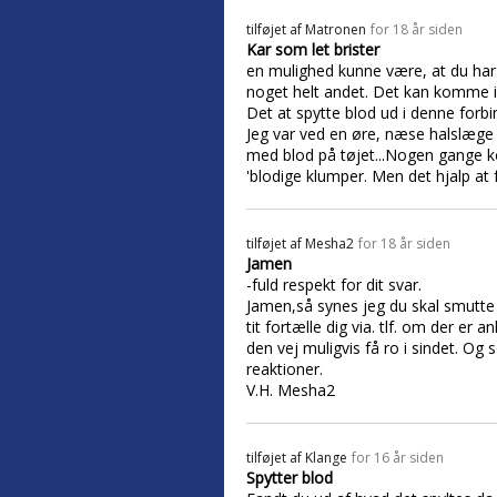
tilføjet af
Matronen
for 18 år siden
Kar som let brister
en mulighed kunne være, at du har n
noget helt andet. Det kan komme i
Det at spytte blod ud i denne forbi
Jeg var ved en øre, næse halslæge 
med blod på tøjet...Nogen gange 
'blodige klumper. Men det hjalp at 
tilføjet af
Mesha2
for 18 år siden
Jamen
-fuld respekt for dit svar.
Jamen,så synes jeg du skal smutte t
tit fortælle dig via. tlf. om der er 
den vej muligvis få ro i sindet. Og
reaktioner.
V.H. Mesha2
tilføjet af
Klange
for 16 år siden
Spytter blod