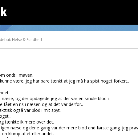
dk
 debat: Helse & Sundhed
som ondt i maven.
t kunne være. jeg har bare tænkt at jeg må ha spist noget forkert..
ndet.
e næse, og der opdagede jeg at der var en smule blod i.
fået en ris i næsen og at det var derfor..
kttisk også var blod i mit spyt.
get...
og tænkte ik mere over det.
gen næse og dene gang var der mere blod end første gang. jeg prøv
t en klump af et eller andet.