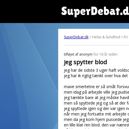
SuperDebat.
SuperDebat.dk
> Helse & Sundhed > Fri
tilføjet af
anonym
for 18 år siden
jeg spytter blod
jeg har de sidste 3 uger haft vold
jeg har ik rigtig tænkt over hva de
mave smertetne er så småt forsvu
men idag på arbejde ville jeg puds
jeg tænkte bare at jeg måske havde 
men så spyttede jeg og så at der fa
jeg spyttede igen og der var igen no
når men jeg fortsatte mit arbejde 
men da jeg kom hjem pussede jeg i
en lille klat ren blod. den var næres