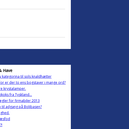
& Have
y kategorina til sols knaldhætter
or er der to ens bogstaver i mange ord?
re krystalamper.
ikoks fra Tyskland...
egler for firmabiler 2013
 til adgang på Bolibasen?
ighed.
ræsfod
?!