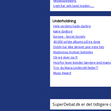
fødselsdagsting.
Liget har selv lavet maden......
Underholdning
Hele verdens hade-darling
kære dagbog
Europe - Secret Society
40.000 solgte albums på tre dage
Diddy har ikke skrevet sine egne hits
Madonnas motiver betvivles
Ok jeg giver op !!!
Hvorfor lever kvinder længere end mænd
Tror du Maria Linderoth føder??
Music Award
SuperDebat.dk er det tidligere 