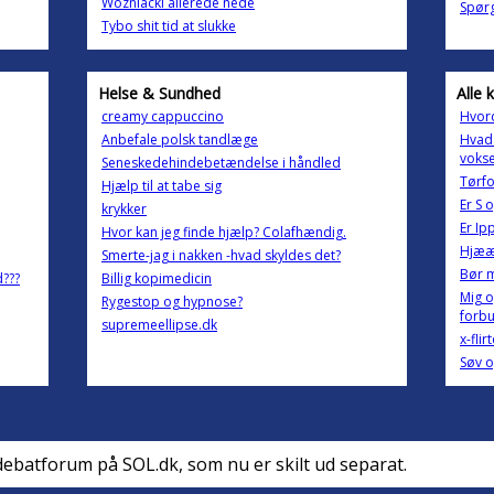
Wozniacki allerede nede
Spør
Tybo shit tid at slukke
Helse & Sundhed
Alle 
creamy cappuccino
Hvord
Anbefale polsk tandlæge
Hvad
voks
Seneskedehindebetændelse i håndled
Tørfo
Hjælp til at tabe sig
Er S 
krykker
Er Ip
Hvor kan jeg finde hjælp? Colafhændig.
Hjææ
Smerte-jag i nakken -hvad skyldes det?
Bør m
???
Billig kopimedicin
Mig o
Rygestop og hypnose?
forb
supremeellipse.dk
x-flir
Søv o
debatforum på SOL.dk, som nu er skilt ud separat.