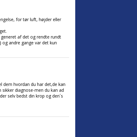
else, for tør luft, højder eller
get.
 generet af det og rendte rundt
 og andre gange var det kun
rtæl dem hvordan du har det,de kan
le en sikker diagnose-men du kan ad
nder selv bedst din krop og den´s