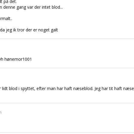
dt på det.
n denne gang var der intet blod...
rmalt..
 da jeg ik tror der er noget galt
 mvh hønemor1001
lidt blod i spyttet, efter man har haft næseblod. Jeg har tit haft næs
n