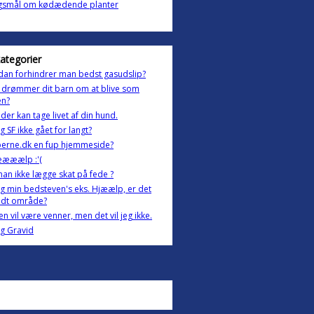
gsmål om kødædende planter
kategorier
an forhindrer man bedst gasudslip?
 drømmer dit barn om at blive som
en?
der kan tage livet af din hund.
og SF ikke gået for langt?
perne.dk en fup hjemmeside?
ææælp :'(
an ikke lægge skat på fede ?
g min bedsteven's eks. Hjæælp, er det
udt område?
ten vil være venner, men det vil jeg ikke.
g Gravid