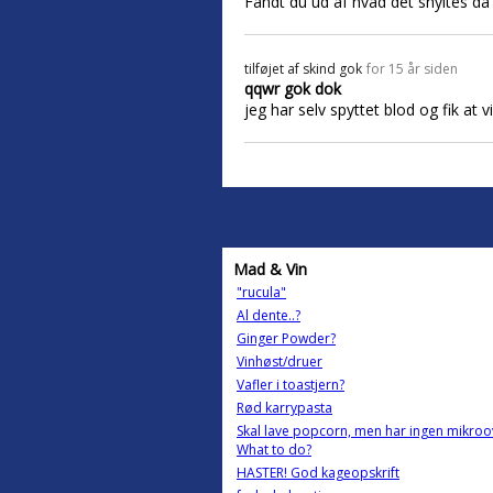
Fandt du ud af hvad det snyltes d
tilføjet af
skind gok
for 15 år siden
qqwr gok dok
jeg har selv spyttet blod og fik at 
Mad & Vin
"rucula"
Al dente..?
Ginger Powder?
Vinhøst/druer
Vafler i toastjern?
Rød karrypasta
Skal lave popcorn, men har ingen mikroo
What to do?
HASTER! God kageopskrift