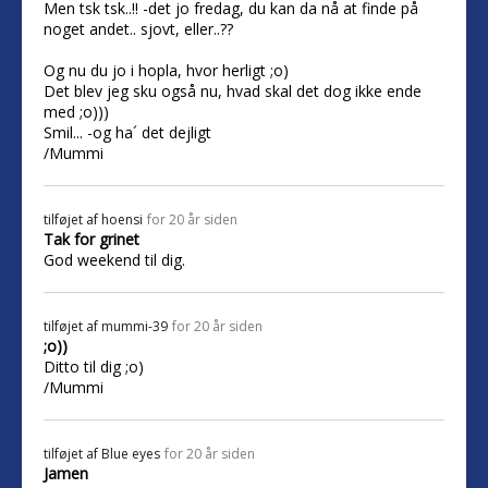
Men tsk tsk..!! -det jo fredag, du kan da nå at finde på
noget andet.. sjovt, eller..??
Og nu du jo i hopla, hvor herligt ;o)
Det blev jeg sku også nu, hvad skal det dog ikke ende
med ;o)))
Smil... -og ha´ det dejligt
/Mummi
tilføjet af
hoensi
for 20 år siden
Tak for grinet
God weekend til dig.
tilføjet af
mummi-39
for 20 år siden
;o))
Ditto til dig ;o)
/Mummi
tilføjet af
Blue eyes
for 20 år siden
Jamen