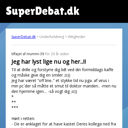
SuperDebat.dk
SuperDebat.dk
> Underholdning > Vittigheder
tilføjet af
mummi-39
for 20 år siden
Jeg har lyst lige nu og her..!!
Til at drille og forstyrre dig lidt ved din formiddags kaffe
og måske give dig en smiler ;o))
Jeg har været “off line..” et stykke tid nu pga. af virus i
min pc´der så måtte et smut til doktor manden.. -men nu
den hjemme igen… -så vogt dig ;o))
*
**
***
Hørt i retten:
- De er anklaget for at have kastet Deres kollega ned fra