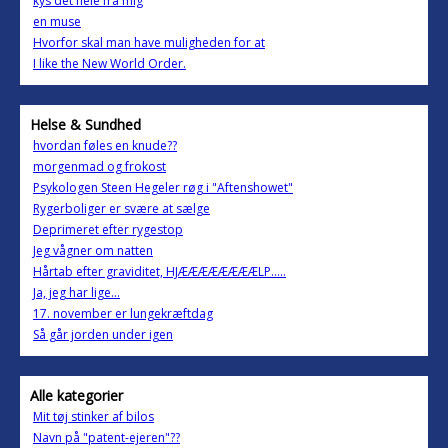
kys det hele fra mig
en muse
Hvorfor skal man have muligheden for at
I like the New World Order.
Helse & Sundhed
hvordan føles en knude??
morgenmad og frokost
Psykologen Steen Hegeler røg i "Aftenshowet"
Rygerboliger er svære at sælge
Deprimeret efter rygestop
Jeg vågner om natten
Hårtab efter graviditet, HJÆÆÆÆÆÆÆÆLP.....
Ja, jeg har lige...
17. november er lungekræftdag
Så går jorden under igen
Alle kategorier
Mit tøj stinker af bilos
Navn på "patent-ejeren"??