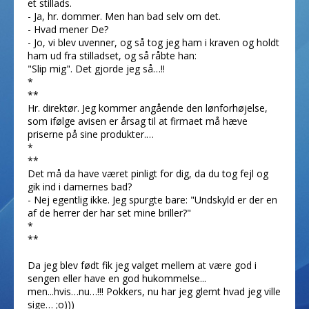
et stillads.
- Ja, hr. dommer. Men han bad selv om det.
- Hvad mener De?
- Jo, vi blev uvenner, og så tog jeg ham i kraven og holdt
ham ud fra stilladset, og så råbte han:
"Slip mig". Det gjorde jeg så…!!
*
**
Hr. direktør. Jeg kommer angående den lønforhøjelse,
som ifølge avisen er årsag til at firmaet må hæve
priserne på sine produkter.…
*
**
Det må da have været pinligt for dig, da du tog fejl og
gik ind i damernes bad?
- Nej egentlig ikke. Jeg spurgte bare: "Undskyld er der en
af de herrer der har set mine briller?"
*
**
Da jeg blev født fik jeg valget mellem at være god i
sengen eller have en god hukommelse...
men...hvis…nu…!!! Pokkers, nu har jeg glemt hvad jeg ville
sige… ;o)))