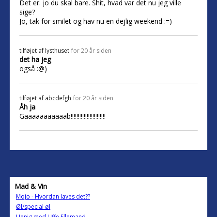
Det er. jo du skal bare. Shit, hvad var det nu jeg ville
sige?
Jo, tak for smilet og hav nu en dejlig weekend :=)
tilføjet af
lysthuset
for 20 år siden
det ha jeg
også :@)
tilføjet af
abcdefgh
for 20 år siden
Åh ja
Gaaaaaaaaaaab!!!!!!!!!!!!!!!!!!!!!!!!
Mad & Vin
Mojo - Hvordan laves det??
Øl/special øl
Uenig med Uffe Ellemand