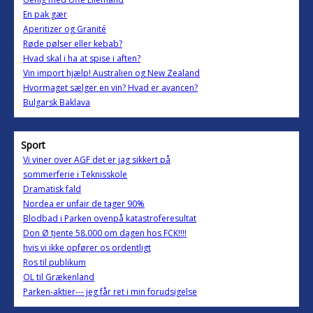
En pak gær
Aperitizer og Granité
Røde pølser eller kebab?
Hvad skal i ha at spise i aften?
Vin import hjælp! Australien og New Zealand
Hvormaget sælger en vin? Hvad er avancen?
Bulgarsk Baklava
Sport
Vi viner over AGF det er jag sikkert på
sommerferie i Teknisskole
Dramatisk fald
Nordea er unfair de tager 90%
Blodbad i Parken ovenpå katastroferesultat
Don Ø tjente 58.000 om dagen hos FCK!!!!
hvis vi ikke opfører os ordentligt
Ros til publikum
OL til Grækenland
Parken-aktier--- jeg får ret i min forudsigelse