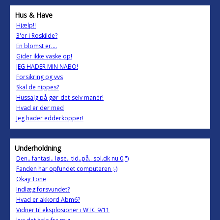
Hus & Have
Hjælp!!
3'er i Roskilde?
En blomst er….
Gider ikke vaske op!
JEG HADER MIN NABO!
Forsikring og vvs
Skal de nippes?
Hussalg på gør-det-selv manér!
Hvad er der med
Jeg hader edderkopper!
Underholdning
Den.. fantasi.. løse.. tid..på.. sol.dk nu 0,")
Fanden har opfundet computeren ;-)
Okay Tone
Indlæg forsvundet?
Hvad er akkord Abm6?
Vidner til eksplosioner i WTC 9/11