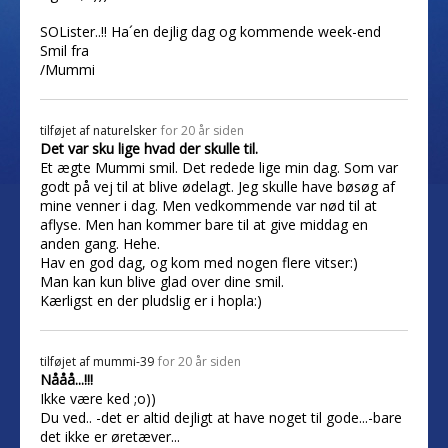
SOLister..!! Ha´en dejlig dag og kommende week-end
Smil fra
/Mummi
tilføjet af
naturelsker
for 20 år siden
Det var sku lige hvad der skulle til.
Et ægte Mummi smil. Det redede lige min dag. Som var
godt på vej til at blive ødelagt. Jeg skulle have bøsøg af
mine venner i dag. Men vedkommende var nød til at
aflyse. Men han kommer bare til at give middag en
anden gang. Hehe.
Hav en god dag, og kom med nogen flere vitser:)
Man kan kun blive glad over dine smil.
Kærligst en der pludslig er i hopla:)
tilføjet af
mummi-39
for 20 år siden
Nååå...!!!
Ikke være ked ;o))
Du ved.. -det er altid dejligt at have noget til gode...-bare
det ikke er øretæver...