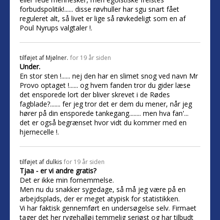
forbudspolitik!...... disse røvhuller har sgu snart fået
reguleret alt, så livet er lige så røvkedeligt som en af
Poul Nyrups valgtaler !.
tilføjet af
Mjølner.
for 19 år siden
Under.
En stor sten !...... nej den har en slimet snog ved navn Mr
Provo optaget !...... og hvem fanden tror du gider læse
det ensporede lort der bliver skrevet i de Rødes
fagblade?....... fer jeg tror det er dem du mener, når jeg
hører på din ensporede tankegang........ men hva fan'...
det er også begrænset hvor vidt du kommer med en
hjernecelle !.
tilføjet af
dulkis
for 19 år siden
Tjaa - er vi andre gratis?
Det er ikke min fornemmelse.
Men nu du snakker sygedage, så må jeg være på en
arbejdsplads, der er meget atypisk for statistikken.
Vi har faktisk gennemført en undersøgelse selv. Firmaet
tager det her rygehalløj temmelig seriøst og har tilbudt