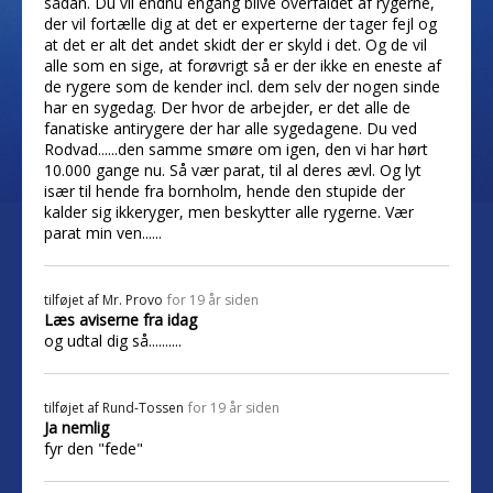
sådan. Du vil endnu engang blive overfaldet af rygerne,
der vil fortælle dig at det er experterne der tager fejl og
at det er alt det andet skidt der er skyld i det. Og de vil
alle som en sige, at forøvrigt så er der ikke en eneste af
de rygere som de kender incl. dem selv der nogen sinde
har en sygedag. Der hvor de arbejder, er det alle de
fanatiske antirygere der har alle sygedagene. Du ved
Rodvad......den samme smøre om igen, den vi har hørt
10.000 gange nu. Så vær parat, til al deres ævl. Og lyt
især til hende fra bornholm, hende den stupide der
kalder sig ikkeryger, men beskytter alle rygerne. Vær
parat min ven......
tilføjet af
Mr. Provo
for 19 år siden
Læs aviserne fra idag
og udtal dig så..........
tilføjet af
Rund-Tossen
for 19 år siden
Ja nemlig
fyr den "fede"