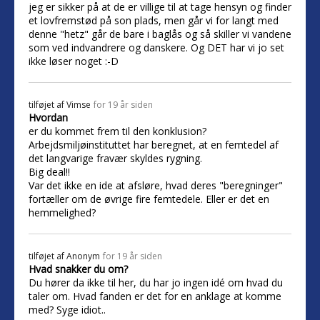
jeg er sikker på at de er villige til at tage hensyn og finder
et lovfremstød på son plads, men går vi for langt med
denne "hetz" går de bare i baglås og så skiller vi vandene
som ved indvandrere og danskere. Og DET har vi jo set
ikke løser noget :-D
tilføjet af
Vimse
for 19 år siden
Hvordan
er du kommet frem til den konklusion?
Arbejdsmiljøinstituttet har beregnet, at en femtedel af
det langvarige fravær skyldes rygning.
Big deal!!
Var det ikke en ide at afsløre, hvad deres "beregninger"
fortæller om de øvrige fire femtedele. Eller er det en
hemmelighed?
tilføjet af
Anonym
for 19 år siden
Hvad snakker du om?
Du hører da ikke til her, du har jo ingen idé om hvad du
taler om. Hvad fanden er det for en anklage at komme
med? Syge idiot..