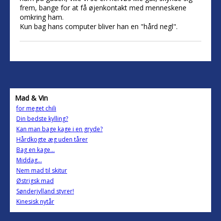
frem, bange for at få øjenkontakt med menneskene
omkring ham.
Kun bag hans computer bliver han en "hård negl".
Mad & Vin
for meget chili
Din bedste kylling?
Kan man bage kage i en gryde?
Hårdkogte æg uden tårer
Bag en kage...
Middag...
Nem mad til skitur
Østrigsk mad
Sønderjylland styrer!
Kinesisk nytår