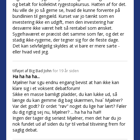
og betalt for kollektivt rygestopkursus. Hatten af for det.
Nu ville de jo så gerne se, hvad de kunne forvente på
bundlinien til gengæld. Kurset var jo tænkt som en
investering ikke en udgift, men den investering har
desværre ikke været helt så rentabel som ønsket.
Sygefraværet er præcist det samme som før, og det er
stadig ikke-rygerne, der tegner sig for de fleste dage.
Det kan selvfølgelig skyldes at vi bare er mere sarte -
eller hvad ved jeg.
tilføjet af
Big Bad John
for 19 år siden
Ha ha ha ha...
Mjølner har sgu endnu engang bevist at han ikke kan
klare sig i et voksent debatforum!
Sikke en masse barnligt pladder, du kan lukke ud, så
længe du kan gemme dig bag skærmen, hva´ Mjølner?
Var det godt? Er ordet "røv" noget du lige har lært? Føler
du dig rigtig sej nu, Mjølner? ... ha ha ha ha!!!
Ingen der tager dig seriøst Mjølner, men det har du jo
nok fundet ud af siden du tyr til verbal tilsvining frem for
saglig debat.