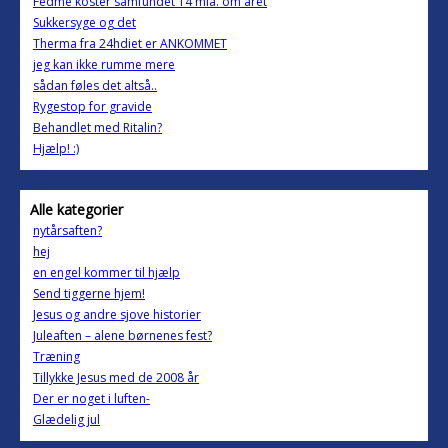
Fedme koster samfundet 14 mia. om året
Sukkersyge og det
Therma fra 24hdiet er ANKOMMET
jeg kan ikke rumme mere
sådan føles det altså..
Rygestop for gravide
Behandlet med Ritalin?
Hjælp! :)
Alle kategorier
nytårsaften?
hej
en engel kommer til hjælp
Send tiggerne hjem!
Jesus og andre sjove historier
Juleaften – alene børnenes fest?
Træning
Tillykke Jesus med de 2008 år
Der er noget i luften-
Glædelig jul