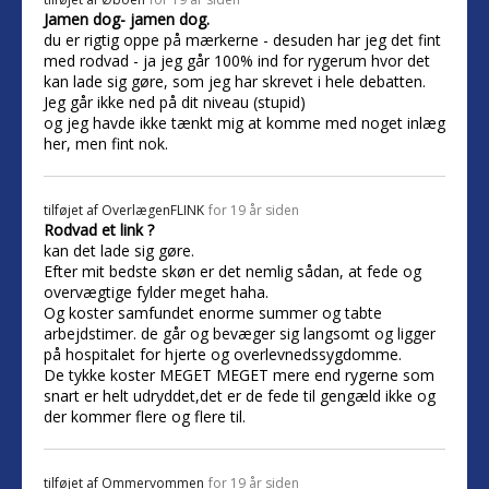
Jamen dog- jamen dog.
du er rigtig oppe på mærkerne - desuden har jeg det fint
med rodvad - ja jeg går 100% ind for rygerum hvor det
kan lade sig gøre, som jeg har skrevet i hele debatten.
Jeg går ikke ned på dit niveau (stupid)
og jeg havde ikke tænkt mig at komme med noget inlæg
her, men fint nok.
tilføjet af
OverlægenFLINK
for 19 år siden
Rodvad et link ?
kan det lade sig gøre.
Efter mit bedste skøn er det nemlig sådan, at fede og
overvægtige fylder meget haha.
Og koster samfundet enorme summer og tabte
arbejdstimer. de går og bevæger sig langsomt og ligger
på hospitalet for hjerte og overlevnedssygdomme.
De tykke koster MEGET MEGET mere end rygerne som
snart er helt udryddet,det er de fede til gengæld ikke og
der kommer flere og flere til.
tilføjet af
Ommervommen
for 19 år siden