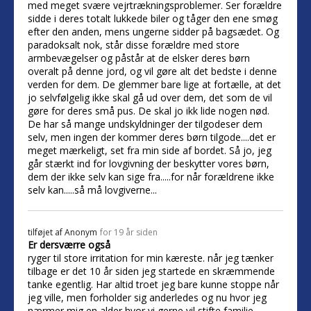
med meget svære vejrtrækningsproblemer. Ser forældre
sidde i deres totalt lukkede biler og tåger den ene smøg
efter den anden, mens ungerne sidder på bagsædet. Og
paradoksalt nok, står disse forældre med store
armbevægelser og påstår at de elsker deres børn
overalt på denne jord, og vil gøre alt det bedste i denne
verden for dem. De glemmer bare lige at fortælle, at det
jo selvfølgelig ikke skal gå ud over dem, det som de vil
gøre for deres små pus. De skal jo ikk lide nogen nød.
De har så mange undskyldninger der tilgodeser dem
selv, men ingen der kommer deres børn tilgode....det er
meget mærkeligt, set fra min side af bordet. Så jo, jeg
går stærkt ind for lovgivning der beskytter vores børn,
dem der ikke selv kan sige fra.....for når forældrene ikke
selv kan.....så må lovgiverne...
tilføjet af
Anonym
for 19 år siden
Er dersværre også
ryger til store irritation for min kæreste. når jeg tænker
tilbage er det 10 år siden jeg startede en skræmmende
tanke egentlig. Har altid troet jeg bare kunne stoppe når
jeg ville, men forholder sig anderledes og nu hvor jeg
nærmer mig en alder hvor vi gerne vil stifte familie