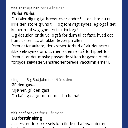
tilføjet af
Mjølner.
for 19 år siden
Pu-ha Pu-ha.
Du føler dig rigtigt hævet over andre !...... det har du nu
ikke den store grund til !, og forøvrigt synes jeg også det
kniber med sagligheden i dit indlæg !.
Og desuden er du vel også for dum til at fatte hvad det
handler om !..... at lukke Røven på alle i
forbudsfanatikere, der kræver forbud af alt det som i
ikke selv synes om....... men siden i er så forhippet for
forbud, er det måske passende vi kan begynde med at
forbyde selvfede venstreorienterede vaccumhjerner !.
tilføjet af
Big Bad John
for 19 år siden
Gi´ den gas.....
Mjølner, gi´ den gas!
Du ka´ sgu argumenterne... ha ha ha!
tilføjet af
rodvad
for 19 år siden
Du forstår aldrig
at dersom folk ikke selv kan finde ud af hvad der er