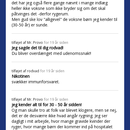
det har jeg også flere gange nævnt i mange indlæg
heller ikke voksne som ikke bryder sig om det skal
påtvinges det -derfor rygerum.
Men gud ske lov "alligevel" de voksne børn jeg kender til
(30-50 år) er sunde.
tilføjet af
Mr. Provo
for 19 år siden
Jeg sagde det til dig rodvad!
Du bliver overdænget med udenomssnak!!
tilføjet af
rodvad
for 19 år siden
Nikotinen
svækker immunforsvaret.
tilføjet af
Mr. Provo
for 19 år siden
jeg kender alt til for 30 - 50 år sidden!
Og man skulle tro at folk var blevet klogere, men se nej,
det er de desværre ikke hvad angår rygning. Jeg ser
dagligt i mit arbejde, hvor mange gravide kvinder der
ryger, hvor mange børn der kommer ind på hospitalet