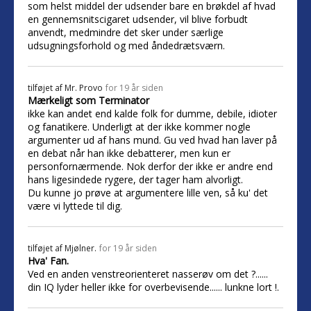
som helst middel der udsender bare en brøkdel af hvad
en gennemsnitscigaret udsender, vil blive forbudt
anvendt, medmindre det sker under særlige
udsugningsforhold og med åndedrætsværn.
tilføjet af
Mr. Provo
for 19 år siden
Mærkeligt som Terminator
ikke kan andet end kalde folk for dumme, debile, idioter
og fanatikere. Underligt at der ikke kommer nogle
argumenter ud af hans mund. Gu ved hvad han laver på
en debat når han ikke debatterer, men kun er
personfornærmende. Nok derfor der ikke er andre end
hans ligesindede rygere, der tager ham alvorligt.
Du kunne jo prøve at argumentere lille ven, så ku' det
være vi lyttede til dig.
tilføjet af
Mjølner.
for 19 år siden
Hva' Fan.
Ved en anden venstreorienteret nasserøv om det ?......
din IQ lyder heller ikke for overbevisende...... lunkne lort !.