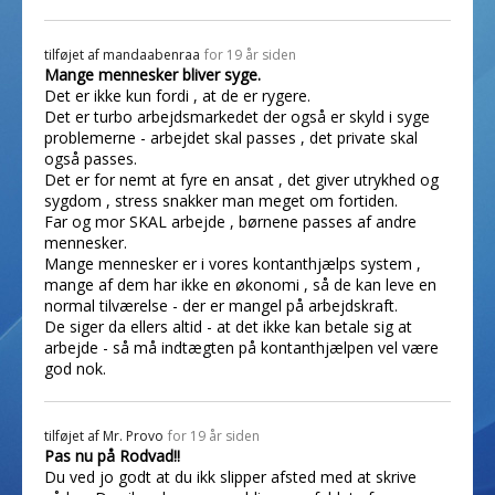
tilføjet af
mandaabenraa
for 19 år siden
Mange mennesker bliver syge.
Det er ikke kun fordi , at de er rygere.
Det er turbo arbejdsmarkedet der også er skyld i syge
problemerne - arbejdet skal passes , det private skal
også passes.
Det er for nemt at fyre en ansat , det giver utrykhed og
sygdom , stress snakker man meget om fortiden.
Far og mor SKAL arbejde , børnene passes af andre
mennesker.
Mange mennesker er i vores kontanthjælps system ,
mange af dem har ikke en økonomi , så de kan leve en
normal tilværelse - der er mangel på arbejdskraft.
De siger da ellers altid - at det ikke kan betale sig at
arbejde - så må indtægten på kontanthjælpen vel være
god nok.
tilføjet af
Mr. Provo
for 19 år siden
Pas nu på Rodvad!!
Du ved jo godt at du ikk slipper afsted med at skrive