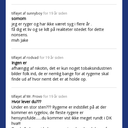
tilføjet af
sunnyboy
for 19 år siden
somom
jeg er ryger og har ikke været syg i flere år .
få dig et liv og se lidt på realiteter istedet for dette
nonsens.
mvh Jake
tilføjet af
rodvad
for 19 år siden
Ingen er
afhængig af nikotin, det er kun noget tobaksindustrien
bilder folk ind, de er nemlig bange for at rygerne skal
finde ud af hvor nemt det er at holde op.
tilføjet af
Mr. Provo
for 19 år siden
Hvor lever du???
Under en stor sten??? Rygerne er indstillet på at der
kommer en rygelov, de fleste rygere er
hensynsfulde.......du kommer vist ikke meget rundt i DK
hva!!!