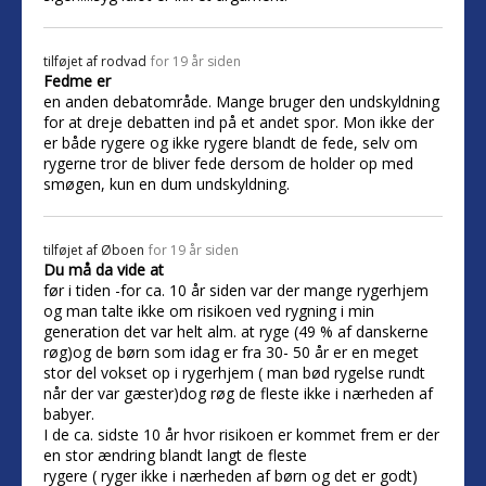
tilføjet af
rodvad
for 19 år siden
Fedme er
en anden debatområde. Mange bruger den undskyldning
for at dreje debatten ind på et andet spor. Mon ikke der
er både rygere og ikke rygere blandt de fede, selv om
rygerne tror de bliver fede dersom de holder op med
smøgen, kun en dum undskyldning.
tilføjet af
Øboen
for 19 år siden
Du må da vide at
før i tiden -for ca. 10 år siden var der mange rygerhjem
og man talte ikke om risikoen ved rygning i min
generation det var helt alm. at ryge (49 % af danskerne
røg)og de børn som idag er fra 30- 50 år er en meget
stor del vokset op i rygerhjem ( man bød rygelse rundt
når der var gæster)dog røg de fleste ikke i nærheden af
babyer.
I de ca. sidste 10 år hvor risikoen er kommet frem er der
en stor ændring blandt langt de fleste
rygere ( ryger ikke i nærheden af børn og det er godt)