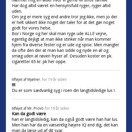
Har dog altid været en hensynsfuld ryger, ryger altid
uden.
Om jeg er mere syg end andre tror jeg ikke, men jo der
er helt sikkert ikke noget der taler for at det gør noget
godt for vores helse.
Bor i Norge og her skal man ryge ude ALLE vejne,
egentlig dejligt at man ikke stinker når man kommer
hjem fra diverse fester og er ude og spise. Men mangler
da ofte den der at man kan sidde og nyde en øl og
smøg uden at røven fryser af. Desuden koster en pk.
cigaretter 65 kr. pk her oppe.
tilføjet af
Mjølner.
for 19 år siden
!!!!
Du er som sædvanlig syg i roen din langtidsledige lus !.
tilføjet af
Mr. Provo
for 19 år siden
Kan da godt være
han er langtidsledig, kan da også godt være han har lus.
Men han har da en væsentlig højere IQ end dig, det kan
man da læse ud af dit svar.