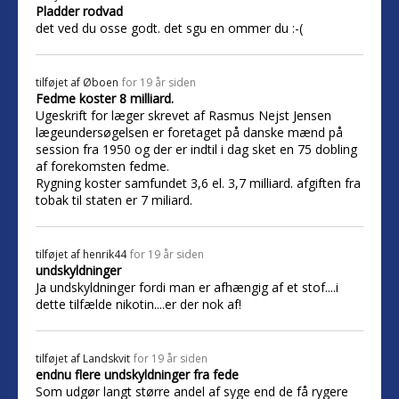
Pladder rodvad
det ved du osse godt. det sgu en ommer du :-(
tilføjet af
Øboen
for 19 år siden
Fedme koster 8 milliard.
Ugeskrift for læger skrevet af Rasmus Nejst Jensen
lægeundersøgelsen er foretaget på danske mænd på
session fra 1950 og der er indtil i dag sket en 75 dobling
af forekomsten fedme.
Rygning koster samfundet 3,6 el. 3,7 milliard. afgiften fra
tobak til staten er 7 miliard.
tilføjet af
henrik44
for 19 år siden
undskyldninger
Ja undskyldninger fordi man er afhængig af et stof....i
dette tilfælde nikotin....er der nok af!
tilføjet af
Landskvit
for 19 år siden
endnu flere undskyldninger fra fede
Som udgør langt større andel af syge end de få rygere