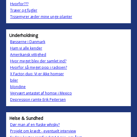
Hvorfor???
Træer og fugler
Tissemyrer æder mine unge planter
Underholdning
Bøsserne i Danmark
Ham vi alle kender
Amerikansk vittighed
Hvor meget blev der samlet ind?
Hvorfor så meget pop i radioen?
X Factor-duo: Vi er ikke homser
biler
blondine
Vejrvært antastet af homse i Mexico
Depression ramte Erik Peitersen
Helse & Sundhed
Dør man af en flaske whisky?
Projekt om krædt - eventuelt interview