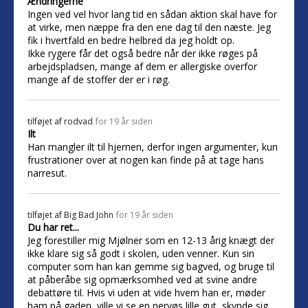
Ændringerne
Ingen ved vel hvor lang tid en sådan aktion skal have for
at virke, men næppe fra den ene dag til den næste. Jeg
fik i hvertfald en bedre helbred da jeg holdt op.
Ikke rygere får det også bedre når der ikke røges på
arbejdspladsen, mange af dem er allergiske overfor
mange af de stoffer der er i røg.
tilføjet af
rodvad
for 19 år siden
Ilt
Han mangler ilt til hjernen, derfor ingen argumenter, kun
frustrationer over at nogen kan finde på at tage hans
narresut.
tilføjet af
Big Bad John
for 19 år siden
Du har ret...
Jeg forestiller mig Mjølner som en 12-13 årig knægt der
ikke klare sig så godt i skolen, uden venner. Kun sin
computer som han kan gemme sig bagved, og bruge til
at påberåbe sig opmærksomhed ved at svine andre
debattøre til. Hvis vi uden at vide hvem han er, møder
ham på gaden, ville vi se en nervøs lille gut, skynde sig