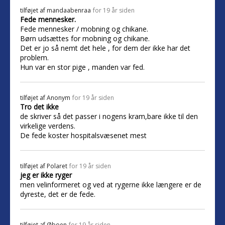
tilføjet af
mandaabenraa
for 19 år siden
Fede mennesker.
Fede mennesker / mobning og chikane.
Børn udsættes for mobning og chikane.
Det er jo så nemt det hele , for dem der ikke har det
problem.
Hun var en stor pige , manden var fed.
tilføjet af
Anonym
for 19 år siden
Tro det ikke
de skriver så det passer i nogens kram,bare ikke til den
virkelige verdens.
De fede koster hospitalsvæsenet mest
tilføjet af
Polaret
for 19 år siden
jeg er ikke ryger
men velinformeret og ved at rygerne ikke længere er de
dyreste, det er de fede.
tilføjet af
Øboen
for 19 år siden