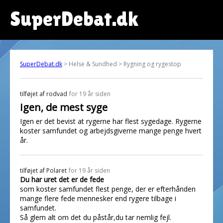
SuperDebat.dk
SuperDebat.dk
> Helse & Sundhed > Rygning og rygestop
tilføjet af
rodvad
for 19 år siden
Igen, de mest syge
Igen er det bevist at rygerne har flest sygedage. Rygerne
koster samfundet og arbejdsgiverne mange penge hvert
år.
tilføjet af
Polaret
for 19 år siden
Du har uret det er de fede
som koster samfundet flest penge, der er efterhånden
mange flere fede mennesker end rygere tilbage i
samfundet.
Så glem alt om det du påstår,du tar nemlig fejl.