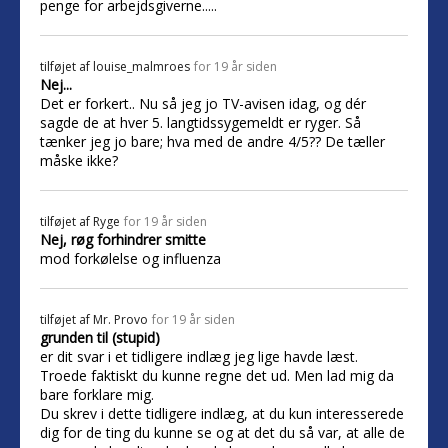
penge for arbejdsgiverne.....
tilføjet af
louise_malmroes
for 19 år siden
Nej...
Det er forkert.. Nu så jeg jo TV-avisen idag, og dér
sagde de at hver 5. langtidssygemeldt er ryger. Så
tænker jeg jo bare; hva med de andre 4/5?? De tæller
måske ikke?
tilføjet af
Ryge
for 19 år siden
Nej, røg forhindrer smitte
mod forkølelse og influenza
tilføjet af
Mr. Provo
for 19 år siden
grunden til (stupid)
er dit svar i et tidligere indlæg jeg lige havde læst.
Troede faktiskt du kunne regne det ud. Men lad mig da
bare forklare mig.
Du skrev i dette tidligere indlæg, at du kun interesserede
dig for de ting du kunne se og at det du så var, at alle de