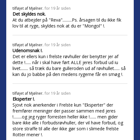
tilføjet af
Mjølner.
for 19 år siden
Det skyldes nok.
At du atbejder på "Reva"..........Ps. årsagen til du ikke fik
lov til at ryge, skyldes nok at du er "Mongol" !.
tilføjet af
Mjølner.
for 19 år siden
Udenomsnak !.
Det er ellers kun i frelste røvhuller der benytter jer af
dette !...... når i skal have ført ALLE jeres forbud ud iu
livet........ så træk du bare gulleroden ud af røvhullet...... så
kan du jo babbe på den medens rygerne får en smøg !.
tilføjet af
Mjølner.
for 19 år siden
Eksperter !.
Sjovt nok anerkender i Frelste kun "Eksperter" der
fremfører meninger der passer sammen med jeres
!.........og jeg ryger forresten heller ikke !....... men gider
bare ikke alle i forbudsrøvhuller, der vil have forbud, og
store straffe til alle der ikke gør som i slimede frelste
Rotter mener !.