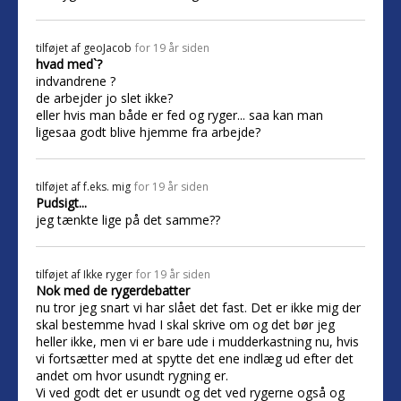
tilføjet af
geoJacob
for 19 år siden
hvad med`?
indvandrene ?
de arbejder jo slet ikke?
eller hvis man både er fed og ryger... saa kan man
ligesaa godt blive hjemme fra arbejde?
tilføjet af
f.eks. mig
for 19 år siden
Pudsigt...
jeg tænkte lige på det samme??
tilføjet af
Ikke ryger
for 19 år siden
Nok med de rygerdebatter
nu tror jeg snart vi har slået det fast. Det er ikke mig der
skal bestemme hvad I skal skrive om og det bør jeg
heller ikke, men vi er bare ude i mudderkastning nu, hvis
vi fortsætter med at spytte det ene indlæg ud efter det
andet om hvor usundt rygning er.
Vi ved godt det er usundt og det ved rygerne også og