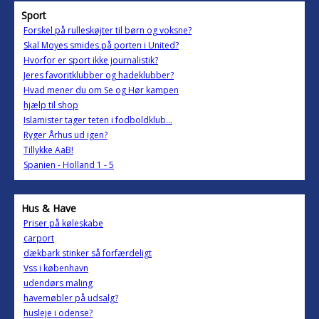
Sport
Forskel på rulleskøjter til børn og voksne?
Skal Moyes smides på porten i United?
Hvorfor er sport ikke journalistik?
Jeres favoritklubber og hadeklubber?
Hvad mener du om Se og Hør kampen
hjælp til shop
Islamister tager teten i fodboldklub...
Ryger Århus ud igen?
Tillykke AaB!
Spanien - Holland 1 - 5
Hus & Have
Priser på køleskabe
carport
dækbark stinker så forfærdeligt
Vss i københavn
udendørs maling
havemøbler på udsalg?
husleje i odense?