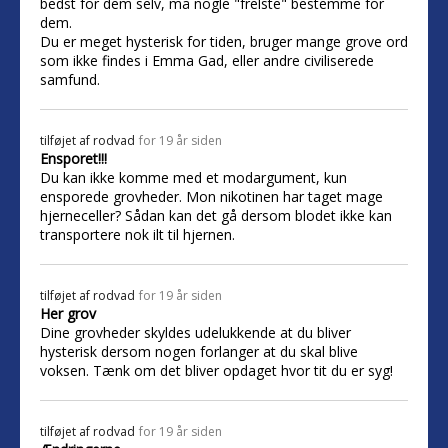
bedst for dem selv, må nogle "frelste" bestemme for
dem.
Du er meget hysterisk for tiden, bruger mange grove ord
som ikke findes i Emma Gad, eller andre civiliserede
samfund.
tilføjet af
rodvad
for 19 år siden
Ensporet!!!
Du kan ikke komme med et modargument, kun
ensporede grovheder. Mon nikotinen har taget mage
hjerneceller? Sådan kan det gå dersom blodet ikke kan
transportere nok ilt til hjernen.
tilføjet af
rodvad
for 19 år siden
Her grov
Dine grovheder skyldes udelukkende at du bliver
hysterisk dersom nogen forlanger at du skal blive
voksen. Tænk om det bliver opdaget hvor tit du er syg!
tilføjet af
rodvad
for 19 år siden