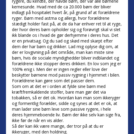
rygere, du kendte, der havde børn, der var alle børnene
kernesunde. Hvad med de ca 20.000 børn der bliver
indlagt på hospitalet hvert år, på grund af at forældrene
ryger. Børn med astma og allergi, hvor forældrene
stædigt holder fast på, at de da har enhver ret til at ryge,
der hvor deres børn opholder sig og forøvrigt skal vi slet
ikk blande os i hvad de gør derhjemme i deres hus. Det
er en privatsag. Og du sad og skød med skarpt efter
dem der har børn og drikker. Lad mig oplyse dig om, at
der er lovgivning på det område, man kan miste sine
børn, hvis de sociale myndighedder bliver indblandet og
forældrene ikke stopper deres drikkeri. En lov som jeg er
100% enig i. Men der er ingen regler eller love der
beskytter børnene mod passiv rygning i hjemmet i bilen.
Forældrene kan gøre som det passer dem.
Som om at det er i orden at fylde sine børn med
kræftfremkaldende stoffer, bare man gør det via
tobakken, så er det ok. Hvordan kan man som ikkeryger
og formentlig forælder, sidde og synes at det er ok, at
man lader sine børn leve som passive rygere, i hele
deres hjemmeboende liv. Børn der ikke selv kan sige fra,
ikke før de når en vis alder.
Så der kan ikk være mange, der tror på at du er
ikkeryger, med den holdning.