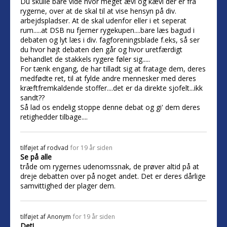
Du skulle bare vide hvor meget ævl og kævl der er fra
rygerne, over at de skal til at vise hensyn på div.
arbejdspladser. At de skal udenfor eller i et seperat
rum.....at DSB nu fjerner rygekupen....bare læs bagud i
debaten og lyt læs i div. fagforeningsblade f.eks, så ser
du hvor højt debaten den går og hvor uretfærdigt
behandlet de stakkels rygere føler sig.....
For tænk engang, de har tilladt sig at fratage dem, deres
medfødte ret, til at fylde andre mennesker med deres
kræftfremkaldende stoffer....det er da direkte sjofelt...ikk
sandt??
Så lad os endelig stoppe denne debat og gi' dem deres
retighedder tilbage....
tilføjet af
rodvad
for 19 år siden
Se på alle
tråde om rygernes udenomssnak, de prøver altid på at
dreje debatten over på noget andet. Det er deres dårlige
samvittighed der plager dem.
tilføjet af
Anonym
for 19 år siden
Det!