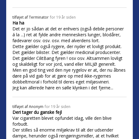
tilføjet af
Terminator
for 19 år siden
Ha ha
Det er jo sådan at det er enhvers (også debile personer
á la ...) ret at fylde andre menneskers lunger, blodårer,
fødevarer osv. osv. osv. med alverdens lort.
Dette gælder også rygere, der nyder et lovligt produkt.
Det gælder bilister. Det gælder medicinal producenter.
Det gælder CilitBang fyren ! osv osv. Altsammen lovligt
og skaldeligt for vor jord, vand eller MILJØ generelt.
Men en god ting ved den nye rygelov er at, der nu åbnes
døre på vid gab for at gøre op med ikke-rygernes
dobbeltmoral i forhold til deres eget miljøsvineri.
Jeg kan allerede høre en sølle klynken i det fjerne...
tilføjet af
Anonym
for 19 år siden
Deri tager du ganske fejl
Var cigaretten blevet opfundet idag, ville den blive
forbudt.
Der stilles så enorme miljøkrav til alt der udsender
dampe, herunder også rengøringsmidler, at et hvilket