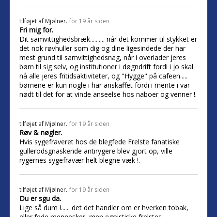
tilføjet af
Mjølner.
for 19 år siden
Fri mig for.
Dit samvittighedsbræk.......... når det kommer til stykket er
det nok røvhuller som dig og dine ligesindede der har
mest grund til samvittighedsnag, når i overlader jeres
børn til sig selv, og institutioner i døgndrift fordi i jo skal
nå alle jeres fritidsaktiviteter, og "Hygge" på cafeen.....
børnene er kun nogle i har anskaffet fordi i mente i var
nødt til det for at vinde anseelse hos naboer og venner !.
tilføjet af
Mjølner.
for 19 år siden
Røv & nøgler.
Hvis sygefraveret hos de blegfede Frelste fanatiske
gullerodsgnaskende antirygere blev gjort op, ville
rygernes sygefravær helt blegne væk !.
tilføjet af
Mjølner.
for 19 år siden
Du er sgu da.
Lige så dum !...... det det handler om er hverken tobak,
eller fede mennesker, men egoistiske frelstes