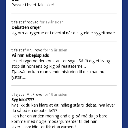
Passer i hvert fald ikke!
tilføjet af
rodvad
for 19 år siden
Debatten drejer
sig om at rygerne er i overtal når det gælder sygefravær.
tilføjet af
Mr. Provo
for 19 år siden
På min arbejdsplads
er det rygerne der konstant er syge. Så få dig et liv og
stop dit nonsens og kig på realiteterne....
Tja...sådan kan man vende historien til det man nu
lyster.....
tilføjet af
Mr. Provo
for 19 år siden
Syg idiot????
hvis ikk du kan klare at dit indlæg står til debat, hva laver
du så på en debatside???
Han har en anden mening end dig, så må du jo bare
komme med nogle modargumenter til det han
siger.....syg idiot er ikk et argument!