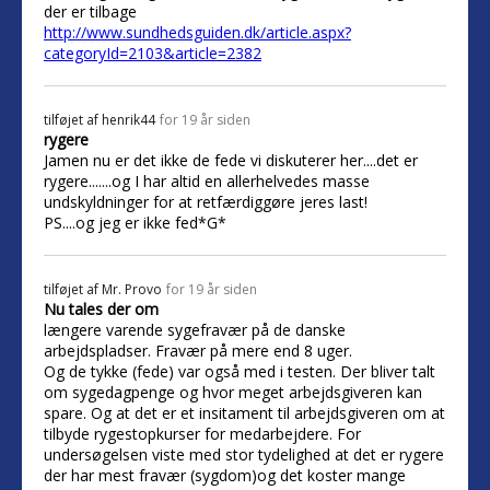
der er tilbage
http://www.sundhedsguiden.dk/article.aspx?
categoryId=2103&article=2382
tilføjet af
henrik44
for 19 år siden
rygere
Jamen nu er det ikke de fede vi diskuterer her....det er
rygere.......og I har altid en allerhelvedes masse
undskyldninger for at retfærdiggøre jeres last!
PS....og jeg er ikke fed*G*
tilføjet af
Mr. Provo
for 19 år siden
Nu tales der om
længere varende sygefravær på de danske
arbejdspladser. Fravær på mere end 8 uger.
Og de tykke (fede) var også med i testen. Der bliver talt
om sygedagpenge og hvor meget arbejdsgiveren kan
spare. Og at det er et insitament til arbejdsgiveren om at
tilbyde rygestopkurser for medarbejdere. For
undersøgelsen viste med stor tydelighed at det er rygere
der har mest fravær (sygdom)og det koster mange