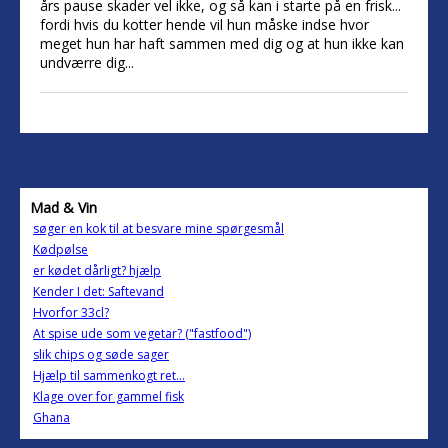
års pause skader vel ikke, og så kan i starte på en frisk...
fordi hvis du kotter hende vil hun måske indse hvor
meget hun har haft sammen med dig og at hun ikke kan
undværre dig...
Mad & Vin
søger en kok til at besvare mine spørgesmål
Kødpølse
er kødet dårligt? hjælp
Kender I det: Saftevand
Hvorfor 33cl?
At spise ude som vegetar? ("fastfood")
slik chips og søde sager
Hjælp til sammenkogt ret...
Klage over for gammel fisk
Ghana