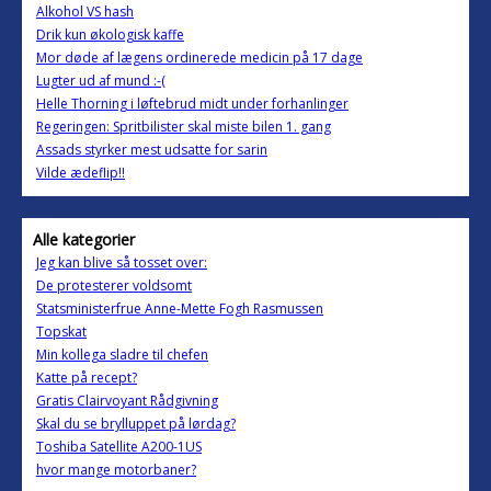
Alkohol VS hash
Drik kun økologisk kaffe
Mor døde af lægens ordinerede medicin på 17 dage
Lugter ud af mund :-(
Helle Thorning i løftebrud midt under forhanlinger
Regeringen: Spritbilister skal miste bilen 1. gang
Assads styrker mest udsatte for sarin
Vilde ædeflip!!
Alle kategorier
Jeg kan blive så tosset over:
De protesterer voldsomt
Statsministerfrue Anne-Mette Fogh Rasmussen
Topskat
Min kollega sladre til chefen
Katte på recept?
Gratis Clairvoyant Rådgivning
Skal du se brylluppet på lørdag?
Toshiba Satellite A200-1US
hvor mange motorbaner?