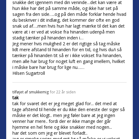
snakke det igennem med din veninde…det kan være at
hun ikke har det på samme måde, og ikke har set på
sagen fra den side…..og på den måde forklar hende hvad
du beskriver i dit indlæg, det kommer der ofte en god
snak ud af….men hvis hun har lagt mærke til det kan det
være at i er ved at vokse fra hinanden udenpå men
stadig tænker på hinanden inden i…
Jeg mener hvis mulighed 2 er det rigtige så tag måske
lidt mere afstand til hinanden for en tid, og hvis du/i så
tænker på hinanden tit så er i ikke vokset fra hinanden,
men alle har brug for noget luft en gang imellem, hvilket
i måske bare har brug for lige nu……
Hilsen Sugartroll
tilføjet af
smukkemig
for 22 år siden
tak
tak for svaret det er jeg meget glad for... det med at
tage afstend til hende er du ikke den eneste der siger så
måske er det klogt.. men jeg føler bare at jeg ingen
venner har mere.. fordi der er ikke mange der går
hjemme en hel ferie og ikke snakker med nogen...
har det som om jeg er blevet forladt..
jeg er rimelig seriøs med mit lig så måske er vi vokset