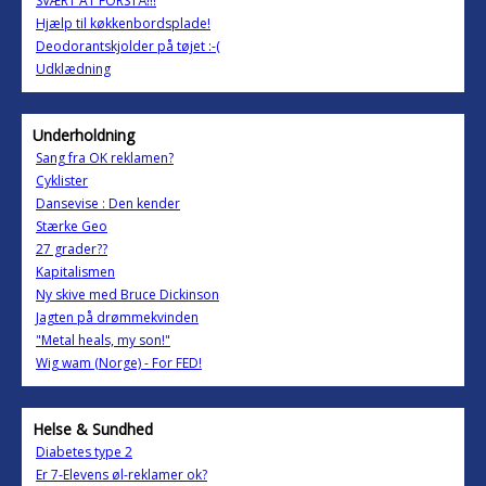
SVÆRT AT FORSTÅ!!!
Hjælp til køkkenbordsplade!
Deodorantskjolder på tøjet :-(
Udklædning
Underholdning
Sang fra OK reklamen?
Cyklister
Dansevise : Den kender
Stærke Geo
27 grader??
Kapitalismen
Ny skive med Bruce Dickinson
Jagten på drømmekvinden
"Metal heals, my son!"
Wig wam (Norge) - For FED!
Helse & Sundhed
Diabetes type 2
Er 7-Elevens øl-reklamer ok?