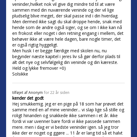
veninder,hvilket nok vil give dig mindre tid til at være
sammen med din nuværende veninde og der vil lige
pludselig blive meget, der skal passe ind i din hverdag.
Men dermed ikke sagt du skal droppe hende, snak med
hende som de andre også siger, og se om I ikke kan nå
en frokost eller noget i den retning engang i mellem, det
behøver ikke at være hele dagen, bare nogle timer, det
er også rigtig hyggeligt.
Men husk I er begge færdige med skolen nu, nu
begynder næste kapitel i jeres liv så gør derfor plads til
alt det nye og selvfølgelig din veninde og din kæreste.
Held og lykke fremover =0)
Solsikke
tilføjet af
Anonym
for 22 år siden
kender det godt
Hej smukkemig. jeg er en pige på 18 som har prøvet det
samme med en af mine veninder... vi slap lige så stille og
roligt hinanden og snakkede ikke sammen i et år. ikke
fordi vi var uvenner bare fordi vi ikke passede sammen
mere. men i dag er vi bedste veninder igen. så jeg tror
ikke der er noget og ggøre ... 11 år er lang tid så et halvt