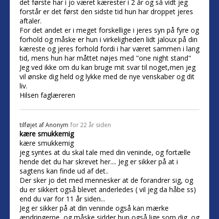
det første har i jo været kærester i 2 år og så vidt jeg
forstår er det først den sidste tid hun har droppet jeres
aftaler.
For det andet er i meget forskellige i jeres syn på fyre og
forhold og måske er hun i virkeligheden lidt jaloux på din
kæreste og jeres forhold fordi i har været sammen i lang
tid, mens hun har måttet nøjes med "one night stand"
Jeg ved ikke om du kan bruge mit svar til noget,men jeg
vil ønske dig held og lykke med de nye venskaber og dit
liv.
Hilsen faglæreren
tilføjet af
Anonym
for 22 år siden
kære smukkemig
kære smukkemig
jeg syntes at du skal tale med din veninde, og fortælle
hende det du har skrevet her.... Jeg er sikker på at i
sagtens kan finde ud af det..
Der sker jo det med mennesker at de forandrer sig, og
du er sikkert også blevet anderledes ( vil jeg da håbe ss)
end du var for 11 år siden...
Jeg er sikker på at din veninde også kan mærke
ændringerne, og måske sidder hun også lige som dig, og