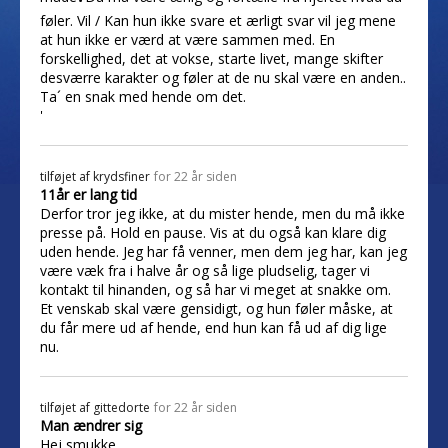
føler. Vil / Kan hun ikke svare et ærligt svar vil jeg mene
at hun ikke er værd at være sammen med. En
forskellighed, det at vokse, starte livet, mange skifter
desværre karakter og føler at de nu skal være en anden..
Ta´ en snak med hende om det.
'
tilføjet af
krydsfiner
for 22 år siden
11år er lang tid
Derfor tror jeg ikke, at du mister hende, men du må ikke
presse på. Hold en pause. Vis at du også kan klare dig
uden hende. Jeg har få venner, men dem jeg har, kan jeg
være væk fra i halve år og så lige pludselig, tager vi
kontakt til hinanden, og så har vi meget at snakke om.
Et venskab skal være gensidigt, og hun føler måske, at
du får mere ud af hende, end hun kan få ud af dig lige
nu.
tilføjet af
gittedorte
for 22 år siden
Man ændrer sig
Hej smukke.