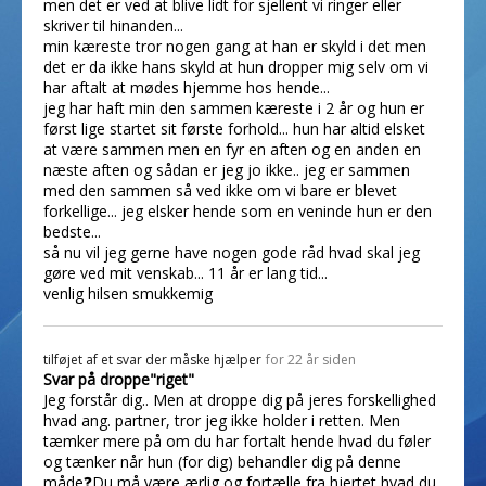
men det er ved at blive lidt for sjellent vi ringer eller
skriver til hinanden...
min kæreste tror nogen gang at han er skyld i det men
det er da ikke hans skyld at hun dropper mig selv om vi
har aftalt at mødes hjemme hos hende...
jeg har haft min den sammen kæreste i 2 år og hun er
først lige startet sit første forhold... hun har altid elsket
at være sammen men en fyr en aften og en anden en
næste aften og sådan er jeg jo ikke.. jeg er sammen
med den sammen så ved ikke om vi bare er blevet
forkellige... jeg elsker hende som en veninde hun er den
bedste...
så nu vil jeg gerne have nogen gode råd hvad skal jeg
gøre ved mit venskab... 11 år er lang tid...
venlig hilsen smukkemig
tilføjet af
et svar der måske hjælper
for 22 år siden
Svar på droppe"riget"
Jeg forstår dig.. Men at droppe dig på jeres forskellighed
hvad ang. partner, tror jeg ikke holder i retten. Men
tæmker mere på om du har fortalt hende hvad du føler
og tænker når hun (for dig) behandler dig på denne
måde❓Du må være ærlig og fortælle fra hjertet hvad du