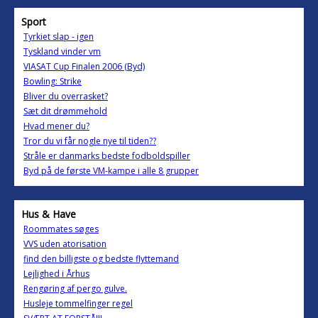
Sport
Tyrkiet slap - igen
Tyskland vinder vm
VIASAT Cup Finalen 2006 (Byd)
Bowling: Strike
Bliver du overrasket?
Sæt dit drømmehold
Hvad mener du?
Tror du vi får nogle nye til tiden??
Stråle er danmarks bedste fodboldspiller
Byd på de første VM-kampe i alle 8 grupper
Hus & Have
Roommates søges
VVS uden atorisation
find den billigste og bedste flyttemand
Lejlighed i Århus
Rengøring af pergo gulve.
Husleje tommelfinger regel