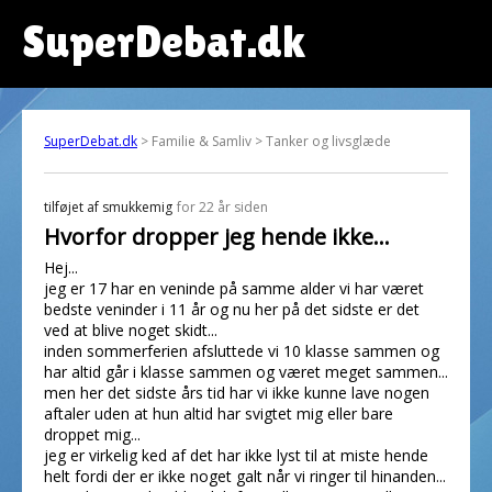
SuperDebat.dk
SuperDebat.dk
> Familie & Samliv > Tanker og livsglæde
tilføjet af
smukkemig
for 22 år siden
Hvorfor dropper jeg hende ikke...
Hej...
jeg er 17 har en veninde på samme alder vi har været
bedste veninder i 11 år og nu her på det sidste er det
ved at blive noget skidt...
inden sommerferien afsluttede vi 10 klasse sammen og
har altid går i klasse sammen og været meget sammen...
men her det sidste års tid har vi ikke kunne lave nogen
aftaler uden at hun altid har svigtet mig eller bare
droppet mig...
jeg er virkelig ked af det har ikke lyst til at miste hende
helt fordi der er ikke noget galt når vi ringer til hinanden...