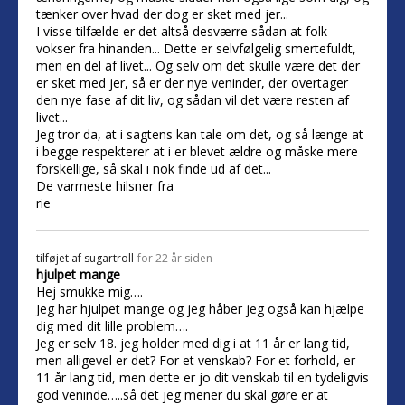
tænker over hvad der dog er sket med jer...
I visse tilfælde er det altså desværre sådan at folk
vokser fra hinanden... Dette er selvfølgelig smertefuldt,
men en del af livet... Og selv om det skulle være det der
er sket med jer, så er der nye veninder, der overtager
den nye fase af dit liv, og sådan vil det være resten af
livet...
Jeg tror da, at i sagtens kan tale om det, og så længe at
i begge respekterer at i er blevet ældre og måske mere
forskellige, så skal i nok finde ud af det...
De varmeste hilsner fra
rie
tilføjet af
sugartroll
for 22 år siden
hjulpet mange
Hej smukke mig….
Jeg har hjulpet mange og jeg håber jeg også kan hjælpe
dig med dit lille problem….
Jeg er selv 18. jeg holder med dig i at 11 år er lang tid,
men alligevel er det? For et venskab? For et forhold, er
11 år lang tid, men dette er jo dit venskab til en tydeligvis
god veninde…..så det jeg mener du skal gøre er at