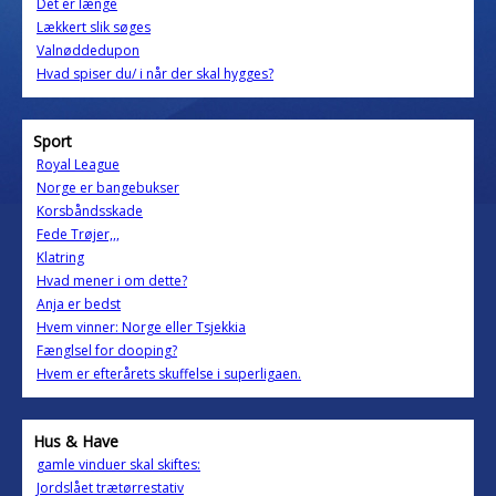
Det er længe
Lækkert slik søges
Valnøddedupon
Hvad spiser du/ i når der skal hygges?
Sport
Royal League
Norge er bangebukser
Korsbåndsskade
Fede Trøjer,,,
Klatring
Hvad mener i om dette?
Anja er bedst
Hvem vinner: Norge eller Tsjekkia
Fænglsel for dooping?
Hvem er efterårets skuffelse i superligaen.
Hus & Have
gamle vinduer skal skiftes:
Jordslået trætørrestativ