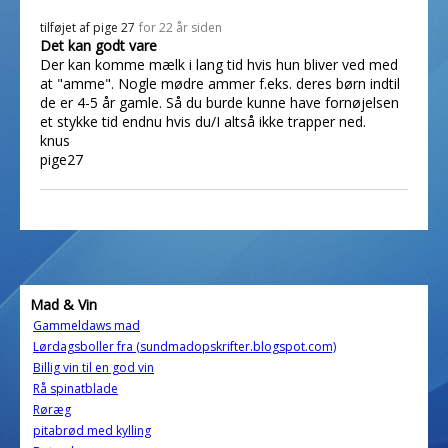
tilføjet af
pige 27
for 22 år siden
Det kan godt vare
Der kan komme mælk i lang tid hvis hun bliver ved med
at "amme". Nogle mødre ammer f.eks. deres børn indtil
de er 4-5 år gamle. Så du burde kunne have fornøjelsen
et stykke tid endnu hvis du/I altså ikke trapper ned.
knus
pige27
Mad & Vin
Gammeldaws mad
Lørdagsboller fra (sundmadopskrifter.blogspot.com)
Billig vin til en god vin
Rå spinatblade
Røræg
pitabrød med kylling