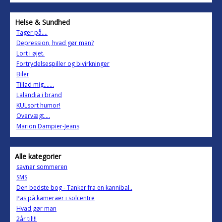
Helse & Sundhed
Tager på....
Depression, hvad gør man?
Lort i øjet.
Fortrydelsespiller og bivirkninger
Biler
Tillad mig.......
Lalandia i brand
KULsort humor!
Overvægt....
Marion Dampier-Jeans
Alle kategorier
savner sommeren
SMS
Den bedste bog - Tanker fra en kannibal..
Pas på kameraer i solcentre
Hvad gør man
2år til!!!