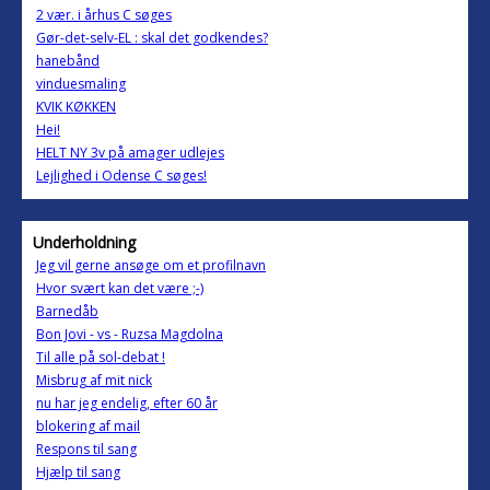
2 vær. i århus C søges
Gør-det-selv-EL : skal det godkendes?
hanebånd
vinduesmaling
KVIK KØKKEN
Hei!
HELT NY 3v på amager udlejes
Lejlighed i Odense C søges!
Underholdning
Jeg vil gerne ansøge om et profilnavn
Hvor svært kan det være ;-)
Barnedåb
Bon Jovi - vs - Ruzsa Magdolna
Til alle på sol-debat !
Misbrug af mit nick
nu har jeg endelig, efter 60 år
blokering af mail
Respons til sang
Hjælp til sang