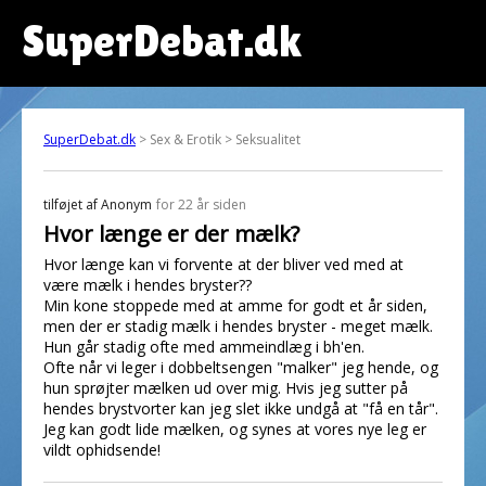
SuperDebat.dk
SuperDebat.dk
> Sex & Erotik > Seksualitet
tilføjet af
Anonym
for 22 år siden
Hvor længe er der mælk?
Hvor længe kan vi forvente at der bliver ved med at
være mælk i hendes bryster??
Min kone stoppede med at amme for godt et år siden,
men der er stadig mælk i hendes bryster - meget mælk.
Hun går stadig ofte med ammeindlæg i bh'en.
Ofte når vi leger i dobbeltsengen "malker" jeg hende, og
hun sprøjter mælken ud over mig. Hvis jeg sutter på
hendes brystvorter kan jeg slet ikke undgå at "få en tår".
Jeg kan godt lide mælken, og synes at vores nye leg er
vildt ophidsende!