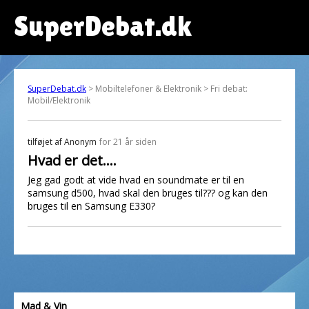
SuperDebat.dk
SuperDebat.dk
> Mobiltelefoner & Elektronik > Fri debat:
Mobil/Elektronik
tilføjet af
Anonym
for 21 år siden
Hvad er det....
Jeg gad godt at vide hvad en soundmate er til en
samsung d500, hvad skal den bruges til??? og kan den
bruges til en Samsung E330?
Mad & Vin