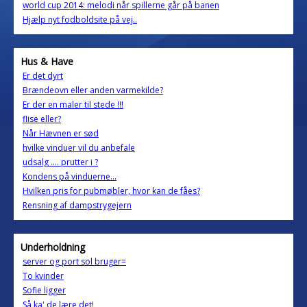
world cup 2014: melodi når spillerne går på banen
Hjælp nyt fodboldsite på vej..
Hus & Have
Er det dyrt
Brændeovn eller anden varmekilde?
Er der en maler til stede !!!
flise eller?
Når Hævnen er sød
hvilke vinduer vil du anbefale
udsalg .... prutter i ?
Kondens på vinduerne...
Hvilken pris for pubmøbler, hvor kan de fåes?
Rensning af dampstrygejern
Underholdning
server og port sol bruger=
To kvinder
Sofie ligger
Så ka' de lære det!