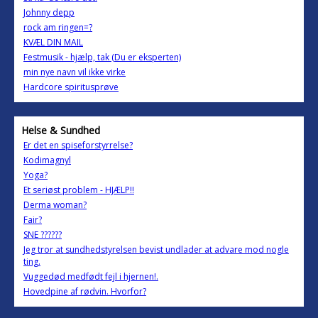
Johnny depp
rock am ringen=?
KVÆL DIN MAIL
Festmusik - hjælp, tak (Du er eksperten)
min nye navn vil ikke virke
Hardcore spiritusprøve
Helse & Sundhed
Er det en spiseforstyrrelse?
Kodimagnyl
Yoga?
Et seriøst problem - HJÆLP!!
Derma woman?
Fair?
SNE ??????
Jeg tror at sundhedstyrelsen bevist undlader at advare mod nogle
ting.
Vuggedød medfødt fejl i hjernen!.
Hovedpine af rødvin. Hvorfor?