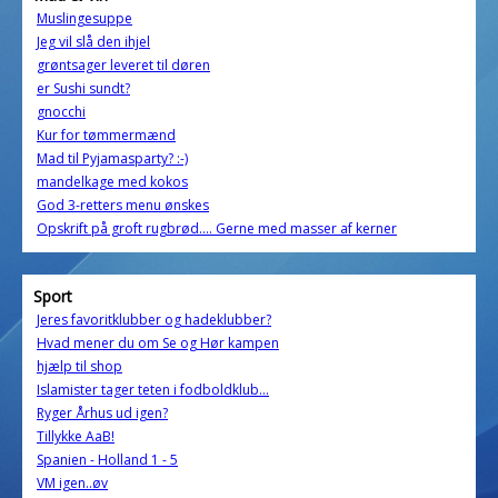
Muslingesuppe
Jeg vil slå den ihjel
grøntsager leveret til døren
er Sushi sundt?
gnocchi
Kur for tømmermænd
Mad til Pyjamasparty? :-)
mandelkage med kokos
God 3-retters menu ønskes
Opskrift på groft rugbrød.... Gerne med masser af kerner
Sport
Jeres favoritklubber og hadeklubber?
Hvad mener du om Se og Hør kampen
hjælp til shop
Islamister tager teten i fodboldklub...
Ryger Århus ud igen?
Tillykke AaB!
Spanien - Holland 1 - 5
VM igen..øv