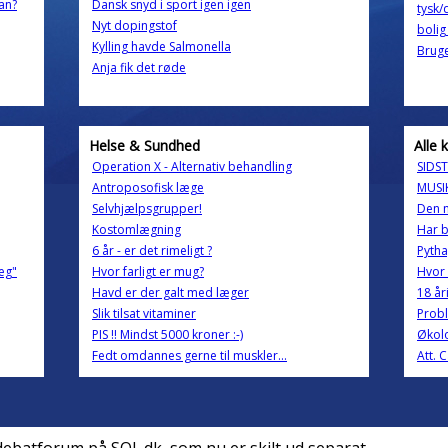
an?
Dansk snyd i sport igen igen
tysk/
Nyt dopingstof
bolig
Kylling havde Salmonella
Bruge
Anja fik det røde
Helse & Sundhed
Alle 
Operation X - Alternativ behandling
SIDST
Antroposofisk læge
MUSI
Selvhjælpsgrupper!
Den n
Kostomlægning
Har b
6 år - er det rimeligt ?
Pytha
æg"
Hvor farligt er mug?
Hvor 
Havd er der galt med læger
18 år
Slik tilsat vitaminer
Prob
PIS !! Mindst 5000 kroner :-)
Økol
Fedt omdannes gerne til muskler...
Att. 