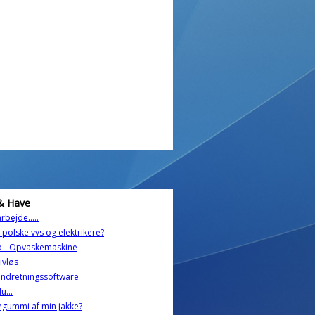
& Have
rbejde.....
 polske vvs og elektrikere?
p - Opvaskemaskine
tivløs
indretningssoftware
u...
gummi af min jakke?