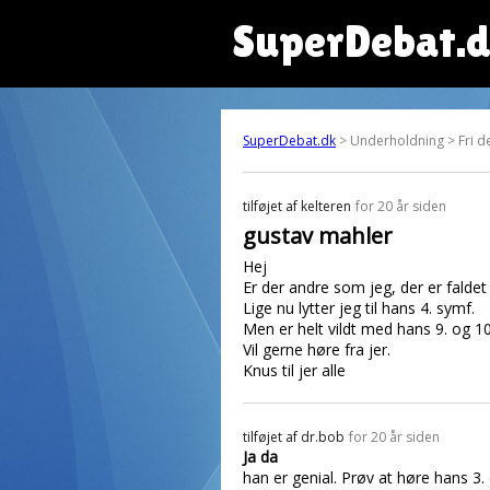
SuperDebat.
SuperDebat.dk
> Underholdning > Fri d
tilføjet af
kelteren
for 20 år siden
gustav mahler
Hej
Er der andre som jeg, der er falde
Lige nu lytter jeg til hans 4. symf.
Men er helt vildt med hans 9. og 1
Vil gerne høre fra jer.
Knus til jer alle
tilføjet af
dr.bob
for 20 år siden
Ja da
han er genial. Prøv at høre hans 3.