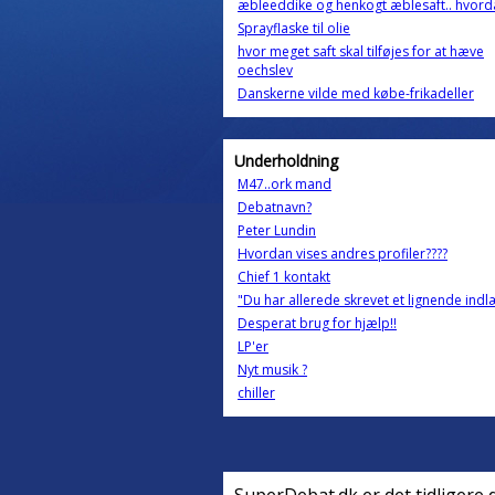
æbleeddike og henkogt æblesaft.. hvord
Sprayflaske til olie
hvor meget saft skal tilføjes for at hæve
oechslev
Danskerne vilde med købe-frikadeller
Underholdning
M47..ork mand
Debatnavn?
Peter Lundin
Hvordan vises andres profiler????
Chief 1 kontakt
"Du har allerede skrevet et lignende indl
Desperat brug for hjælp!!
LP'er
Nyt musik ?
chiller