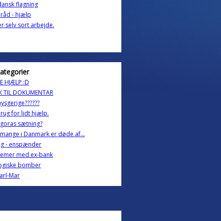
dansk flagning
 råd - hjælp
r selv sort arbejde.
kategorier
E HJÆLP :D
K TIL DOKUMENTAR
ysgerige??????
rug for lidt hjælp.
goras sætning?
mange i Danmark er døde af...
ig - enspænder
lemer med ex-bank
ogiske bomber
Carl-Mar