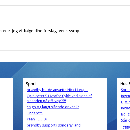
ede. Jeg vil følge dine forslag, vedr. symp.
Sport
Hus 
brøndby burde ansætte Nick Hurup...
Sort a
Cykelrytter?? Hvorfor Cykle ved siden af
Ingen
hinanden på off. veje??!!
Hjæl
en go og langt slående driver ??
initia
Linderoth
Bolig
Yeah FCK ;0)
Står d
brøndby support i sønderjylland
Tygge