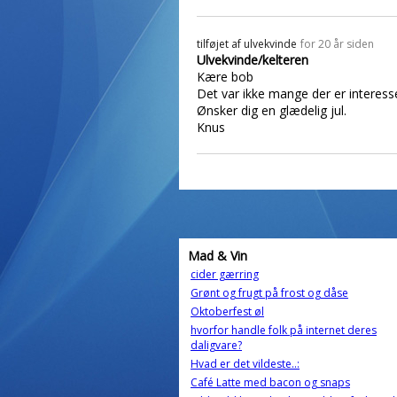
tilføjet af
ulvekvinde
for 20 år siden
Ulvekvinde/kelteren
Kære bob
Det var ikke mange der er interesser
Ønsker dig en glædelig jul.
Knus
Mad & Vin
cider gærring
Grønt og frugt på frost og dåse
Oktoberfest øl
hvorfor handle folk på internet deres
daligvare?
Hvad er det vildeste..:
Café Latte med bacon og snaps