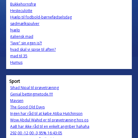
Bukkehornsfrø
Hesteculotte
Hjælp til fodbold-børnefødselsdag
sødmælkspulver
hjælp
italiensk mad
"lave" sin egen is?!
hvad skal vi spise til aften?
mad til 35
Humus
Sport
Sihad Nipal til prøvetræning
Genial bettingmetode.!!!!
Mavsen
The Good Old Days
Ingen har råd til at købe Atiba Hutchinson
Wow Abdul Wahid er til prøvetræning hos os
AaB har ikke råd til en enkelt angriber hahaha
292,00 -12,00 -3,95% 16:43:05