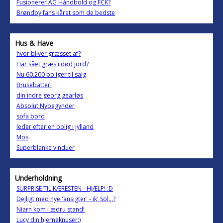
Fusionerer AG Håndbold og FCK?
Brøndby fans kåret som de bedste
Hus & Have
hvor bliver græsset af?
Har sået græs i død jord?
Nu 60.200 boliger til salg
Brusebatteri
din indre georg gearløs
Absolut Nybegynder
sofa bord
leder efter en bolig i jylland
Mos
Superblanke vinduer
Underholdning
SURPRISE TIL KÆRESTEN - HJÆLP! :D
Dejligt med nye 'ansigter' - ik' Sol...?
Niarn kom i ædru stand!
Lucy din hjerneknuser:)