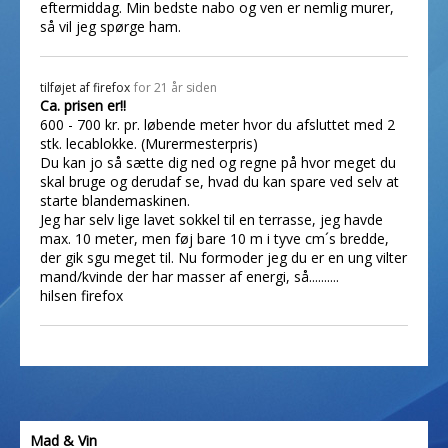
eftermiddag. Min bedste nabo og ven er nemlig murer,
så vil jeg spørge ham.
tilføjet af
firefox
for 21 år siden
Ca. prisen er!!
600 - 700 kr. pr. løbende meter hvor du afsluttet med 2
stk. lecablokke. (Murermesterpris)
Du kan jo så sætte dig ned og regne på hvor meget du
skal bruge og derudaf se, hvad du kan spare ved selv at
starte blandemaskinen.
Jeg har selv lige lavet sokkel til en terrasse, jeg havde
max. 10 meter, men føj bare 10 m i tyve cm´s bredde,
der gik sgu meget til. Nu formoder jeg du er en ung vilter
mand/kvinde der har masser af energi, så..........
hilsen firefox
Mad & Vin