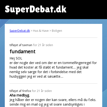
SuperDebat.dk
SuperDebat.dk
> Hus & Have > Boligen
tilføjet af
taxman
for 21 år siden
fundament
Hej SOL
er der nogle der ved om der er en tommelfingerregel for
hvad det koster at få støbt et fundament.... jeg skal
nemlig selv sørge for det i forbindelse med det
husbyggeri jeg er ved at søsætte....
tilføjet af
firefox
for 21 år siden
Aha medbyg.
Jeg håber der er nogen der kan svare, ellers må du f.eks.
sende mig en mail og jeg vil svare sandsynligvis i