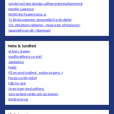
Svindel ved den skotske uafhængighedsafstemning!
Jennifer Lawrence
NOWS the freaking time:-p
To Ebola-patienter genopstået fra de døde!
SOL debattens reklamer - Hvad siger Afrikaneren?
Sataniskforum.dk = Illuminati?
Helse & Sundhed
et ben i graven
madforgiftning og gigt?
slankekure
hjælp
På vej mod tristhed - endnu engang :-(
Penge og HIV (AIDS)
Håb for dig!
Unge leger med snifning.
George Best,valgte selv sin levevej.
Behåret bryst