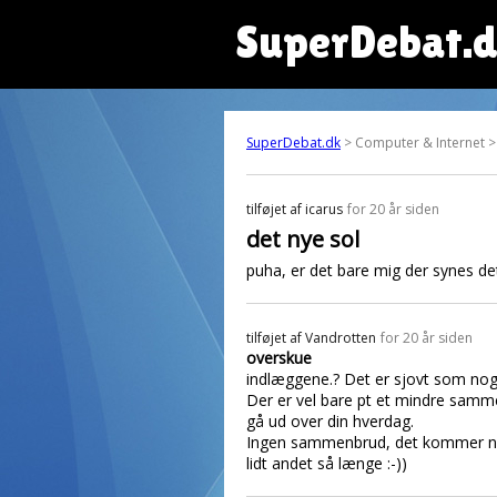
SuperDebat.
SuperDebat.dk
> Computer & Internet >
tilføjet af
icarus
for 20 år siden
det nye sol
puha, er det bare mig der synes det
tilføjet af
Vandrotten
for 20 år siden
overskue
indlæggene.? Det er sjovt som noge
Der er vel bare pt et mindre samme
gå ud over din hverdag.
Ingen sammenbrud, det kommer no
lidt andet så længe :-))