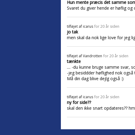
Hun mente præcis det samme so
Svaret du giver hende er høflig og or
tilføjet af
icarus
for 20 år siden
jo tak
men skal da nok lige love for jeg 
tilføjet af
Vandrotten
for 20 år siden
tænkte
.... -du kunne bruge samme svar, so
-jeg besiddder høflighed nok også ti
Må din dag blive dejlg også :)
tilføjet af
icarus
for 20 år siden
ny for side??
skal den ikke snart opdateres?? hmm