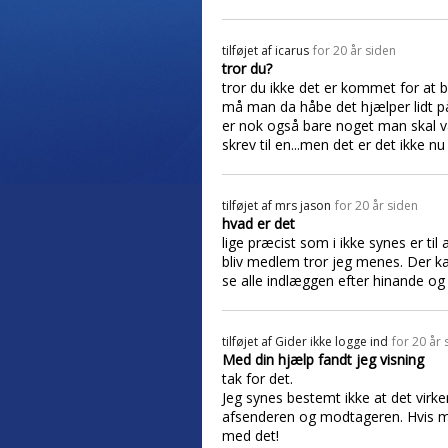
tilføjet af
icarus
for 20 år siden
tror du?
tror du ikke det er kommet for at b
må man da håbe det hjælper lidt på 
er nok også bare noget man skal væ
skrev til en...men det er det ikke nu
tilføjet af
mrs jason
for 20 år siden
hvad er det
lige præcist som i ikke synes er ti
bliv medlem tror jeg menes. Der 
se alle indlæggen efter hinande og 
tilføjet af
Gider ikke logge ind
for 20 år 
Med din hjælp fandt jeg visning
tak for det.
Jeg synes bestemt ikke at det virk
afsenderen og modtageren. Hvis man
med det!