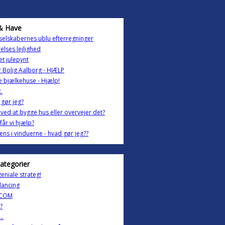
& Have
selskabernes ublu efterregninger
elses lejlighed
t julepynt
 Bolig Aalborg - HJÆLP
e bjælkehuse - Hjælp!
.
gør jeg?
 ved at bygge hus eller overvejer det?
får vi hjælp?
ns i vinduerne - hvad gør jeg??
kategorier
eniale strateg!
dancing
.COM
?
..