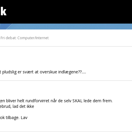
dk
 Fri debat: Computer/Internet
 pludslig er svært at overskue indlægene??.....
n bliver helt rundforvirret når de selv SKAL lede dem frem.
brud, lad det ikke
k tilbage. Lav