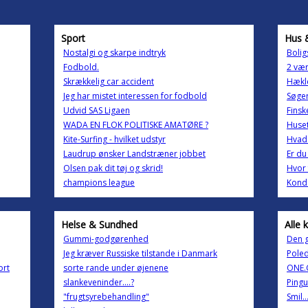
Sport
Hus 
Nostalgi og skarpe indtryk
Bolig
Fodbold.
2 vær
Skrækkelig car accident
Hækle
Jeg har mistet interessen for fodbold
Søger
Udvid SAS Ligaen
Finsk
WADA EN FLOK POLITISKE AMATØRE ?
Huset
Kite-Surfing - hvilket udstyr
Hvad 
Laudrup ønsker Landstræner jobbet
Er du
Olsen pak dit tøj og skrid!
Hvor 
champions league
Konde
Helse & Sundhed
Alle 
Gummi-godgørenhed
Den g
Jeg kræver Russiske tilstande i Danmark
Pole
ort
sorte rande under øjenene
ONE
slankeveninder....?
Pingu
"frugtsyrebehandling"
Smil...