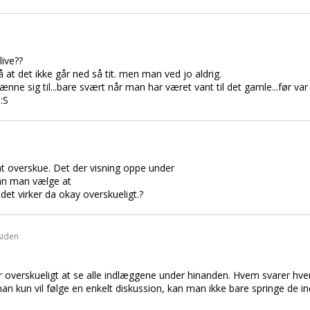
live??
at det ikke går ned så tit. men man ved jo aldrig.
nne sig til...bare svært når man har været vant til det gamle...før v
 :S
l at overskue. Det der visning oppe under
kan man vælge at
det virker da okay overskueligt.?
siden
er overskueligt at se alle indlæggene under hinanden. Hvem svarer hve
 kun vil følge en enkelt diskussion, kan man ikke bare springe de i