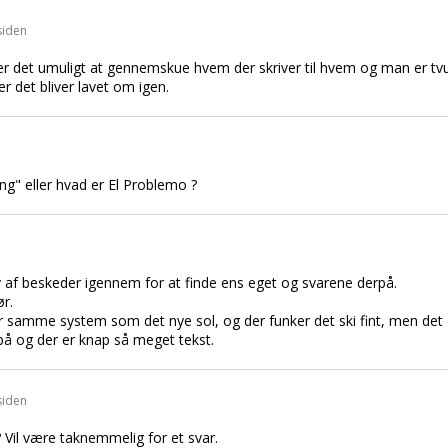
siden
 er det umuligt at gennemskue hvem der skriver til hvem og man er tvun
r det bliver lavet om igen.
ning" eller hvad er El Problemo ?
av af beskeder igennem for at finde ens eget og svarene derpå.
r.
r samme system som det nye sol, og der funker det ski fint, men det 
 på og der er knap så meget tekst.
siden
 Vil være taknemmelig for et svar.