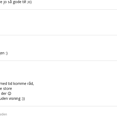
 jo så gode til! ;o)
en :)
en med tid komme råd,
de store
 der 😉
 uden visning :))
siden