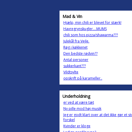
Mad & Vin
Hjælp, min chili er blevet for stærk!
Havregrynskugler....MUMS
chili som hos pizza/shawarma???
Julekål fra Vejle.
Røg i køkkenet
Den bedste rødvin??
Antal personer
sukkerkant???
Vildtsylte
opskrift på karameller..
Underholdning
er ved at være tæt
Ny pille mod høj musik
Jeg er godt klart over at det ikke gør et st
forskel
Kvinder er kloge