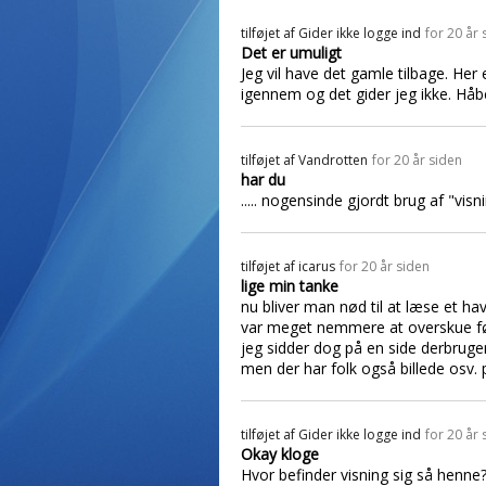
tilføjet af
Gider ikke logge ind
for 20 år 
Det er umuligt
Jeg vil have det gamle tilbage. Her
igennem og det gider jeg ikke. Håbe
tilføjet af
Vandrotten
for 20 år siden
har du
..... nogensinde gjordt brug af "vis
tilføjet af
icarus
for 20 år siden
lige min tanke
nu bliver man nød til at læse et h
var meget nemmere at overskue fø
jeg sidder dog på en side derbruge
men der har folk også billede osv.
tilføjet af
Gider ikke logge ind
for 20 år 
Okay kloge
Hvor befinder visning sig så henne?