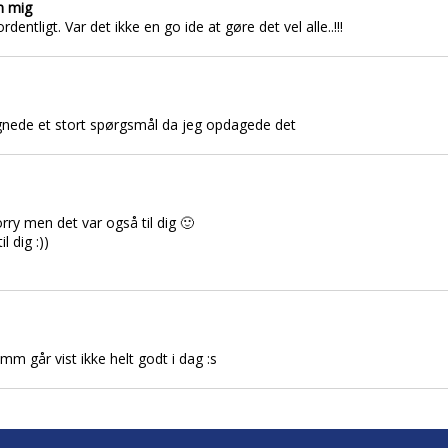
m mig
dentligt. Var det ikke en go ide at gøre det vel alle..!!!
lignede et stort spørgsmål da jeg opdagede det
rry men det var også til dig 🙂
l dig :))
m går vist ikke helt godt i dag :s