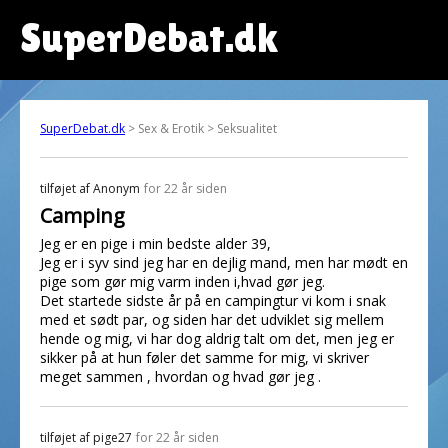
SuperDebat.dk
SuperDebat.dk
> Sex & Erotik > Seksualitet
tilføjet af
Anonym
for 22 år siden
Camping
Jeg er en pige i min bedste alder 39,
Jeg er i syv sind jeg har en dejlig mand, men har mødt en
pige som gør mig varm inden i,hvad gør jeg.
Det startede sidste år på en campingtur vi kom i snak
med et sødt par, og siden har det udviklet sig mellem
hende og mig, vi har dog aldrig talt om det, men jeg er
sikker på at hun føler det samme for mig, vi skriver
meget sammen , hvordan og hvad gør jeg .
tilføjet af
pige27
for 22 år siden