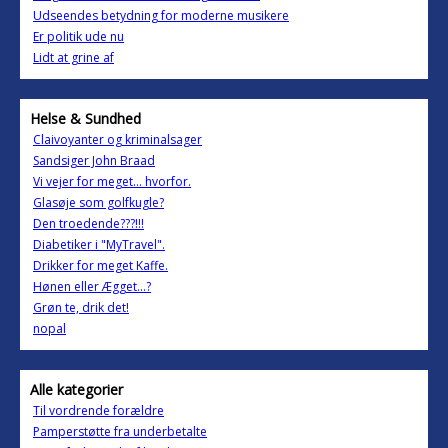
Udseendes betydning for moderne musikere
Er politik ude nu
Lidt at grine af
Helse & Sundhed
Claivoyanter og kriminalsager
Sandsiger John Braad
Vi vejer for meget... hvorfor.
Glasøje som golfkugle?
Den troedende???!!!
Diabetiker i "MyTravel".
Drikker for meget Kaffe.
Hønen eller Ægget...?
Grøn te, drik det!
nopal
Alle kategorier
Til vordrende forældre
Pamperstøtte fra underbetalte