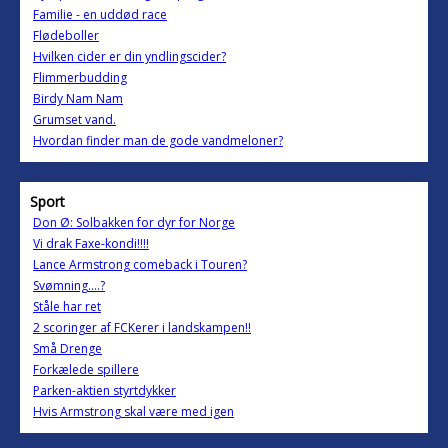
Familie - en uddød race
Flødeboller
Hvilken cider er din yndlingscider?
Flimmerbudding
Birdy Nam Nam
Grumset vand.
Hvordan finder man de gode vandmeloner?
Sport
Don Ø: Solbakken for dyr for Norge
Vi drak Faxe-kondi!!!!
Lance Armstrong comeback i Touren?
Svømning....?
Ståle har ret
2 scoringer af FCKerer i landskampen!!
Små Drenge
Forkælede spillere
Parken-aktien styrtdykker
Hvis Armstrong skal være med igen