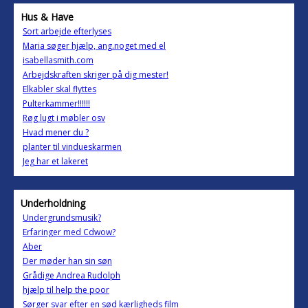
Hus & Have
Sort arbejde efterlyses
Maria søger hjælp, ang.noget med el
isabellasmith.com
Arbejdskraften skriger på dig mester!
Elkabler skal flyttes
Pulterkammer!!!!!!
Røg lugt i møbler osv
Hvad mener du ?
planter til vindueskarmen
Jeg har et lakeret
Underholdning
Undergrundsmusik?
Erfaringer med Cdwow?
Aber
Der møder han sin søn
Grådige Andrea Rudolph
hjælp til help the poor
Sørger svar efter en sød kærligheds film