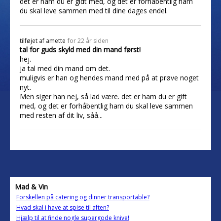
det er ham du er gidt med, og det er forhåbentlig ham
du skal leve sammen med til dine dages endel.
tilføjet af
amette
for 22 år siden
tal for guds skyld med din mand først!
hej.
ja tal med din mand om det.
muligvis er han og hendes mand med på at prøve noget
nyt.
Men siger han nej, så lad være. det er ham du er gift
med, og det er forhåbentlig ham du skal leve sammen
med resten af dit liv, såå...
Mad & Vin
Forskellen på catering og dinner transportable?
Hvad skal i have at spise til aften?
Hjælp til at finde nogle supergode knive!