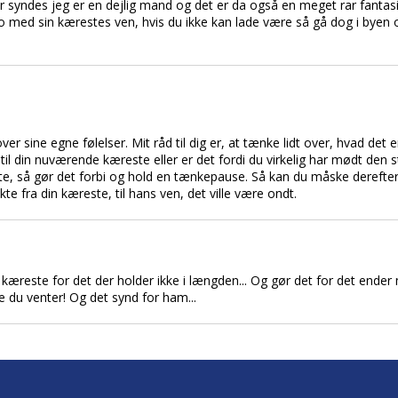
 syndes jeg er en dejlig mand og det er da også en meget rar fantas
 med sin kærestes ven, hvis du ikke kan lade være så gå dog i byen o
r sine egne følelser. Mit råd til dig er, at tænke lidt over, hvad det er 
 din nuværende kæreste eller er det fordi du virkelig har mødt den st
ste, så gør det forbi og hold en tænkepause. Så kan du måske derefter
te fra din kæreste, til hans ven, det ville være ondt.
æreste for det der holder ikke i længden... Og gør det for det ender 
 du venter! Og det synd for ham...