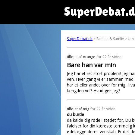
SuperDebat.
SuperDebat.dk
> Familie & Samliv > Utr
tilføjet af
orange
for 22 år siden
Bare han var min
Jeg har et ret stort problem! Jeg
ven. Hver gang vi er sammen med h
har et eller andet over for mig. Hv
længden vel? Hvad gør jeg?
tilføjet af
mig
for 22 år siden
du burde
da kalde dig røde i stedet for. Du 
følelser for din kæreste temmelig l
ødelægge deres venskab. Er det det 