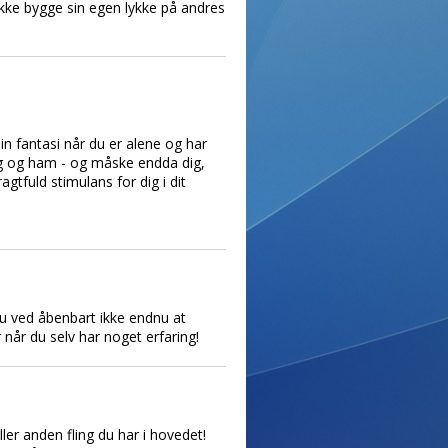
kke bygge sin egen lykke på andres
din fantasi når du er alene og har
dig og ham - og måske endda dig,
tfuld stimulans for dig i dit
du ved åbenbart ikke endnu at
 når du selv har noget erfaring!
ler anden fling du har i hovedet!