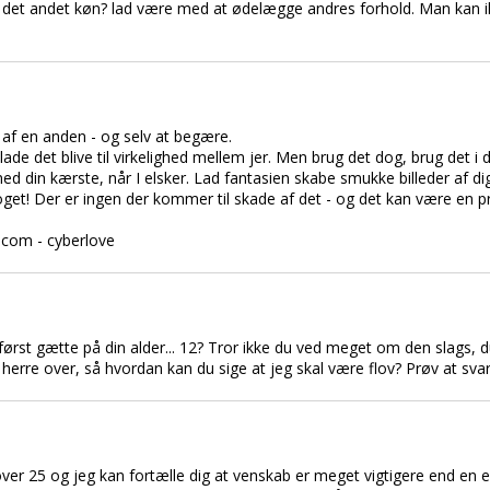
i det andet køn? lad være med at ødelægge andres forhold. Man kan i
t af en anden - og selv at begære.
t lade det blive til virkelighed mellem jer. Men brug det dog, brug det i 
ed din kærste, når I elsker. Lad fantasien skabe smukke billeder af 
et! Der er ingen der kommer til skade af det - og det kan være en prag
.com - cyberlove
 først gætte på din alder... 12? Tror ikke du ved meget om den slags, 
r herre over, så hvordan kan du sige at jeg skal være flov? Prøv at svar
over 25 og jeg kan fortælle dig at venskab er meget vigtigere end en el