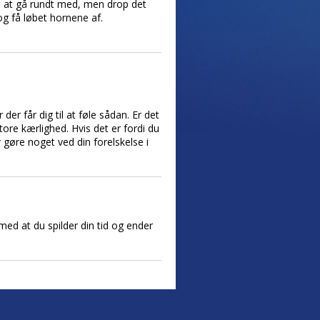
i at gå rundt med, men drop det
g få løbet hornene af.
der får dig til at føle sådan. Er det
ore kærlighed. Hvis det er fordi du
 gøre noget ved din forelskelse i
med at du spilder din tid og ender