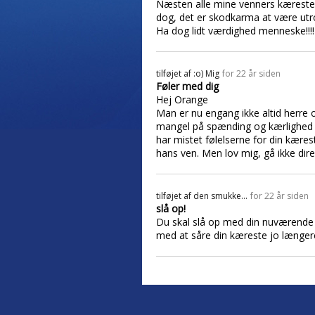
Næsten alle mine venners kærester
dog, det er skodkarma at være utro
Ha dog lidt værdighed menneske!!!!
tilføjet af
:o) Mig
for 22 år siden
Føler med dig
Hej Orange
Man er nu engang ikke altid herre ove
mangel på spænding og kærlighed til
har mistet følelserne for din kære
hans ven. Men lov mig, gå ikke direk
tilføjet af
den smukke...
for 22 år siden
slå op!
Du skal slå op med din nuværende k
med at såre din kæreste jo længere