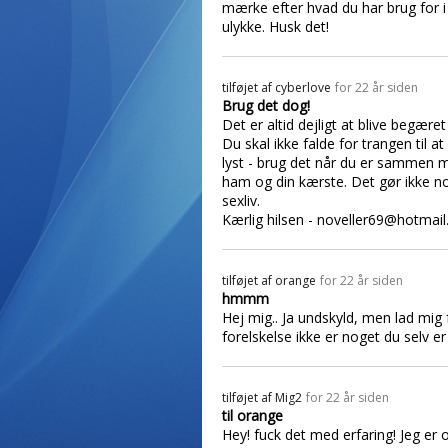
mærke efter hvad du har brug for 
ulykke. Husk det!
tilføjet af
cyberlove
for 22 år siden
Brug det dog!
Det er altid dejligt at blive begære
Du skal ikke falde for trangen til a
lyst - brug det når du er sammen m
ham og din kærste. Det gør ikke nog
sexliv.
Kærlig hilsen - noveller69@hotmail
tilføjet af
orange
for 22 år siden
hmmm
Hej mig.. Ja undskyld, men lad mig
forelskelse ikke er noget du selv e
tilføjet af
Mig2
for 22 år siden
til orange
Hey! fuck det med erfaring! Jeg er 