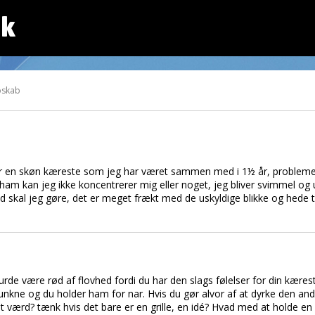
dk
oskab
 har en skøn kæreste som jeg har været sammen med i 1½ år, probleme
am kan jeg ikke koncentrerer mig eller noget, jeg bliver svimmel og 
ad skal jeg gøre, det er meget frækt med de uskyldige blikke og hede t
burde være rød af flovhed fordi du har den slags følelser for din kæres
unkne og du holder ham for nar. Hvis du gør alvor af at dyrke den and
værd? tænk hvis det bare er en grille, en idé? Hvad med at holde en p