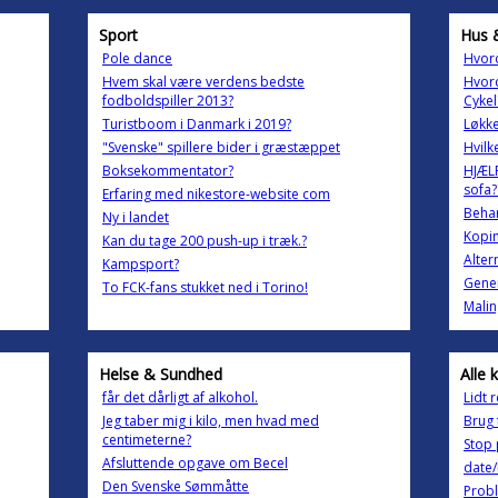
Sport
Hus 
Pole dance
Hvord
Hvem skal være verdens bedste
Hvor
fodboldspiller 2013?
Cykel
Turistboom i Danmark i 2019?
Løkke
"Svenske" spillere bider i græstæppet
Hvilk
Boksekommentator?
HJÆLP
sofa?
Erfaring med nikestore-website com
Behan
Ny i landet
Kopi
Kan du tage 200 push-up i træk.?
Alter
Kampsport?
Gener
To FCK-fans stukket ned i Torino!
Malin
Helse & Sundhed
Alle 
får det dårligt af alkohol.
Lidt 
Jeg taber mig i kilo, men hvad med
Brug 
centimeterne?
Stop 
Afsluttende opgave om Becel
date
Den Svenske Sømmåtte
Probl