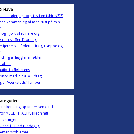
& Have
an tilføjer jeg bogstav i en tshirts ????
dan kommer jeg af med rust på min
?
 og Hjort vil ruinere dig
en lim sniffer Thorning
: fjernelse af pletter fra gultæppe og
?
dling af højglansmøbler
møbler
nativ til afløbsrens
ator med 2 220 v. udtag
g til "værksteds"-lamper
kategorier
ren skønsang op under sengetid
for MEGET HJÆLP!Vejledning!
piercinger!
/kæreste med pædagog
emer problemer...