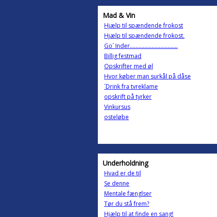
Mad & Vin
Hjælp til spændende frokost
Hjælp til spændende frokost.
Go´ Inder.................................
Billig festmad
Opskrifter med øl
Hvor køber man surkål på dåse
´Drink fra tvreklame
opskrift på tyrker
Vinkursus
osteløbe
Underholdning
Hvad er de til
Se denne
Mentale fænglser
Tør du stå frem?
Hjælp til at finde en sang!