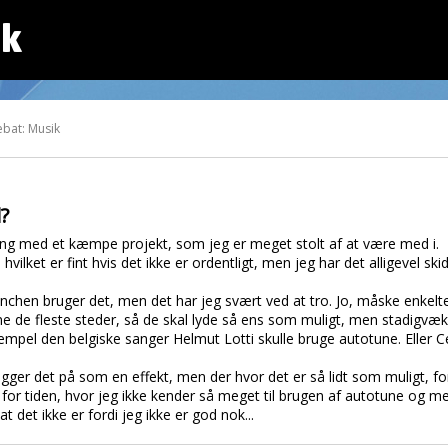
dk
ebat: Musik
?
 gang med et kæmpe projekt, som jeg er meget stolt af at være med i.
vilket er fint hvis det ikke er ordentligt, men jeg har det alligevel sk
ranchen bruger det, men det har jeg svært ved at tro. Jo, måske enkelte
e de fleste steder, så de skal lyde så ens som muligt, men stadigvæk.
sempel den belgiske sanger Helmut Lotti skulle bruge autotune. Eller C
ger det på som en effekt, men der hvor det er så lidt som muligt, for at
 for tiden, hvor jeg ikke kender så meget til brugen af autotune og m
at det ikke er fordi jeg ikke er god nok...