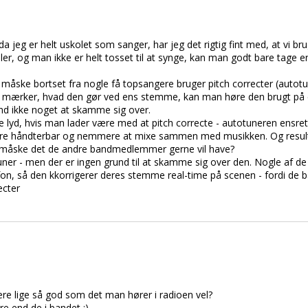
 da jeg er helt uskolet som sanger, har jeg det rigtig fint med, at vi b
iller, og man ikke er helt tosset til at synge, kan man godt bare tage
 måske bortset fra nogle få topsangere bruger pitch correcter (auto
g mærker, hvad den gør ved ens stemme, kan man høre den brugt på e
tand ikke noget at skamme sig over.
 lyd, hvis man lader være med at pitch correcte - autotuneren ensretter
ere håndterbar og nemmere at mixe sammen med musikken. Og result
r måske det de andre bandmedlemmer gerne vil have?
ner - men der er ingen grund til at skamme sig over den. Nogle af de
fon, så den kkorrigerer deres stemme real-time på scenen - fordi de b
ecter
være lige så god som det man hører i radioen vel?
re end de i bandet :)