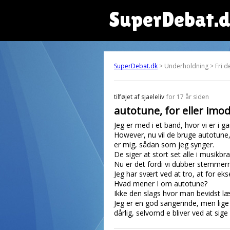
SuperDebat.
SuperDebat.dk
> Underholdning > Fri d
tilføjet af
sjaeleliv
for 17 år siden
autotune, for eller imod
Jeg er med i et band, hvor vi er i
However, nu vil de bruge autotune, h
er mig, sådan som jeg synger.
De siger at stort set alle i musikb
Nu er det fordi vi dubber stemmern
Jeg har svært ved at tro, at for ek
Hvad mener I om autotune?
Ikke den slags hvor man bevidst læg
Jeg er en god sangerinde, men lige
dårlig, selvomd e bliver ved at sige 