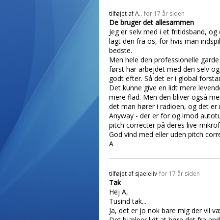
tilføjet af
A..
for 17 år siden
De bruger det allesammen
Jeg er selv med i et fritidsband, og
lagt den fra os, for hvis man indsp
bedste.
Men hele den professionelle garde
først har arbejdet med den selv o
godt efter. Så det er i global fors
Det kunne give en lidt mere levende
mere flad. Men den bliver også m
det man hører i radioen, og det e
Anyway - der er for og imod autotu
pitch correcter på deres live-mikro
God vind med eller uden pitch corr
A
tilføjet af
sjaeleliv
for 17 år siden
Tak
Hej A,
Tusind tak...
Ja, det er jo nok bare mig der vil 
Det hjælper lidt at høre det fra and