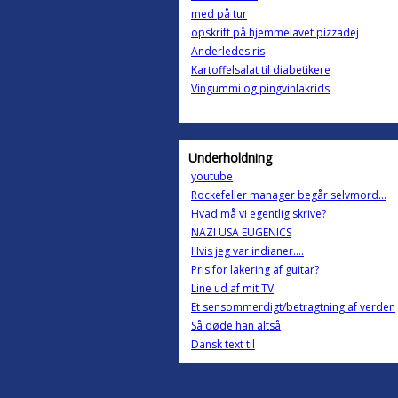
med på tur
opskrift på hjemmelavet pizzadej
Anderledes ris
Kartoffelsalat til diabetikere
Vingummi og pingvinlakrids
Underholdning
youtube
Rockefeller manager begår selvmord...
Hvad må vi egentlig skrive?
NAZI USA EUGENICS
Hvis jeg var indianer....
Pris for lakering af guitar?
Line ud af mit TV
Et sensommerdigt/betragtning af verden
Så døde han altså
Dansk text til