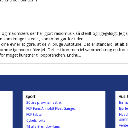
og maximizers der har gjort radiomusik så sterilt og ligegyldigt. Jeg s
en som image i stedet, som man gør for tiden.
ine evner at gøre, at de vil bruge Autotune. Det er standard, at alt sk
 at komme igennem nåleøjet. Det er i kommerciel sammenhæng en ford
 for meget kunstner til popbranchen. Endnu...
Sport
Hus 
30 års provinsmestre.
En mæ
FCK Fans Anholdt Flest Gange..!
Ejerl
FCK tabte.
Hvad v
somm
Cykelshorts
vente
Til alle Brøndby-fans!