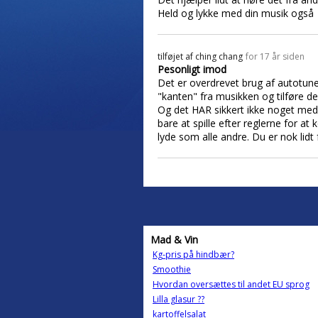
Held og lykke med din musik også
tilføjet af
ching chang
for 17 år siden
Pesonligt imod
Det er overdrevet brug af autotune 
"kanten" fra musikken og tilføre d
Og det HAR sikkert ikke noget med d
bare at spille efter reglerne for
lyde som alle andre. Du er nok lidt
Mad & Vin
Kg-pris på hindbær?
Smoothie
Hvordan oversættes til andet EU sprog
Lilla glasur ??
kartoffelsalat