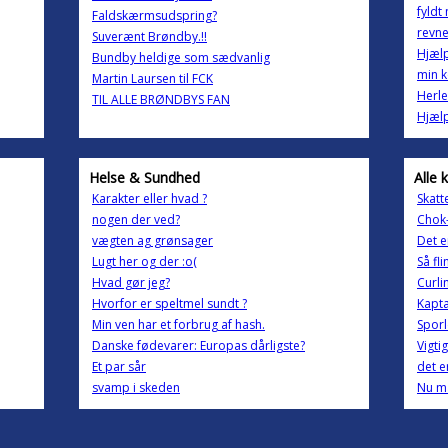
fyldt
Faldskærmsudspring?
revne
Suverænt Brøndby.!!
Hjælp
Bundby heldige som sædvanlig
min k
Martin Laursen til FCK
Herle
TIL ALLE BRØNDBYS FAN
Hjælp
Helse & Sundhed
Alle 
Karakter eller hvad ?
Skatt
nogen der ved?
Chok-
vægten ag grønsager
Det e
Lugt her og der :o(
Så fl
Hvad gør jeg?
Curli
Hvorfor er speltmel sundt ?
Kapt
Min ven har et forbrug af hash.
Sporl
Danske fødevarer: Europas dårligste?
Vigti
Et par sår
det e
svamp i skeden
Nu må