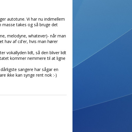
ruger autotune. Vi har nu indimellem
 en masse takes og så bruge det
tune, melodyne, whatever)- når man
t hav af cd'er, hvis man hører
 vokallyden lidt, så den bliver lidt
atet kommer nemmere til at ligne
 dårligste sangere har sågar en
are ikke kan synge rent nok :-)