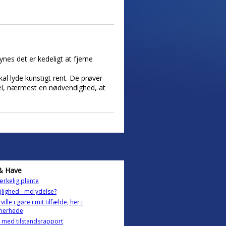
ynes det er kedeligt at fjerne
al lyde kunstigt rent. De prøver
el, nærmest en nødvendighed, at
& Have
rkelig plante
ejlighed - md ydelse?
ille i gøre i mit tilfælde, her i
erhede
 med tilstandsrapport