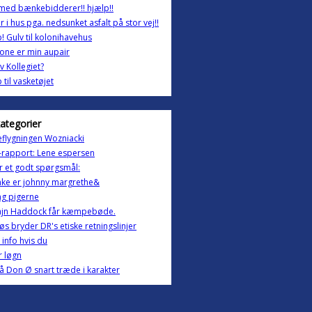
 med bænkebidderer!! hjælp!!
r i hus pga. nedsunket asfalt på stor vej!!
! Gulv til kolonihavehus
one er min aupair
v Kollegiet?
 til vasketøjet
kategorier
eflygningen Wozniacki
rapport: Lene espersen
r et godt spørgsmål:
inke er johnny margrethe&
ng pigerne
ajn Haddock får kæmpebøde.
øs bryder DR's etiske retningslinjer
g info hvis du
r løgn
 Don Ø snart træde i karakter