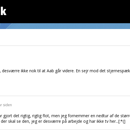
dk
, desværre ikke nok til at Aab går videre. En sejr mod det stjernespæ
år siden
ar gjort det rigtig, rigtig flot, men jeg fornemmer en nedtur af de størr
der skal se den, jeg er desværre på arbejde og har ikke tv her...[:*(]