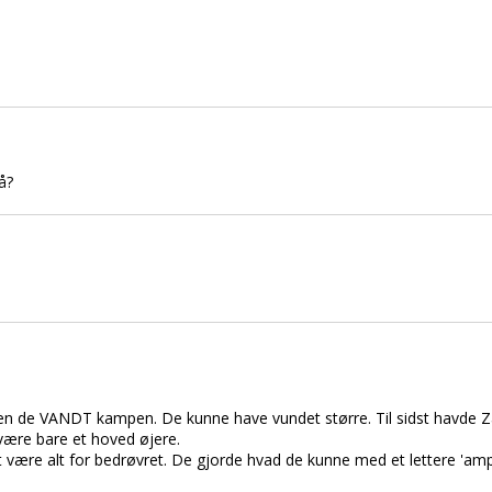
å?
 men de VANDT kampen. De kunne have vundet større. Til sidst havde Za
være bare et hoved øjere.
d at være alt for bedrøvret. De gjorde hvad de kunne med et lettere 'amp