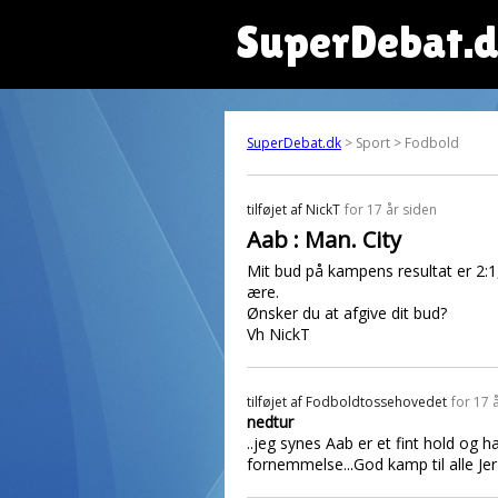
SuperDebat.
SuperDebat.dk
> Sport > Fodbold
tilføjet af
NickT
for 17 år siden
Aab : Man. City
Mit bud på kampens resultat er 2:1
ære.
Ønsker du at afgive dit bud?
Vh NickT
tilføjet af
Fodboldtossehovedet
for 17 
nedtur
..jeg synes Aab er et fint hold og h
fornemmelse...God kamp til alle Jer 