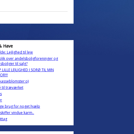
& Have
de: Lejlighed til leje
lik over andelsboligforeninger og
sboliger til salg?
 LILLE LEJLIGHED I SORØ TIL MIN
OR!!!
kasseblomster:o)
é til træværket
s
yr
ige brug for noget hjælp
skiffer vindue karm..
ittag