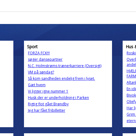
Sport
Hus 
FORZA FCK!!!
Roskil
søger dansepartner
Overb
andel
N.C. Holmstrøms trænerkarriere (Oversigt)
HJÆLP
VM på søndag?
FARM
Så kom sandheden endelig frem i lyset.
Altan
Gæt hvem
En id
Vi ligger igne nummer 1
Bivok
Husk der er underholdning i Parken
Olief
Rigtig flot gået Brøndby
Har l
Jeg har fået fribilletter
Grim 
etern