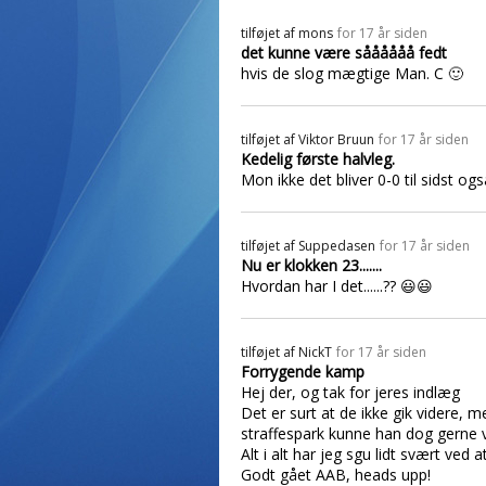
tilføjet af
mons
for 17 år siden
det kunne være såååååå fedt
hvis de slog mægtige Man. C 🙂
tilføjet af
Viktor Bruun
for 17 år siden
Kedelig første halvleg.
Mon ikke det bliver 0-0 til sidst ogs
tilføjet af
Suppedasen
for 17 år siden
Nu er klokken 23.......
Hvordan har I det......?? 😃😃
tilføjet af
NickT
for 17 år siden
Forrygende kamp
Hej der, og tak for jeres indlæg
Det er surt at de ikke gik videre,
straffespark kunne han dog gerne 
Alt i alt har jeg sgu lidt svært ve
Godt gået AAB, heads upp!