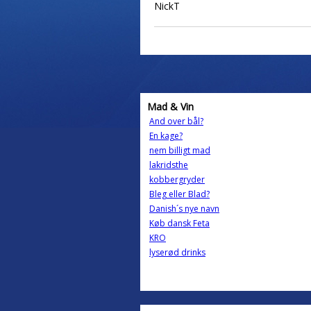
NickT
Mad & Vin
And over bål?
En kage?
nem billigt mad
lakridsthe
kobbergryder
Bleg eller Blad?
Danish´s nye navn
Køb dansk Feta
KRO
lyserød drinks