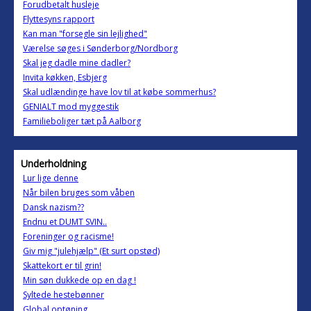
Forudbetalt husleje
Flyttesyns rapport
Kan man "forsegle sin lejlighed"
Værelse søges i Sønderborg/Nordborg
Skal jeg dadle mine dadler?
Invita køkken, Esbjerg
Skal udlændinge have lov til at købe sommerhus?
GENIALT mod myggestik
Familieboliger tæt på Aalborg
Underholdning
Lur lige denne
Når bilen bruges som våben
Dansk nazism??
Endnu et DUMT SVIN..
Foreninger og racisme!
Giv mig "julehjælp" (Et surt opstød)
Skattekort er til grin!
Min søn dukkede op en dag !
Syltede hestebønner
Global optøning