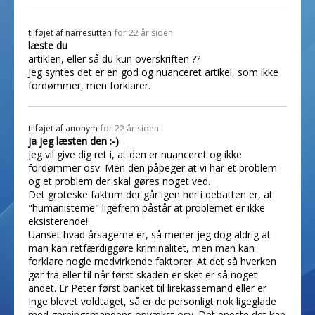
tilføjet af
narresutten
for 22 år siden
læste du
artiklen, eller så du kun overskriften ??
Jeg syntes det er en god og nuanceret artikel, som ikke
fordømmer, men forklarer.
tilføjet af
anonym
for 22 år siden
ja jeg læsten den :-)
Jeg vil give dig ret i, at den er nuanceret og ikke
fordømmer osv. Men den påpeger at vi har et problem
og et problem der skal gøres noget ved.
Det groteske faktum der går igen her i debatten er, at
"humanisterne" ligefrem påstår at problemet er ikke
eksisterende!
Uanset hvad årsagerne er, så mener jeg dog aldrig at
man kan retfærdiggøre kriminalitet, men man kan
forklare nogle medvirkende faktorer. At det så hverken
gør fra eller til når først skaden er sket er så noget
andet. Er Peter først banket til lirekassemand eller er
Inge blevet voldtaget, så er de personligt nok ligeglade
med gerningsmandens opvækst osv. Det eneste det kan