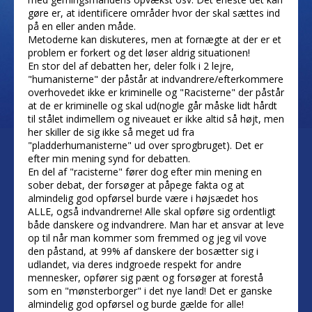
gøre er, at identificere områder hvor der skal sættes ind
på en eller anden måde.
Metoderne kan diskuteres, men at fornægte at der er et
problem er forkert og det løser aldrig situationen!
En stor del af debatten her, deler folk i 2 lejre,
"humanisterne" der påstår at indvandrere/efterkommere
overhovedet ikke er kriminelle og "Racisterne" der påstår
at de er kriminelle og skal ud(nogle går måske lidt hårdt
til stålet indimellem og niveauet er ikke altid så højt, men
her skiller de sig ikke så meget ud fra
"pladderhumanisterne" ud over sprogbruget). Det er
efter min mening synd for debatten.
En del af "racisterne" fører dog efter min mening en
sober debat, der forsøger at påpege fakta og at
almindelig god opførsel burde være i højsædet hos
ALLE, også indvandrerne! Alle skal opføre sig ordentligt
både danskere og indvandrere. Man har et ansvar at leve
op til når man kommer som fremmed og jeg vil vove
den påstand, at 99% af danskere der bosætter sig i
udlandet, via deres indgroede respekt for andre
mennesker, opfører sig pænt og forsøger at forestå
som en "mønsterborger" i det nye land! Det er ganske
almindelig god opførsel og burde gælde for alle!