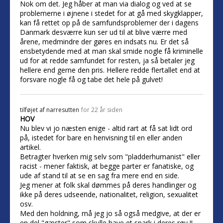
Nok om det. Jeg håber at man via dialog og ved at se
problemerne i øjnene i stedet for at gå med skygklapper,
kan få rettet op på de samfundsproblemer der i dagens
Danmark desværre kun ser ud til at blive værre med
årene, medmindre der gøres en indsats nu. Er det så
ensbetydende med at man skal smide nogle få kriminelle
ud for at redde samfundet for resten, ja så betaler jeg
hellere end gerne den pris. Hellere redde flertallet end at
forsvare nogle få og tabe det hele på gulvet!
tilføjet af
narresutten
for 22 år siden
HOV
Nu blev vi jo næsten enige - altid rart at få sat lidt ord
på, istedet for bare en henvisning til en eller anden
artikel.
Betragter hverken mig selv som "pladderhumanist" eller
racist - mener faktisk, at begge parter er fanatiske, og
ude af stand til at se en sag fra mere end en side.
Jeg mener at folk skal dømmes på deres handlinger og
ikke på deres udseende, nationalitet, religion, sexualitet
osv.
Med den holdning, må jeg jo så også medgive, at der er
en del "gæster" som skulle have et spark i deres røv !!