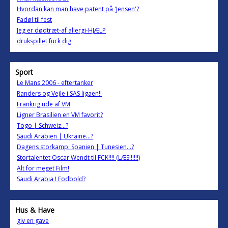
Hvordan kan man have patent på 'Jensen'?
Fadøl til fest
Jeg er dødtræt-af allergi-HJÆLP
drukspillet fuck dig
Sport
Le Mans 2006 - eftertanker
Randers og Vejle i SAS ligaen!!
Frankrig ude af VM
Ligner Brasilien en VM favorit?
Togo | Schweiz…?
Saudi Arabien | Ukraine…?
Dagens storkamp: Spanien | Tunesien…?
Stortalentet Oscar Wendt til FCK!!!! (LÆS!!!!!!)
Alt for meget Film!
Saudi Arabia ! Fodbold?
Hus & Have
giv en gave