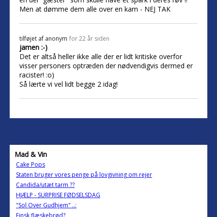
Men at dømme dem alle over en kam - NEJ TAK
tilføjet af
anonym
for 22 år siden
jamen :-)
Det er altså heller ikke alle der er lidt kritiske overfor
visser personers optræden der nødvendigvis dermed er
racister! :o)
Så lærte vi vel lidt begge 2 idag!
Mad & Vin
Cake Pops
Staten bruger vores penge på lovgivning om rejer
Candida/utæt tarm ??
HJÆLP - SURPRISE FØDSELSDAG
"Sol Over Gudhjem" ..:
Finsk flæskebrød?