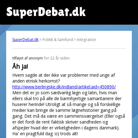
SuperDebat.dk
SuperDebat.dk
> Politik & Samfund > Integration
tilføjet af
anonym
for 22 år siden
Åh ja!
Hvem sagde at der ikke var problemer med unge af
anden etnisk herkomst?
http://www.berlingske.dk/indland/artikel:aid=450890/
Men det er jo som sædvanlig løgn og latin, hvis man
ellers skal tro på alle de barmhjertige samaritanere der
huserer herinde! Utroligt at så mange og så forskellige
medier kan bringe de samme løgnehistorier gang på
gang. Det må da være en sammensværgelse! (Eller også
er det fordi de rent faktisk skriver sandheden og
afspejler hvad der er virkeligheden i dagens danmark).
Ha' en pragtfuld dag :o) trods alt!