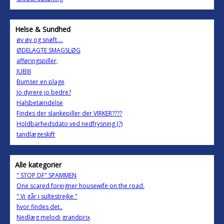
Helse & Sundhed
øv øv og snøft....
ØDELAGTE SMAGSLØG
afføringspiller,
JUBIII
Bumser en plage
Jo dyrere jo bedre?
Halsbetændelse
Findes der slankepiller der VIRKER????
Holdbarhedsdato ved nedfrysning (?)
tandlægeskift
Alle kategorier
" STOP DF" SPAMMEN
One scared foreigner housewife on the road.
" Vi går i sultestrejke "
hvor findes det..
Nedlæg melodi grandprix