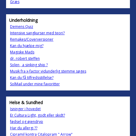
Græs
Underholdning
Demens Quiz
Intensive sangkurser med teori?
Remakes/Coverversioner
Kan du hjælpe mig?
Magiske Mads
dr. robert steffen
Solen , a sinking ship ?
Musik fra x-factor vidunderlig stemme søges
Kan du få tilfredsstillelse?
SolMail under mine favoritter
Helse & Sundhed
Isninger i hovedet
Er Cultura Light, godt eller skidt?
fødsel og øjendryp
Har du allergi ??
Cipramil kontra Citalopram " Arrow"