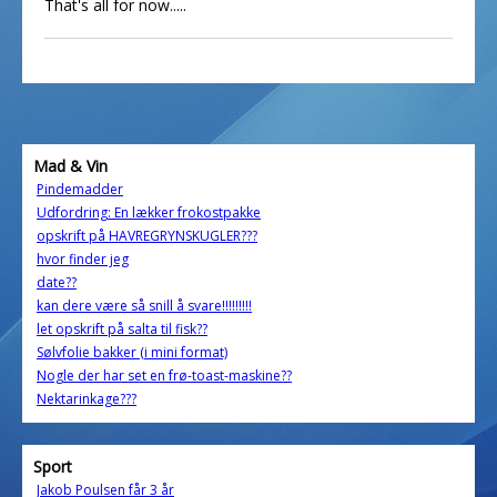
That's all for now.....
Mad & Vin
Pindemadder
Udfordring: En lækker frokostpakke
opskrift på HAVREGRYNSKUGLER???
hvor finder jeg
date??
kan dere være så snill å svare!!!!!!!!!
let opskrift på salta til fisk??
Sølvfolie bakker (i mini format)
Nogle der har set en frø-toast-maskine??
Nektarinkage???
Sport
Jakob Poulsen får 3 år