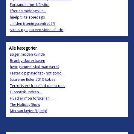
Forbandet mørk årstid.
Efter en middagslur...
hjælp til talepædago
...inden træningscentret ???
stress pga job ved siden af udd
Alle kategorier
søger moden kvinde
Brønby skorer kasen
hvor gammel skal man være?
Fester og graviditet - not good!
Supreme Ruler 2010 købes
Terrorister i Irak med dansk pas.
Filosofisk undren...
Hvad er mon forskellen....
The Holiday Show
Min søn lugter (Hjælp)