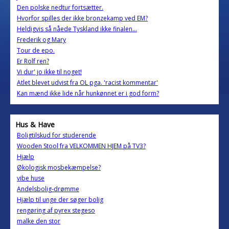
Den polske nedtur fortsætter.
Hvorfor spilles der ikke bronzekamp ved EM?
Heldigvis så nåede Tyskland ikke finalen...
Frederik og Mary
Tour de epo.
Er Rolf ren?
Vi dur' jo ikke til noget!
Atlet blevet udvist fra OL pga. 'racist kommentar'
Kan mænd ikke lide når hunkønnet er i god form?
Hus & Have
Boligtilskud for studerende
Wooden Stool fra VELKOMMEN HJEM på TV3?
Hjælp
Økologisk mosbekæmpelse?
vibe huse
Andelsbolig-drømme
Hjælp til unge der søger bolig
rengøring af pyrex stegeso
malke den stor