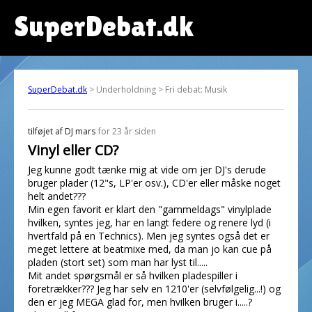
SuperDebat.dk
SuperDebat.dk
> Underholdning > Fri debat: Musik
tilføjet af
DJ mars
for 23 år siden
Vinyl eller CD?
Jeg kunne godt tænke mig at vide om jer DJ's derude
bruger plader (12"s, LP'er osv.), CD'er eller måske noget
helt andet???
Min egen favorit er klart den "gammeldags" vinylplade
hvilken, syntes jeg, har en langt federe og renere lyd (i
hvertfald på en Technics). Men jeg syntes også det er
meget lettere at beatmixe med, da man jo kan cue på
pladen (stort set) som man har lyst til.....
Mit andet spørgsmål er så hvilken pladespiller i
foretrækker??? Jeg har selv en 1210'er (selvfølgelig...!) og
den er jeg MEGA glad for, men hvilken bruger i.....?