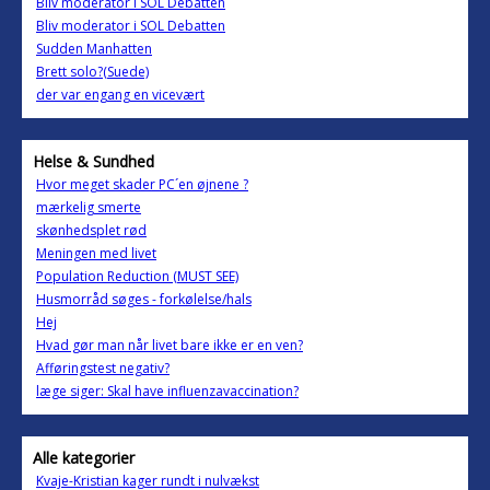
Bliv moderator i SOL Debatten
Bliv moderator i SOL Debatten
Sudden Manhatten
Brett solo?(Suede)
der var engang en vicevært
Helse & Sundhed
Hvor meget skader PC´en øjnene ?
mærkelig smerte
skønhedsplet rød
Meningen med livet
Population Reduction (MUST SEE)
Husmorråd søges - forkølelse/hals
Hej
Hvad gør man når livet bare ikke er en ven?
Afføringstest negativ?
læge siger: Skal have influenzavaccination?
Alle kategorier
Kvaje-Kristian kager rundt i nulvækst