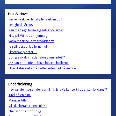
Hus & Have
vaskemaskine der skyller sæben ud?
Lejlighed i Århus
Kan man egt. losse sig selv i bollerne?
Hjælp!! Mit hus er hjemsøgt
vaskemaskine larmer voldsomt
Jeg vil losses i bollerne nu!!
Eksotiske planter. . .
boligselskab i fredensborg område???
Jeg kan godt lide at blive losset i bollerne!
Hvad kster det at få skiftet sidespejl på en opel
Underholdning
hey var der nogen der var til nik & jay's koncert i odense i lørdags??
Titel på en film?
Mangler titlen
Vil ikke betale Licens til DR
cher stopper for tidlig