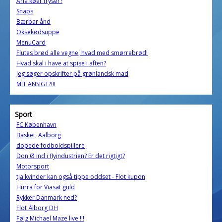
Arla køer fryser?
Snaps
Bærbar ånd
Oksekødsuppe
MenuCard
Flutes brød alle vegne, hvad med smørrebrød!
Hvad skal i have at spise i aften?
Jeg søger opskrifter på grønlandsk mad
MIT ANSIGT?!!!
Sport
FC København
Basket, Aalborg
dopede fodboldspillere
Don Ø ind i flyindustrien? Er det rigtigt?
Motorsport
tja kvinder kan også tippe oddset - Flot kupon
Hurra for Viasat guld
Rykker Danmark ned?
Flot Ålborg DH
Følg Michael Maze live !!!