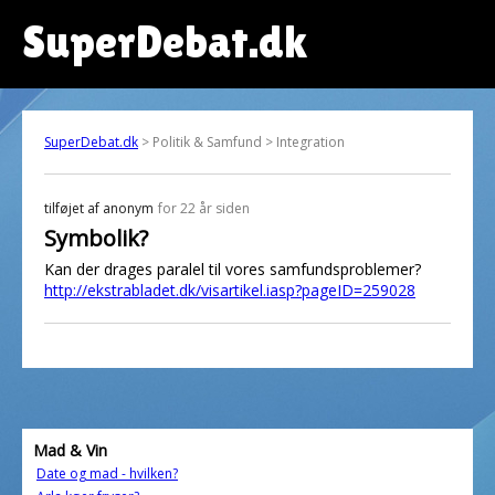
SuperDebat.dk
SuperDebat.dk
> Politik & Samfund > Integration
tilføjet af
anonym
for 22 år siden
Symbolik?
Kan der drages paralel til vores samfundsproblemer?
http://ekstrabladet.dk/visartikel.iasp?pageID=259028
Mad & Vin
Date og mad - hvilken?