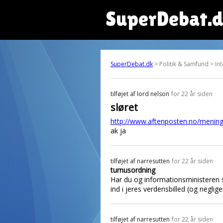
SuperDebat.
SuperDebat.dk
> Politik & Samfund > In
tilføjet af
lord nelson
for 22 år siden
sløret
http://www.aftenposten.no/meninge
ak ja
tilføjet af
narresutten
for 22 år siden
turnusordning
Har du og informationsministeren så
ind i jeres verdensbilled (og negli
tilføjet af
narresutten
for 22 år siden