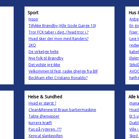
Sport
Hus 
tyson
Anbe
Tillykke Brøndby (Alle Gode Gange 10)
En g
Tror FCK taber i dag..! hvad tror i.?
Fiser 
Hvad sker der mon med Randers?
Leje 
2KO
redw
De virkelige helte
kabel
Nye folk til Brøndby
Elekt
Det vidste jeg ikke
Stikd
Velkommen til fest, raske drenge fra BIF
AVO
Beckham eller Cristiano Ronaldo?
højf
Helse & Sundhed
Alle 
Hvad er størst ?
manag
Clean&Renew til Braun barbermaskine
Hvad
Tabte Øjenvipper
Et 5 
kurrere kræft
Diabl
Pas på rygeren..???
Ville 
Xenical slankepillen
Sked 