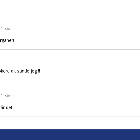
 år siden
rganer!
ere dit sande jeg !!
 år siden
tår det!