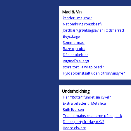
Mad & Vin
kender i maj roe?
Net omkring roastbeef?
Jordbær/grøntsagsavler i Odsherred
Beystkage
Sommermad
Baze og cuba
Dén er ulækker
Rugmel´s allergi
store tortilla wrap brød?
Hyldeblomstsaft uden citron/vinsyre?
Underholdning
Har *Rotte* fundet sin cykel?
Ekstra billetter til Metallica
Ruth Eversen
Træt af mainstreamerne på engelsk
Dance party fredag d.9/3
Bedre elskere