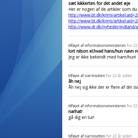
sæt kikkerten for det andet øje
Her er nogen af de artikler som du
http://www.bt.dk/krimi/artikel:aid=
http://www.bt.dk/krimi/artikel:aid=
http://www.dr.dk/nyheder/indland/a
tilføjet af
informationsministeren
for 22
lort nilson el.hvad hans/hun navn n
Jeg er ikke bekendt med ham/hun!
tilføjet af
narresutten
for 22 år siden
åh nej
Åh nej sig ikke der er flere af din sla
tilføjet af
informationsministeren
for 22
narhat!
gå dig en tur!
tilføjet af
narresutten
for 22 år siden