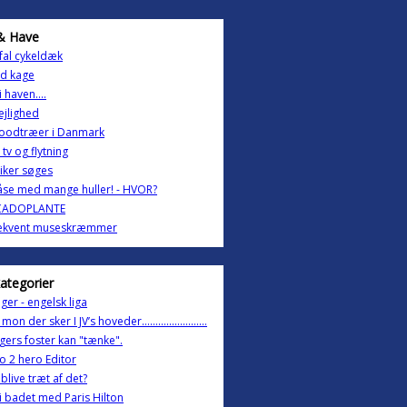
& Have
fal cykeldæk
od kage
i haven....
lejlighed
oodtræer i Danmark
 tv og flytning
riker søges
åse med mange huller! - HVOR?
CADOPLANTE
rekvent museskræmmer
kategorier
er - engelsk liga
 mon der sker I JV’s hoveder……………………
ugers foster kan "tænke".
o 2 hero Editor
i blive træt af det?
i badet med Paris Hilton