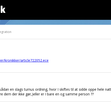
dk
tegration
r/kronikker/article722052.ece
dan en slags turnus ordning, hvor I skiftes til at sidde oppe hele natt
gere dem der ikke gør,)eller er I bare en og samme person ??