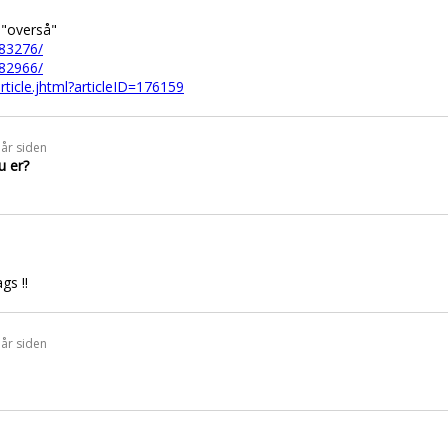
 "overså"
283276/
282966/
rticle.jhtml?articleID=176159
 år siden
u er?
gs !!
 år siden