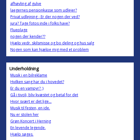
afhøvling af gulve
laegernes pensionkasse som udlejer?
Privat udlejning - Er der nogen der ved?
jura? Tage fotos inde i folks have?
Flueplage
nogen der kender??
Hjælp vedr. skilsmisse og bo deling og hus salg
Nogen som kan hjælpe mig med et problem
Underholdning
Musik i en bilreklame
Hvilken sang har du i hovedet?
Er du en vampyr? ;)
Gå i tivoli, bliv kvæstet og betal for det
Hvor svært er det lige...
Musik til festen, en ide.
Nu er stolen her
Grøn Koncert i Herning
En levende legende.
Hjælp søges.