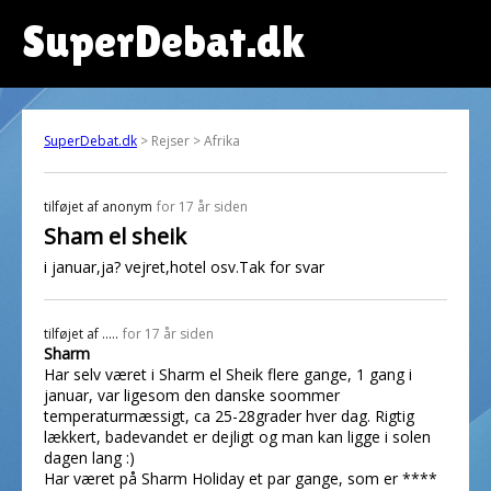
SuperDebat.dk
SuperDebat.dk
> Rejser > Afrika
tilføjet af
anonym
for 17 år siden
Sham el sheik
i januar,ja? vejret,hotel osv.Tak for svar
tilføjet af
.....
for 17 år siden
Sharm
Har selv været i Sharm el Sheik flere gange, 1 gang i
januar, var ligesom den danske soommer
temperaturmæssigt, ca 25-28grader hver dag. Rigtig
lækkert, badevandet er dejligt og man kan ligge i solen
dagen lang :)
Har været på Sharm Holiday et par gange, som er ****