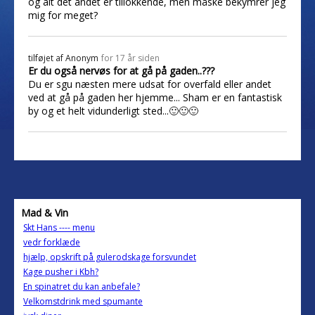
og alt det andet er tillokkende, men måske bekymrer jeg
mig for meget?
tilføjet af
Anonym
for 17 år siden
Er du også nervøs for at gå på gaden..???
Du er sgu næsten mere udsat for overfald eller andet
ved at gå på gaden her hjemme... Sham er en fantastisk
by og et helt vidunderligt sted...🙂🙂🙂
Mad & Vin
Skt Hans ---- menu
vedr forklæde
hjælp, opskrift på gulerodskage forsvundet
Kage pusher i Kbh?
En spinatret du kan anbefale?
Velkomstdrink med spumante