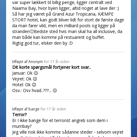
var super lækkert til billig penge, ligger centralt ved
Naama Bay, hvor byen ligger, altid noget at lave der :)
Så har jeg været på Grand Azur Tropicana, KÆMPE
STORT hotel, kan godt bliver lidt for stort de første dage
da man farer vild, men en milliard pools og ligger på
stranden🙂Bedste sted hvis man skal ha all inclusive, da
man både kan komme på restuarent og buffet.
Rigtig god tur, elsker den by :D
tilføjet af
Anonym
for 17 år siden
Dit korte spørgsmål fortjener kort svar..
Januar: Ok 😉
Vejret: Ok 😉
Hotel: Ok 😉
Osv.: Osv hvad..???... 😖
tilføjet af
bange
for 17 år siden
Terror?
Er I ikke bange for et terrorist angreb som dem i
mumbay?
Jeg ville nok ikke komme sådanne steder - selvom vejret