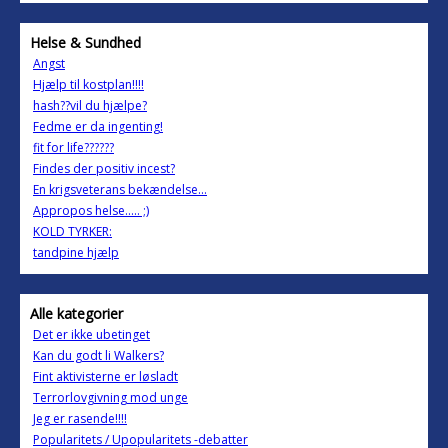
Helse & Sundhed
Angst
Hjælp til kostplan!!!!
hash??vil du hjælpe?
Fedme er da ingenting!
fit for life??????
Findes der positiv incest?
En krigsveterans bekændelse...
Appropos helse..... ;)
KOLD TYRKER:
tandpine hjælp
Alle kategorier
Det er ikke ubetinget
Kan du godt li Walkers?
Fint aktivisterne er løsladt
Terrorlovgivning mod unge
Jeg er rasende!!!!
Popularitets / Upopularitets -debatter