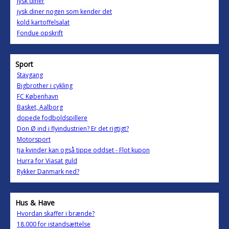
jysk diner
jysk diner nogen som kender det
kold kartoffelsalat
Fondue opskrift
Sport
Stavgang
Bigbrother i cykling
FC København
Basket, Aalborg
dopede fodboldspillere
Don Ø ind i flyindustrien? Er det rigtigt?
Motorsport
tja kvinder kan også tippe oddset - Flot kupon
Hurra for Viasat guld
Rykker Danmark ned?
Hus & Have
Hvordan skaffer i brænde?
18.000 for istandsættelse