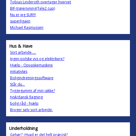
Tobias Linderoth overtager hvervet
BIF-trøjerivning(Tele2 cup)
Nu er jeg SUR!!!
superligaen
Michael Rasmussen
Hus & Have
Sort arbejde.....
Ingen polske vvs og elektrikere?
Hjælp - Opvaskemaskine
initiativløs
Boligindretningssoftware
Står du...
Tyggegummi af min jakke?
tysk/dansk flagning
bolig råd - hjælp
Bruger selv sort arbejde.
Underholdning
Gehør? -Hvad er det helt præcist?