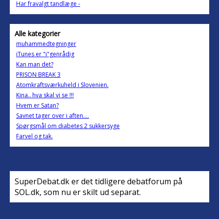
Har fravalgt tandlæge -
Alle kategorier
muhammedtegninger
iTunes er "i"genrådig
Kan man det?
PRISON BREAK 3
Atomkraftsværkuheld i Slovenien.
Kina.. hva skal vi se !!!
Hvem er Satan?
Savnet tager over i aften....
Spørgsmål om diabetes 2 sukkersyge
Farvel og tak.
SuperDebat.dk er det tidligere debatforum på
SOL.dk, som nu er skilt ud separat.