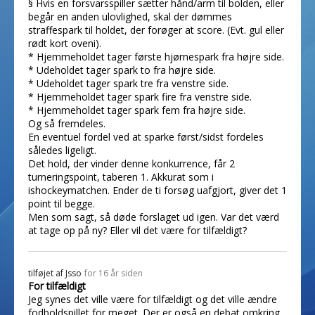
§ Hvis en forsvarsspiller sætter hånd/arm til bolden, eller
begår en anden ulovlighed, skal der dømmes
straffespark til holdet, der forøger at score. (Evt. gul eller
rødt kort oveni).
* Hjemmeholdet tager første hjørnespark fra højre side.
* Udeholdet tager spark to fra højre side.
* Udeholdet tager spark tre fra venstre side.
* Hjemmeholdet tager spark fire fra venstre side.
* Hjemmeholdet tager spark fem fra højre side.
Og så fremdeles.
En eventuel fordel ved at sparke først/sidst fordeles
således ligeligt.
Det hold, der vinder denne konkurrence, får 2
turneringspoint, taberen 1. Akkurat som i
ishockeymatchen. Ender de ti forsøg uafgjort, giver det 1
point til begge.
Men som sagt, så døde forslaget ud igen. Var det værd
at tage op på ny? Eller vil det være for tilfældigt?
tilføjet af
Jsso
for 16 år siden
For tilfældigt
Jeg synes det ville være for tilfældigt og det ville ændre
fodboldspillet for meget. Der er også en debat omkring