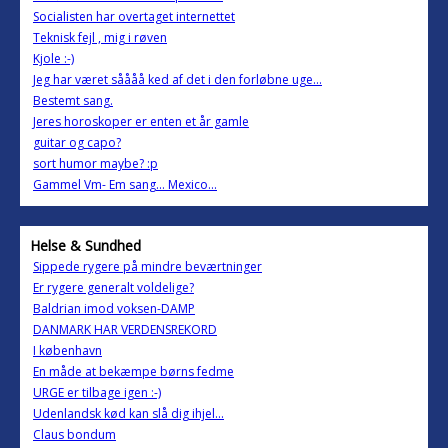
Socialisten har overtaget internettet
Teknisk fejl , mig i røven
Kjole :-)
Jeg har været såååå ked af det i den forløbne uge...
Bestemt sang.
Jeres horoskoper er enten et år gamle
guitar og capo?
sort humor maybe? :p
Gammel Vm- Em sang... Mexico...
Helse & Sundhed
Sippede rygere på mindre beværtninger
Er rygere generalt voldelige?
Baldrian imod voksen-DAMP
DANMARK HAR VERDENSREKORD
I københavn
En måde at bekæmpe børns fedme
URGE er tilbage igen :-)
Udenlandsk kød kan slå dig ihjel...
Claus bondum