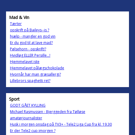
Mad & Vin
Tærter
opskrift på Baileys--is ?
hjælp - mangler en god vin
Er du god til at lave mad?
Pølsehorn - opskrift!?
Hvidløg ELLER Persille...!
Hjemmelavet iste
Hjemmelavet pålægschokolade
Hvornår har man græsallergi?
Lillebrors spaghetti ret?
Sport
GODT GÅET KYLLING
Michael Rasmussen - Bjerggeden fra Tølløse
amatørjournalister
Husk i morgen onsdag på TV3+ - Tele2 Liga Cup fra kl. 19.30
Er der Tele2 cup imorgen ?