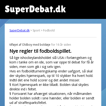
SuperDebat.dk
SuperDebat.dk
> Sport > Fodbold
tilføjet af
Oldboy med boldøje
for 16 år siden
Nye regler til fodboldspillet.
Så lige ishockeylandsholdet slå USA i forlængelsen og
kom i tanke om en ide, som var oppe til debat for få år
siden, men som gik i sig selv igen.
Hvis en fodboldturneringskamp ender uafgjort, så skal
der skydes hjørnespark, op til 10 stykker fra hvert hold.
Indtil det ene hold scorer og det andet misser.
§ Kort hjørnespark er ikke tilladt. Bolden skal skydes
direkte ind i feltet.
§ Forsvaret har afværget situationen, når målmanden
holder bolden solidt i sine hænder, eller bolden er sendt
ud af straffesparksfeltet.