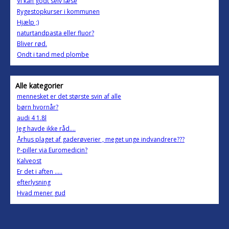
Vi kan godt selv læse
Rygestopkurser i kommunen
Hjælp ;)
naturtandpasta eller fluor?
Bliver rød.
Ondt i tand med plombe
Alle kategorier
mennesket er det største svin af alle
børn hvornår?
audi 4 1.8l
Jeg havde ikke råd....
Århus plaget af gaderøverier , meget unge indvandrere???
P-piller via Euromedicin?
Kalveost
Er det i aften .....
efterlysning
Hvad mener gud