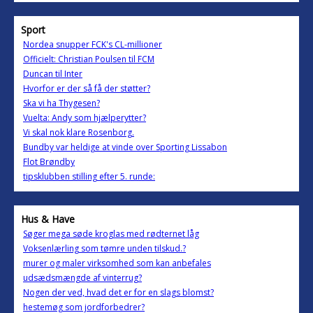
Sport
Nordea snupper FCK's CL-millioner
Officielt: Christian Poulsen til FCM
Duncan til Inter
Hvorfor er der så få der støtter?
Ska vi ha Thygesen?
Vuelta: Andy som hjælperytter?
Vi skal nok klare Rosenborg.
Bundby var heldige at vinde over Sporting Lissabon
Flot Brøndby
tipsklubben stilling efter 5. runde:
Hus & Have
Søger mega søde kroglas med rødternet låg
Voksenlærling som tømre unden tilskud.?
murer og maler virksomhed som kan anbefales
udsædsmængde af vinterrug?
Nogen der ved, hvad det er for en slags blomst?
hestemøg som jordforbedrer?