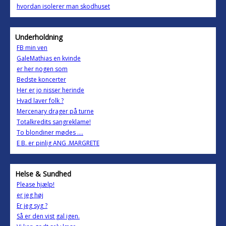
hvordan isolerer man skodhuset
Underholdning
FB min ven
GaleMathias en kvinde
er her nogen som
Bedste koncerter
Her er jo nisser herinde
Hvad laver folk ?
Mercenary drager på turne
Totalkredits sangreklame!
To blondiner mødes ....
E B. er pinlig ANG .MARGRETE
Helse & Sundhed
Please hjælp!
er jeg høj
Er jeg syg ?
Så er den vist gal igen.