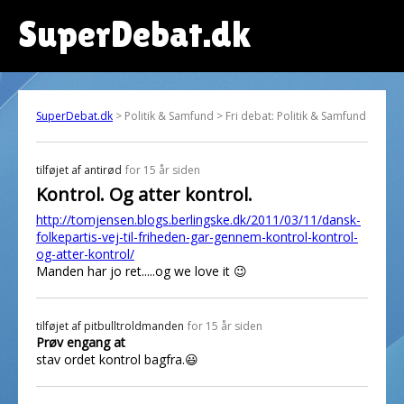
SuperDebat.dk
SuperDebat.dk
> Politik & Samfund > Fri debat: Politik & Samfund
tilføjet af
antirød
for 15 år siden
Kontrol. Og atter kontrol.
http://tomjensen.blogs.berlingske.dk/2011/03/11/dansk-
folkepartis-vej-til-friheden-gar-gennem-kontrol-kontrol-
og-atter-kontrol/
Manden har jo ret.....og we love it 😉
tilføjet af
pitbulltroldmanden
for 15 år siden
Prøv engang at
stav ordet kontrol bagfra.😃