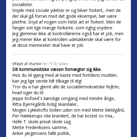
socialister.
Snyde med sociale ydelser er og bliver forkert,. men de
der skal gå forran med det gode eksempel, bør være
pletfrie. Snyd af nogen som helst art er forkert. Men de
fanger vist lige mange forkerte, som rigtig snydere.
Jeg glemmer ikke at kontrollørerne også har et job, men
jeg mener ikke at kontrollen udelukkende skal være for
at disse mennesker skal have et job.
tilføjet af
charlee
for 15 år siden
Dit kommunistiske væsen fornægter sig ikke.
Hvis du vil igang med at kaste med fortidens mudder,
kan jeg lige sende lidt tilbage til dig!
Tror du vi har glemt alle de socialdemokratiske fejltrin,
hvad siger du til:
Jeppe Kofoed´s kønslige omgang med mindre årige,
Ritta Bjerregårds bolig skandaler,
Mogen Lykketofts bollen uden om med Mette Meldgård,
Per Hækkerups olie brandert, de har kostet os mia.,
Helle T. skole privat skole sag
Mette Frederiksens samme,
Anker jørgensens fallit politik,