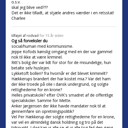
o.s.v.
skal jeg blive ved???
Det er ikke tilladt, at stjæle andres værdier i en retsstat!
Charlee
tilføjet af
rodvad
for 15 år siden
Og så forveksler du
social/human med kommunisme.
Jeppe Kofods kønslig omgang med en der var gammel
nok til ikke at være kriminel.
Ritt's bolig der var lidt for stor for de misundelige, hun
betalte selv huslejen.
Lykketoft bolleri? fra hvornår er det blevet kriminelt?
Hækkerups brandert der har kostet mia.? Var det ham
der ikke troede på olie i dansk undergrund, og solgte
rettighederne for en krone?
Helles privatskole? efter OVK's smadret af de offentlige
specialskoler. Samme for Mette.
Anker Jørgensen der ikke havde mandater nok til at
gennemføre sin opretningspolitik?
Vel Per Hækkerup der solgte rettighederne for en krone,
var vel en almindelig dansk holdning og tro på det
tidspunkt. I dag kan vi alle se at vi alle tog fejl den gang,