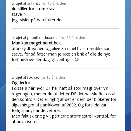
tilføjet af
anti-rød
for 15 år siden
du stiller for store krav
stave ?
Jeg tvivler på han fatter det.
tilføjet af
pitbulltroldmanden
for 15 år siden
Man kan meget nemt helt
uforskyldt gå hen og blive kriminel hvis man ikke kan
stave, for så fatter man jo ikke en brik af alle de nye
forbudslove der dagligt vedtages.😉
tilføjet af
rodvad
for 15 år siden
Og derfor
I disse 9 når hvor DF har haft så stor magt over VK
regeringen, mener du at det er DF der har skaffet os al
den kontrol? Det er rigtig at det er dem der blokerer for
tilpasningen af panikloven af 2002. Og fordi de var
forligspart, har de vetoret.
Men faktisk er og VK partierne stormestre i kontrol, for
at privatisere.