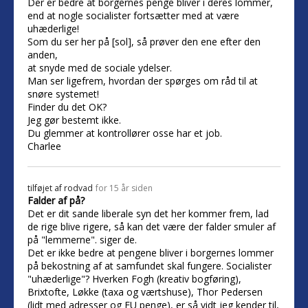
Der er bedre at borgernes penge bliver i deres lommer,
end at nogle socialister fortsætter med at være
uhæderlige!
Som du ser her på [sol], så prøver den ene efter den
anden,
at snyde med de sociale ydelser.
Man ser ligefrem, hvordan der spørges om råd til at
snøre systemet!
Finder du det OK?
Jeg gør bestemt ikke.
Du glemmer at kontrollører osse har et job.
Charlee
tilføjet af
rodvad
for 15 år siden
Falder af på?
Det er dit sande liberale syn det her kommer frem, lad
de rige blive rigere, så kan det være der falder smuler af
på "lemmerne". siger de.
Det er ikke bedre at pengene bliver i borgernes lommer
på bekostning af at samfundet skal fungere. Socialister
"uhæderlige"? Hverken Fogh (kreativ bogføring),
Brixtofte, Løkke (taxa og værtshuse), Thor Pedersen
(lidt med adresser og EU penge), er så vidt jeg kender til,