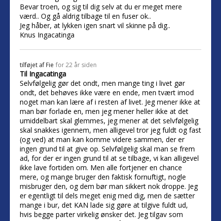
Bevar troen, og sig til dig selv at du er meget mere
værd.. Og gå aldrig tilbage til en fuser ok..
Jeg håber, at lykken igen snart vil skinne på dig..
Knus Ingacatinga
tilføjet af
Fie
for 22 år siden
Til Ingacatinga
Selvfølgelig gør det ondt, men mange ting i livet gør
ondt, det behøves ikke være en ende, men tvært imod
noget man kan lære af i resten af livet. Jeg mener ikke at
man bør forlade en, men jeg mener heller ikke at det
umiddelbart skal glemmes, jeg mener at det selvfølgelig
skal snakkes igennem, men alligevel tror jeg fuldt og fast
(og ved) at man kan komme videre sammen, der er
ingen grund til at give op. Selvfølgelig skal man se frem
ad, for der er ingen grund til at se tilbage, vi kan alligevel
ikke lave fortiden om. Men alle fortjener en chance
mere, og mange bruger den faktisk fornuftigt, nogle
misbruger den, og dem bør man sikkert nok droppe. Jeg
er egentligt til dels meget enig med dig, men de sætter
mange i bur, det KAN lade sig gøre at tilgive fuldt ud,
hvis begge parter virkelig ønsker det. Jeg tilgav som