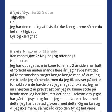
tilføjet af
Skyen
for 22 år siden
Tilgivelse
Hej...
Jeg har den mening at hvis du ikke kan glemme så har du
heller ik tilgivet...
Lys og kærlighed
tilføjet af
Hr. storm
for 22 år siden
Kan man tilgive ?? Nej, nej og atter nej !!
Hej Louise
Jeg har opdaget at min kone for snart 2 år siden har haft
et forhold en anden mand i flere år, jeg havde haft det
på fornemmelsen meget længe længe men så dum jeg
var troede jeg på hende, men da jeg fik beviser på dette
forhold som de havde blev jeg meget chokeret. Jeg har
nu i næsten 2 år prøvet ast om jeg nu kunne stole på
hende men jeg har ikke lært det endnu selvom om jeg/vi
har gået til psykolog for at jeg kunne lære at leve med
dette. Jeg har det stadig svært med dette. Og nu kan og
vil jeg ikke mere, så mit råd drop den fyr og lad være