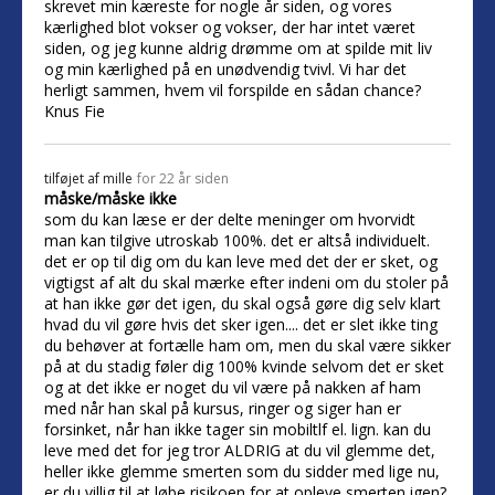
skrevet min kæreste for nogle år siden, og vores
kærlighed blot vokser og vokser, der har intet været
siden, og jeg kunne aldrig drømme om at spilde mit liv
og min kærlighed på en unødvendig tvivl. Vi har det
herligt sammen, hvem vil forspilde en sådan chance?
Knus Fie
tilføjet af
mille
for 22 år siden
måske/måske ikke
som du kan læse er der delte meninger om hvorvidt
man kan tilgive utroskab 100%. det er altså individuelt.
det er op til dig om du kan leve med det der er sket, og
vigtigst af alt du skal mærke efter indeni om du stoler på
at han ikke gør det igen, du skal også gøre dig selv klart
hvad du vil gøre hvis det sker igen.... det er slet ikke ting
du behøver at fortælle ham om, men du skal være sikker
på at du stadig føler dig 100% kvinde selvom det er sket
og at det ikke er noget du vil være på nakken af ham
med når han skal på kursus, ringer og siger han er
forsinket, når han ikke tager sin mobiltlf el. lign. kan du
leve med det for jeg tror ALDRIG at du vil glemme det,
heller ikke glemme smerten som du sidder med lige nu,
er du villig til at løbe risikoen for at opleve smerten igen?