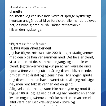
tilføjet af
mia
for 22 år siden
til mette
hej mette jeg kan ikke lade være at spørge nyskærigt,
hvordan undgår du at blive forelsket, eller har du oplevet
det, og hvad gjorde du så i sådan et tilfælde??
hilsen den nyskærige.
tilføjet af
Fie
for 22 år siden
Ja, hvis viljen virkelig er der!
Jeg har tilgivet min kæreste 200 %, og er stadig venner
med den pige han var sammen med! Det hele er glemt,
vi talte ud med det samme dengang, og det hele er
glemt. Jeg tænker virkelig kun på at min kæreste once
upon a time var mig utro, når jeg direkte bliver mindet
om det, med årstal og pigens navn. Hvis nogen spurte
mig direkte om han havde været utro, ville jeg nok sige
nej, men rent faktisk var han det én gang.
Alligevel er der mange som ikke har styrke og mod til at
tilgive 100 %, og jeg ved da at jeg har mærket en anden
kvinde engang, sårene er måske helet, men arrene vil
altid være der. Det kræver psykisk styre og