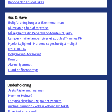
Rabobank bør udelukkes
Hus & Have
Boligforening fungerer ikke mener man
Klumrian og fuld af ærgrelse
Må jeg hente din Pebersvend-tønde??? Hjælp!
Lamper - hvilke lamper giver et godt lys?? - minus PH
Hjælp! Lejlighed i Horsens søges hurtigst muligt!!
BYTTEBOLIG
boligsikring - forsikring
Komfur
Alarm i hjemmet
Hund er åbenbart yt!
Underholdning
Årets Påskelam... nej men
Hvem er Hofnar?
Et dyrisk skrig har lige gjaldet gennem
michael simpson - kokain københavn tekst?
Et seriøst spørgsmål....