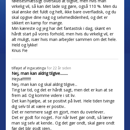
følelsesmæssigt overskud at tilgive, men hvis man
virkelig vil, så kan det lade sig gøre, også 110 %. Men du
skal ønske det fuldt og helt, ikke bare overfladisk, og du
skal opgive dine nag og selvmedlidenhed, og det er
sikkert en kamp for mange.
Min kæreste og jeg har det fantastisk i dag, skønt en
hårdt start på vores forhold, men hvis du virkelig vil, er
alt muligt, især hvis man arbejder sammen om det hele.
Held og lykke!
Knus Fie
tilføjet af
ingacatinga
for 22 år siden
Nej, man kan aldrig tilgive.........
Hejsa!!!!!!!!!!
Nej, man kan og skal aldrig tilgive...
Ting tar tid, og det er hårdt sagt, men det er kun at se
frem ad. Og komme videre i sit liv.
Det kan hjælpe, at se positivt på livet. Hele tiden tvinge
dig selv til at være er positiv..
Det er nemmere sagt en gjort, men du overlever..
Det er godt for noget.. For når livet gør ondt, så lærer
man sig selv at kende.. Og det gør ondt, skal gøre ondt
før det blir godt igen..