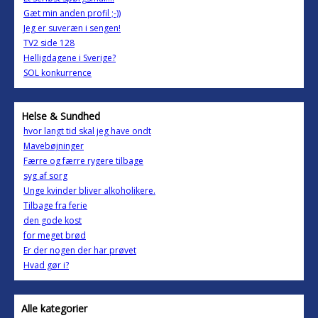
Gæt min anden profil ;-))
Jeg er suveræn i sengen!
TV2 side 128
Helligdagene i Sverige?
SOL konkurrence
Helse & Sundhed
hvor langt tid skal jeg have ondt
Mavebøjninger
Færre og færre rygere tilbage
syg af sorg
Unge kvinder bliver alkoholikere.
Tilbage fra ferie
den gode kost
for meget brød
Er der nogen der har prøvet
Hvad gør i?
Alle kategorier