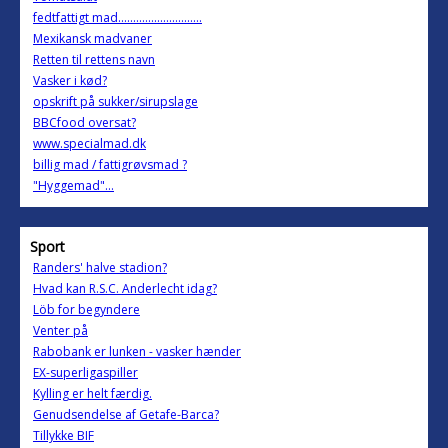
fedtfattigt mad............................
Mexikansk madvaner
Retten til rettens navn
Vasker i kød?
opskrift på sukker/sirupslage
BBCfood oversat?
www.specialmad.dk
billig mad / fattigrøvsmad ?
"Hyggemad"...
Sport
Randers' halve stadion?
Hvad kan R.S.C. Anderlecht idag?
Löb for begyndere
Venter på
Rabobank er lunken - vasker hænder
EX-superligaspiller
Kylling er helt færdig.
Genudsendelse af Getafe-Barca?
Tillykke BIF