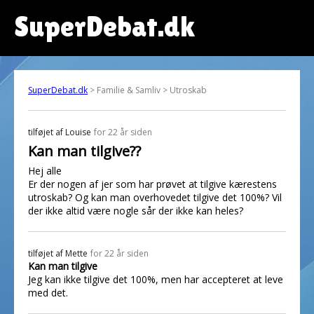
SuperDebat.dk
SuperDebat.dk
> Familie & Samliv > Utroskab
tilføjet af
Louise
for 22 år siden
Kan man tilgive??
Hej alle
Er der nogen af jer som har prøvet at tilgive kærestens
utroskab? Og kan man overhovedet tilgive det 100%? Vil
der ikke altid være nogle sår der ikke kan heles?
tilføjet af
Mette
for 22 år siden
Kan man tilgive
Jeg kan ikke tilgive det 100%, men har accepteret at leve
med det.