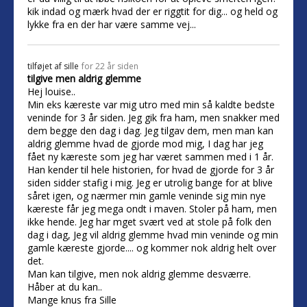
kik indad og mærk hvad der er riggtit for dig... og held og
lykke fra en der har være samme vej...
tilføjet af
sille
for 22 år siden
tilgive men aldrig glemme
Hej louise..
Min eks kæreste var mig utro med min så kaldte bedste
veninde for 3 år siden. Jeg gik fra ham, men snakker med
dem begge den dag i dag. Jeg tilgav dem, men man kan
aldrig glemme hvad de gjorde mod mig, I dag har jeg
fået ny kæreste som jeg har været sammen med i 1 år.
Han kender til hele historien, for hvad de gjorde for 3 år
siden sidder stafig i mig. Jeg er utrolig bange for at blive
såret igen, og nærmer min gamle veninde sig min nye
kæreste får jeg mega ondt i maven. Stoler på ham, men
ikke hende. Jeg har mget svært ved at stole på folk den
dag i dag, Jeg vil aldrig glemme hvad min veninde og min
gamle kæreste gjorde.... og kommer nok aldrig helt over
det.
Man kan tilgive, men nok aldrig glemme desværre.
Håber at du kan..
Mange knus fra Sille