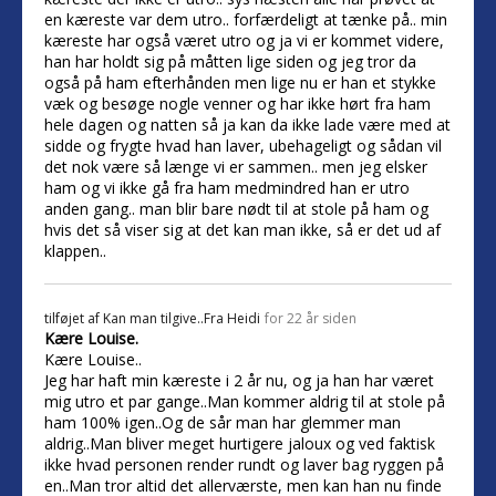
en kæreste var dem utro.. forfærdeligt at tænke på.. min
kæreste har også været utro og ja vi er kommet videre,
han har holdt sig på måtten lige siden og jeg tror da
også på ham efterhånden men lige nu er han et stykke
væk og besøge nogle venner og har ikke hørt fra ham
hele dagen og natten så ja kan da ikke lade være med at
sidde og frygte hvad han laver, ubehageligt og sådan vil
det nok være så længe vi er sammen.. men jeg elsker
ham og vi ikke gå fra ham medmindred han er utro
anden gang.. man blir bare nødt til at stole på ham og
hvis det så viser sig at det kan man ikke, så er det ud af
klappen..
tilføjet af
Kan man tilgive..Fra Heidi
for 22 år siden
Kære Louise.
Kære Louise..
Jeg har haft min kæreste i 2 år nu, og ja han har været
mig utro et par gange..Man kommer aldrig til at stole på
ham 100% igen..Og de sår man har glemmer man
aldrig..Man bliver meget hurtigere jaloux og ved faktisk
ikke hvad personen render rundt og laver bag ryggen på
en..Man tror altid det allerværste, men kan han nu finde