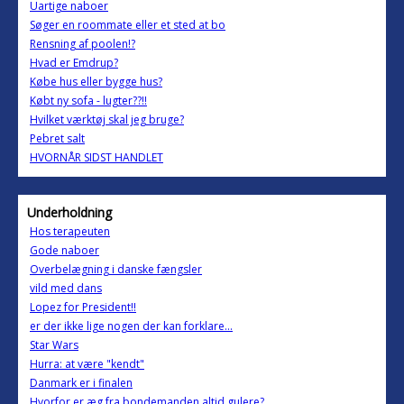
Uartige naboer
Søger en roommate eller et sted at bo
Rensning af poolen!?
Hvad er Emdrup?
Købe hus eller bygge hus?
Købt ny sofa - lugter??!!
Hvilket værktøj skal jeg bruge?
Pebret salt
HVORNÅR SIDST HANDLET
Underholdning
Hos terapeuten
Gode naboer
Overbelægning i danske fængsler
vild med dans
Lopez for President!!
er der ikke lige nogen der kan forklare...
Star Wars
Hurra: at være "kendt"
Danmark er i finalen
Hvorfor er æg fra bondemanden altid gulere?