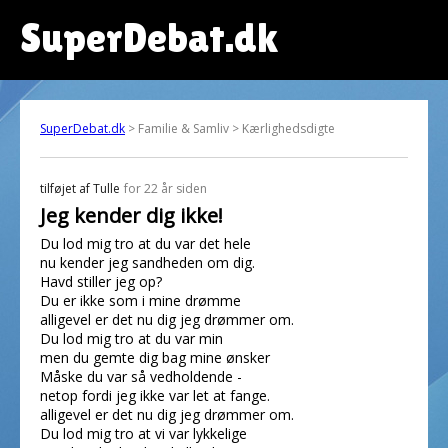
SuperDebat.dk
SuperDebat.dk
> Familie & Samliv > Kærlighedsdigte
tilføjet af
Tulle
for 22 år siden
Jeg kender dig ikke!
Du lod mig tro at du var det hele
nu kender jeg sandheden om dig.
Havd stiller jeg op?
Du er ikke som i mine drømme
alligevel er det nu dig jeg drømmer om.
Du lod mig tro at du var min
men du gemte dig bag mine ønsker
Måske du var så vedholdende -
netop fordi jeg ikke var let at fange.
alligevel er det nu dig jeg drømmer om.
Du lod mig tro at vi var lykkelige