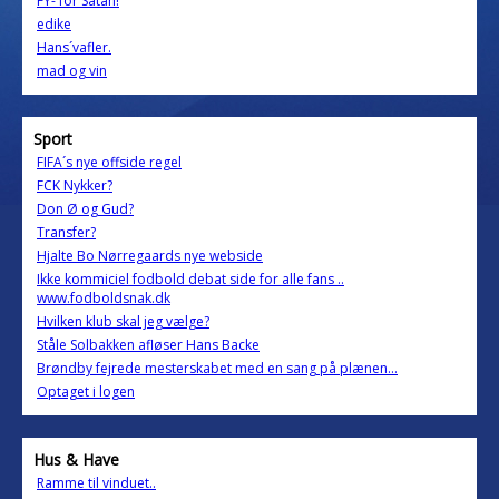
FY- for Satan!
edike
Hans´vafler.
mad og vin
Sport
FIFA´s nye offside regel
FCK Nykker?
Don Ø og Gud?
Transfer?
Hjalte Bo Nørregaards nye webside
Ikke kommiciel fodbold debat side for alle fans ..
www.fodboldsnak.dk
Hvilken klub skal jeg vælge?
Ståle Solbakken afløser Hans Backe
Brøndby fejrede mesterskabet med en sang på plænen...
Optaget i logen
Hus & Have
Ramme til vinduet..