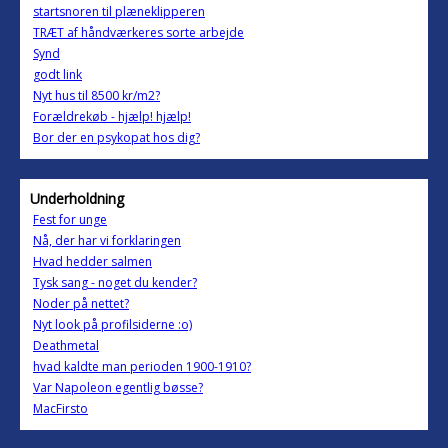
startsnoren til plæneklipperen
TRÆT af håndværkeres sorte arbejde
Synd
godt link
Nyt hus til 8500 kr/m2?
Forældrekøb - hjælp! hjælp!
Bor der en psykopat hos dig?
Underholdning
Fest for unge
Nå, der har vi forklaringen
Hvad hedder salmen
Tysk sang - noget du kender?
Noder på nettet?
Nyt look på profilsiderne :o)
Deathmetal
hvad kaldte man perioden 1900-1910?
Var Napoleon egentlig bøsse?
MacFirsto