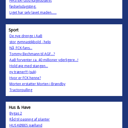
HASTER! God kageopskrift
fødselsdagsting.
Liget har selv lavet maden......
Sport
De nye drenge i AaB
stor gymnastikbold - help
Nå, FCK-fans...
Tommy Bechmann til AGF...?
AaB forventer ca. 40 millioner yderligere...!
Hold øje med stangen...
ny træner!!! (suk)
Hvor er FCK henne?
Morten erstatter Morten i Brøndby
Tractorpulling
Hus & Have
Bygas 2
Råd til pasning af planter
HUS KØBES sjælland