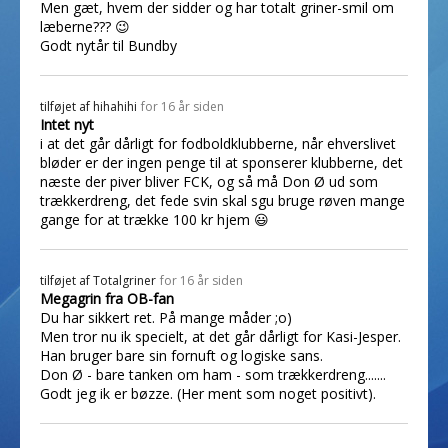
Men gæt, hvem der sidder og har totalt griner-smil om
læberne??? 😉
Godt nytår til Bundby
tilføjet af
hihahihi
for 16 år siden
Intet nyt
i at det går dårligt for fodboldklubberne, når ehverslivet
bløder er der ingen penge til at sponserer klubberne, det
næste der piver bliver FCK, og så må Don Ø ud som
trækkerdreng, det fede svin skal sgu bruge røven mange
gange for at trække 100 kr hjem 😃
tilføjet af
Totalgriner
for 16 år siden
Megagrin fra OB-fan
Du har sikkert ret. På mange måder ;o)
Men tror nu ik specielt, at det går dårligt for Kasi-Jesper.
Han bruger bare sin fornuft og logiske sans.
Don Ø - bare tanken om ham - som trækkerdreng.......
Godt jeg ik er bøzze. (Her ment som noget positivt).