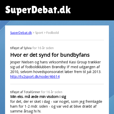
SuperDebat.dk
SuperDebat.dk
> Sport > Fodbold
tilføjet af
Sylvia
for 16 år siden
Hvor er det synd for bundbyfans
Jesper Nielsen og hans virksomhed Kasi Group trækker
sig ud af fodboldklubben Brøndby IF med udgangen af
2010, selvom hovedsponsoratet løber frem til juli 2013.
http://tv2sport.dk/node/46614
tilføjet af
TotalGriner
for 16 år siden
Min eks. må æde min visdom i sig
for det, der er sket i dag - var noget, som jeg fremlagde
ham for 1-2 mdr. siden - og var ved at blive dræbt af
samme årsag hi hi.