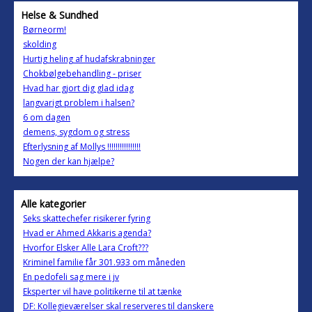
Helse & Sundhed
Børneorm!
skolding
Hurtig heling af hudafskrabninger
Chokbølgebehandling - priser
Hvad har gjort dig glad idag
langvarigt problem i halsen?
6 om dagen
demens, sygdom og stress
Efterlysning af Mollys !!!!!!!!!!!!!!!!
Nogen der kan hjælpe?
Alle kategorier
Seks skattechefer risikerer fyring
Hvad er Ahmed Akkaris agenda?
Hvorfor Elsker Alle Lara Croft???
Kriminel familie får 301.933 om måneden
En pedofeli sag mere i jv
Eksperter vil have politikerne til at tænke
DF: Kollegieværelser skal reserveres til danskere