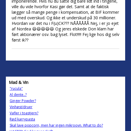
imponerende. Hvis nu du satte dig bare lidt ind i tingene,
ville du vide hvorfor Kasi gør det. Samt at de faktisk
lægger så mange penge i kompensation, at BIF kommer
ud med overskud. Og ikke et underskud på 30 millioner.
Hvordan var det nu i F(u)CK??? NÅÅÅÅÅÅ Nej, i er jo ejet
af Nordea 😃😃😃😃😃 Og jeres elskede Don klam har
ført aktionærer osv. bag lyset. Flot!!!!! Fej lige hos dig selv
først ik??
Mad & Vin
"rucula"
Al dente..?
Ginger Powder?
Vinhøst/druer
Vafler i toastjern?
Rød karrypasta
Skal lave popcorn, men har ingen mikroovn. What to do?