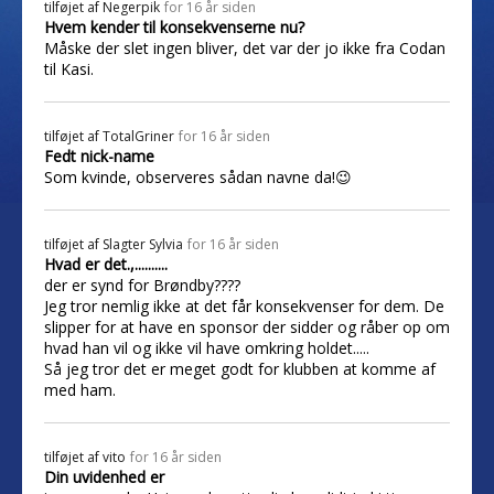
tilføjet af
Negerpik
for 16 år siden
Hvem kender til konsekvenserne nu?
Måske der slet ingen bliver, det var der jo ikke fra Codan
til Kasi.
tilføjet af
TotalGriner
for 16 år siden
Fedt nick-name
Som kvinde, observeres sådan navne da!😉
tilføjet af
Slagter Sylvia
for 16 år siden
Hvad er det.,..........
der er synd for Brøndby????
Jeg tror nemlig ikke at det får konsekvenser for dem. De
slipper for at have en sponsor der sidder og råber op om
hvad han vil og ikke vil have omkring holdet.....
Så jeg tror det er meget godt for klubben at komme af
med ham.
tilføjet af
vito
for 16 år siden
Din uvidenhed er