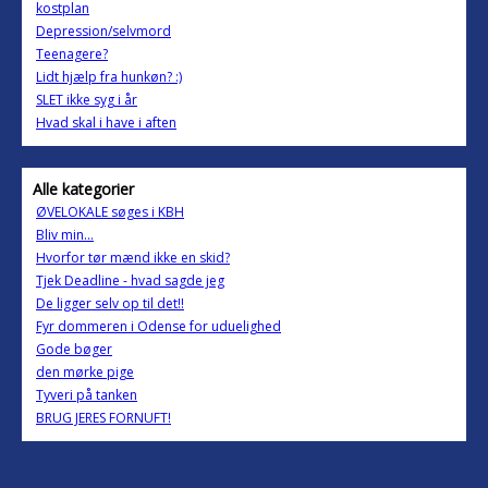
kostplan
Depression/selvmord
Teenagere?
Lidt hjælp fra hunkøn? :)
SLET ikke syg i år
Hvad skal i have i aften
Alle kategorier
ØVELOKALE søges i KBH
Bliv min...
Hvorfor tør mænd ikke en skid?
Tjek Deadline - hvad sagde jeg
De ligger selv op til det!!
Fyr dommeren i Odense for uduelighed
Gode bøger
den mørke pige
Tyveri på tanken
BRUG JERES FORNUFT!