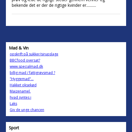
bekende det er der de rigtige kvinder er...........
Mad & Vin
opskrift på sukker/sirupslage
BBCfood oversat?
www.specialmad.dk
billig mad / fattigrøvsmad ?
"Hyggemad"...
Hakket oksekød
Maizenamel.
hvad syntes i
Laks
Giv de unge chancen
Sport