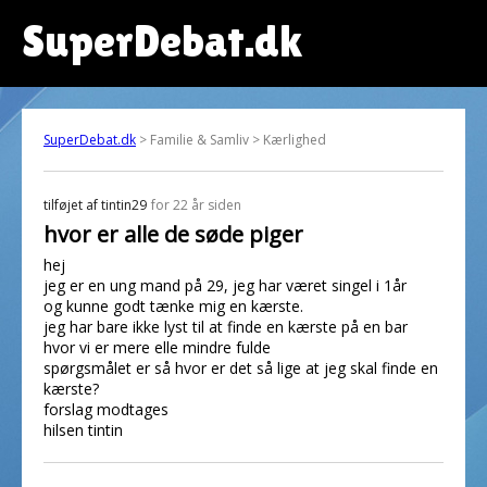
SuperDebat.dk
SuperDebat.dk
> Familie & Samliv > Kærlighed
tilføjet af
tintin29
for 22 år siden
hvor er alle de søde piger
hej
jeg er en ung mand på 29, jeg har været singel i 1år
og kunne godt tænke mig en kærste.
jeg har bare ikke lyst til at finde en kærste på en bar
hvor vi er mere elle mindre fulde
spørgsmålet er så hvor er det så lige at jeg skal finde en
kærste?
forslag modtages
hilsen tintin