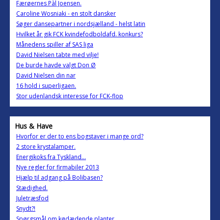
Færøernes Pàl Joensen.
Caroline Wosniaki - en stolt dansker
Søger dansepartner i nordsjælland - helst latin
Hvilket år gik FCK kvindefodboldafd. konkurs?
Månedens spiller af SAS liga
David Nielsen tabte med vilje!
De burde havde valgt Don Ø
David Nielsen din nar
16 hold i superligaen.
Stor udenlandsk interesse for FCK-flop
Hus & Have
Hvorfor er der to ens bogstaver i mange ord?
2 store krystalamper.
Energikoks fra Tyskland...
Nye regler for firmabiler 2013
Hjælp til adgang på Bolibasen?
Stædighed.
Juletræsfod
Snydt?!
Spørgsmål om kødædende planter