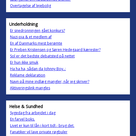
Overtagelse af lejebolig
Underholdning
Er snedronningen gået konkurs?
Nazi-pia & et medlem af
En af Danmarks mest berømte
Er Preben Kristensen og Søren Hedegaard kærester?
Sol er det bedste debatsted på nettet
Er hun ikke smuk
Ha ha ha, sådan da Johnny Boy..:
Reklame deklaration
Navn på mine indlæg mangler, når jeg skriver?
Aktiveringslink mangles
Helse & Sundhed
Sygedag fra arbejdet i dag
En farvel boks.
Livet er kun til lån i kort tid!.- brug det.
Fanatiker vil lave private røgbuler