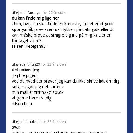
tilføjet af
Anonym
for 22 år siden
du kan finde mig lige her
Uhm, hvor du skal finde en kæreste, ja det er et godt
spørgsmål, prøv eventuelt lykken på dating.dk eller du
kan måske prøve at smigre dig ind på mig :-) Det er
forsøget værd?
Hilsen lillepigen83
tilføjet af
tintin29
for 22 år siden
det prøver jeg
hej lille pigen
ved du hvad det prøver jeg kan du ikke skrive lidt om dig
selv, så gør jeg det samme
min mail er tintin29@sol.dk
vil gerne høre fra dig
hilsen tintin
tilføjet af
makker
for 22 år siden
svar
prøv og lede de rigtige steder gennem venner og