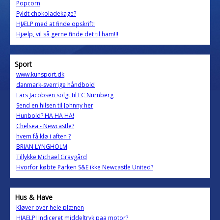
Popcorn
Fyldt chokoladekage?
HJÆLP med at finde opskrift!
Hjælp, vil så gerne finde det til ham!!!
Sport
www.kunsport.dk
danmark-sverrige håndbold
Lars Jacobsen solgt til FC Nürnberg
Send en hilsen til Johnny her
Hunbold? HA HA HA!
Chelsea - Newcastle?
hvem få klø i aften ?
BRIAN LYNGHOLM
Tillykke Michael Gravgård
Hvorfor købte Parken S&E ikke Newcastle United?
Hus & Have
Kløver over hele plænen
HJAELP! Indiceret middeltryk paa motor?