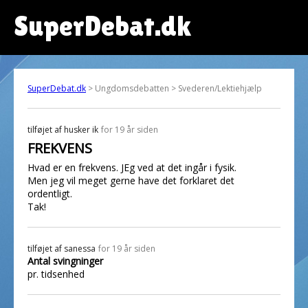
SuperDebat.dk
SuperDebat.dk
> Ungdomsdebatten > Svederen/Lektiehjælp
tilføjet af
husker ik
for 19 år siden
FREKVENS
Hvad er en frekvens. JEg ved at det ingår i fysik.
Men jeg vil meget gerne have det forklaret det
ordentligt.
Tak!
tilføjet af
sanessa
for 19 år siden
Antal svingninger
pr. tidsenhed