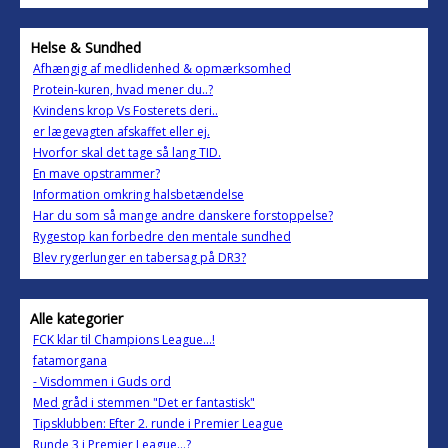
Helse & Sundhed
Afhængig af medlidenhed & opmærksomhed
Protein-kuren, hvad mener du..?
Kvindens krop Vs Fosterets deri..
er lægevagten afskaffet eller ej.
Hvorfor skal det tage så lang TID.
En mave opstrammer?
Information omkring halsbetændelse
Har du som så mange andre danskere forstoppelse?
Rygestop kan forbedre den mentale sundhed
Blev rygerlunger en tabersag på DR3?
Alle kategorier
FCK klar til Champions League...!
fatamorgana
- Visdommen i Guds ord
Med gråd i stemmen "Det er fantastisk"
Tipsklubben: Efter 2. runde i Premier League
Runde 3 i Premier League...?