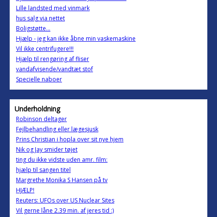
Lille landsted med vinmark
hus salg via nettet
Boligstøtte...
Hjælp - jeg kan ikke åbne min vaskemaskine
Vil ikke centrifugere!!!
Hjælp til rengøring af fliser
vandafvisende/vandtæt stof
Specielle naboer
Underholdning
Robinson deltager
Fejlbehandling eller lægesjusk
Prins Christian i hopla over sit nye hjem
Nik og Jay smider tøjet
ting du ikke vidste uden amr. film:
hjælp til sangen titel
Margrethe Monika S Hansen på tv
HJÆLP!
Reuters: UFOs over US Nuclear Sites
Vil gerne låne 2.39 min. af jeres tid :)