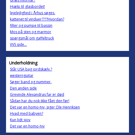
Græs hvornår?
Hjælp til glasbordet!
lejelejlighed i Århus søges.
kattenet til vinduer????Hvordan?
filter og pumpe til bassin
Mos på sten og marmor
spørgsmål om gaffeltruck
VVS side...
Underholdning
Står USA bag jordskælv.?
westernguitar
Søger band og nummer.
Den anden side
Grevinde Alexandras far er død
Sådan har du nok ikke fået den før!
Det var en homo-tyv, siger Ole Henriksen
Hvad med babyen?
Kun lidt sjov
Det var en homo-tyv