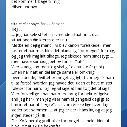
det kommer tilbage til mig.
Hilsen anonym
tilføjet af
Anonym
for 22 år siden
Hej ....
.... jeg har selv stået i tilsvarende situation ... dvs.
situationen din kæreste er i nu.
Mødte en dejlig mand,- vi blev kanon forelskede,- men
...efter et par mdr. blev det pludselig "for meget" for mig,
og jeg trak mig lidt tilbage. Jeg elskede ham sindssygt ....
men havde samtidig behov for lidt "luft".
Vi er stadig sammen, og skal giftes næste år (jubii)
...men har haft en del lange samtaler omkring
ovenstående,- hvilket er meget vigtigt,- hvor jeg fik ham
til at forstå hvordan jeg havde det, uden at have mistet
følelser for ham,- og jeg vil sige at han tog det til sig !
Vi er forskellige - han har mere brug for bekræftigelse
end jeg har - men jeg viser ham til gengæld dagligt at
han intet har at "frygte",- selvom vi ikke lige hver dag
sidder tæt sammen ..... at jeg er der i hans liv, og at jeg
ingen steder går !!!
Det KAN nemlig godt blive for meget ...... hele tiden at
blive, og at skulle bekræfte .....