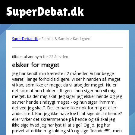
SuperDebat.dk
SuperDebat.dk
> Familie & Samliv > Kærlighed
tilføjet af
anonym
for 22 år siden
elsker for meget
Jeg har kendt min kæreste i 2 måneder. Vi har begge
været i lange forhold tidligere. Vi ser hinanden så meget
vi kan, som ikke er meget da vi arbejder meget. Nu er
det som at hun holder lidt igen - hun siger hun vil mig
meget, kalder mig skat. Jeg siger jeg elsker hende og jeg
savner hende sindsygt meget - og hun siger "hmmm,
det ved jeg skat". Det er bare ikke nok for mig et eller
andet sted. Kan jeg ikke have lov til at sige det til hende?
eller virker det skræmmende på hende og så skal jeg
ikke sige hvad jeg har lyst til at sige? Og jo, jeg har
prøvet at drikke mig fuld og stå og sige "kvinder!!!!", men