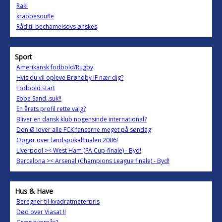
Raki
krabbesoufle
Råd til bechamelsovs ønskes
Sport
Amerikansk fodbold/Rugby
Hvis du vil opleve Brøndby IF nær dig?
Fodbold start
Ebbe Sand..suk!!
En årets profil rette valg?
Bliver en dansk klub nogensinde international?
Don Ø lover alle FCK fanserne meget på søndag
Opgør over landspokalfinalen 2006!
Liverpool >< West Ham (FA Cup-finale) - Byd!
Barcelona >< Arsenal (Champions League finale) - Byd!
Hus & Have
Beregner til kvadratmeterpris
Død over Viasat !!