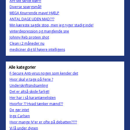
AH! Mit skridt klør!!!
Diverse spørgsmål!
MEGA Knurrende mave! HJÆLP
ANTAL DAGE UDEN MAD???
Min kæreste sagde stop, men jeg ryger stadig inde!
vinterdepression og manglende sne
Johnny Reb protein shot
Clean i 2 måneder nu
mediciner dig til højere intelligens
Alle kategorier
F-Secure Anti-virus nogen som kender det
Hvor skal vi tage på Ferie ?
Underskriftsindsamling
Det er altså skide farligt!
Her har i så karantænelisten
Hvorfor ?? Hvad tænker mænd??
De gør intet
Inge Carlsen
Hvor mange JV'er er ofte på debatten????
Vi lå under dynen