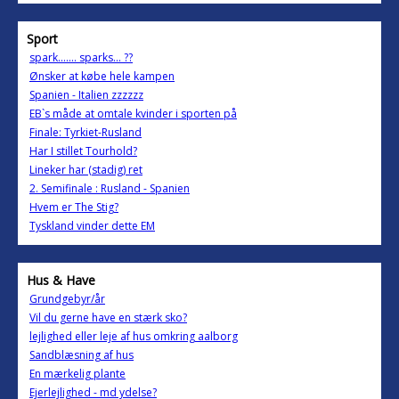
Sport
spark....... sparks... ??
Ønsker at købe hele kampen
Spanien - Italien zzzzzz
EB`s måde at omtale kvinder i sporten på
Finale: Tyrkiet-Rusland
Har I stillet Tourhold?
Lineker har (stadig) ret
2. Semifinale : Rusland - Spanien
Hvem er The Stig?
Tyskland vinder dette EM
Hus & Have
Grundgebyr/år
Vil du gerne have en stærk sko?
lejlighed eller leje af hus omkring aalborg
Sandblæsning af hus
En mærkelig plante
Ejerlejlighed - md ydelse?