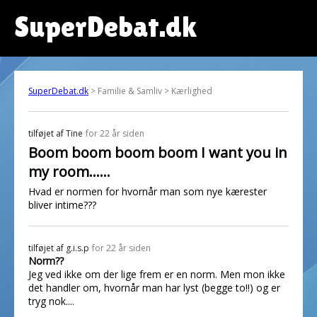
SuperDebat.dk
SuperDebat.dk
> Familie & Samliv > Kærlighed
tilføjet af
Tine
for 22 år siden
Boom boom boom boom I want you in
my room......
Hvad er normen for hvornår man som nye kærester
bliver intime???
tilføjet af
g.i.s.p
for 22 år siden
Norm??
Jeg ved ikke om der lige frem er en norm. Men mon ikke
det handler om, hvornår man har lyst (begge to!!) og er
tryg nok....