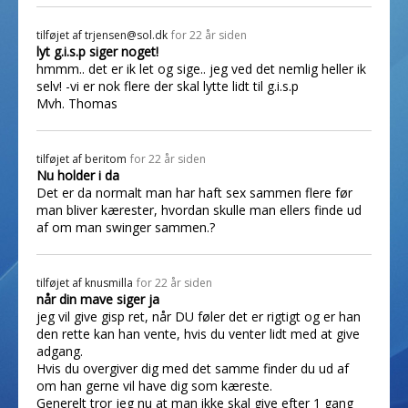
tilføjet af
trjensen@sol.dk
for 22 år siden
lyt g.i.s.p siger noget!
hmmm.. det er ik let og sige.. jeg ved det nemlig heller ik
selv! -vi er nok flere der skal lytte lidt til g.i.s.p
Mvh. Thomas
tilføjet af
beritom
for 22 år siden
Nu holder i da
Det er da normalt man har haft sex sammen flere før
man bliver kærester, hvordan skulle man ellers finde ud
af om man swinger sammen.?
tilføjet af
knusmilla
for 22 år siden
når din mave siger ja
jeg vil give gisp ret, når DU føler det er rigtigt og er han
den rette kan han vente, hvis du venter lidt med at give
adgang.
Hvis du overgiver dig med det samme finder du ud af
om han gerne vil have dig som kæreste.
Generelt tror jeg nu at man ikke skal give efter 1 gang