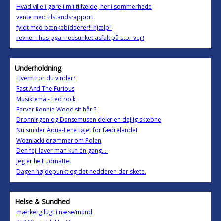
Hvad ville i gøre i mit tilfælde, her i sommerhede
vente med tilstandsrapport
fyldt med bænkebidderer!! hjælp!!
revner i hus pga. nedsunket asfalt på stor vej!!
Underholdning
Hvem tror du vinder?
Fast And The Furious
Musiktema - Fed rock
Farver Ronnie Wood sit hår ?
Dronningen og Dansemusen deler en dejlig skæbne
Nu smider Aqua-Lene tøjet for fædrelandet
Wozniacki drømmer om Polen
Den fejl laver man kun én gang....
Jeg er helt udmattet
Dagen højdepunkt og det nedderen der skete.
Helse & Sundhed
mærkelig lugt i næse/mund