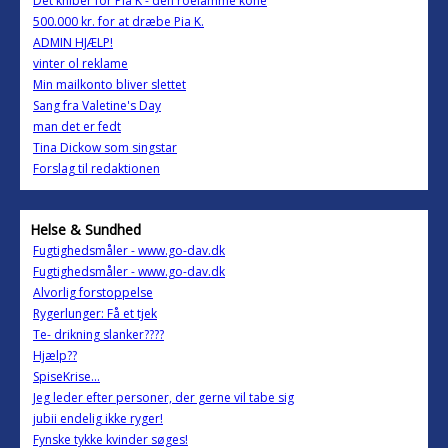
Det kniber for Pia K - den roelamme kone
500.000 kr. for at dræbe Pia K.
ADMIN HJÆLP!
vinter ol reklame
Min mailkonto bliver slettet
Sang fra Valetine's Day
man det er fedt
Tina Dickow som singstar
Forslag til redaktionen
Helse & Sundhed
Fugtighedsmåler - www.go-dav.dk
Fugtighedsmåler - www.go-dav.dk
Alvorlig forstoppelse
Rygerlunger: Få et tjek
Te- drikning slanker????
Hjælp??
SpiseKrise...
Jeg leder efter personer, der gerne vil tabe sig
jubii endelig ikke ryger!
Fynske tykke kvinder søges!