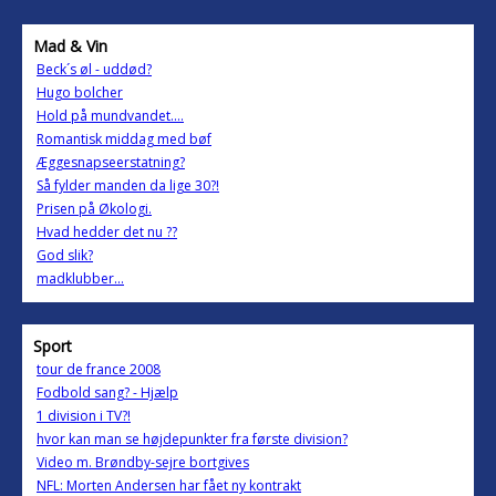
Mad & Vin
Beck´s øl - uddød?
Hugo bolcher
Hold på mundvandet....
Romantisk middag med bøf
Æggesnapseerstatning?
Så fylder manden da lige 30?!
Prisen på Økologi.
Hvad hedder det nu ??
God slik?
madklubber...
Sport
tour de france 2008
Fodbold sang? - Hjælp
1 division i TV?!
hvor kan man se højdepunkter fra første division?
Video m. Brøndby-sejre bortgives
NFL: Morten Andersen har fået ny kontrakt