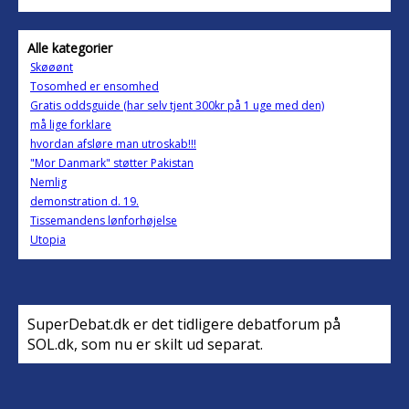
Alle kategorier
Skøøønt
Tosomhed er ensomhed
Gratis oddsguide (har selv tjent 300kr på 1 uge med den)
må lige forklare
hvordan afsløre man utroskab!!!
"Mor Danmark" støtter Pakistan
Nemlig
demonstration d. 19.
Tissemandens lønforhøjelse
Utopia
SuperDebat.dk er det tidligere debatforum på
SOL.dk, som nu er skilt ud separat.