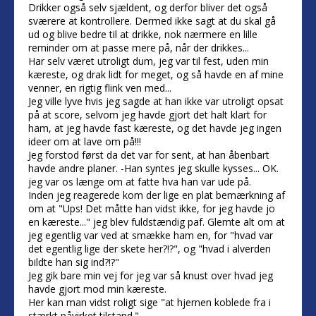
Drikker også selv sjældent, og derfor bliver det også
sværere at kontrollere. Dermed ikke sagt at du skal gå
ud og blive bedre til at drikke, nok nærmere en lille
reminder om at passe mere på, når der drikkes...
Har selv været utroligt dum, jeg var til fest, uden min
kæreste, og drak lidt for meget, og så havde en af mine
venner, en rigtig flink ven med...
Jeg ville lyve hvis jeg sagde at han ikke var utroligt opsat
på at score, selvom jeg havde gjort det halt klart for
ham, at jeg havde fast kæreste, og det havde jeg ingen
ideer om at lave om på!!!
Jeg forstod først da det var for sent, at han åbenbart
havde andre planer. -Han syntes jeg skulle kysses... OK.
jeg var os længe om at fatte hva han var ude på.
Inden jeg reagerede kom der lige en plat bemærkning af
om at "Ups! Det måtte han vidst ikke, for jeg havde jo
en kæreste..." jeg blev fuldstændig paf. Glemte alt om at
jeg egentlig var ved at smække ham en, for "hvad var
det egentlig lige der skete her?!?", og "hvad i alverden
bildte han sig ind?!?"
Jeg gik bare min vej for jeg var så knust over hvad jeg
havde gjort mod min kæreste.
Her kan man vidst roligt sige "at hjernen koblede fra i
stærkt påvirket tilstand."