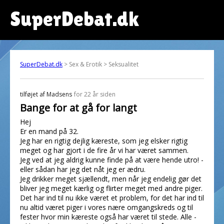
SuperDebat.dk
SuperDebat.dk
> Sex & Erotik > Seksualitet
tilføjet af
Madsens
for 22 år siden
Bange for at gå for langt
Hej
Er en mand på 32.
Jeg har en rigtig dejlig kæreste, som jeg elsker rigtig
meget og har gjort i de fire år vi har været sammen.
Jeg ved at jeg aldrig kunne finde på at være hende utro! -
eller sådan har jeg det nåt jeg er ædru.
Jeg drikker meget sjællendt, men når jeg endelig gør det
bliver jeg meget kærlig og flirter meget med andre piger.
Det har ind til nu ikke været et problem, for det har ind til
nu altid været piger i vores nære omgangskreds og til
fester hvor min kæreste også har været til stede. Alle -