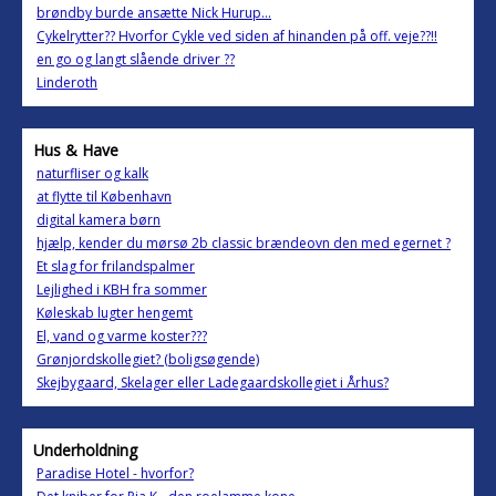
brøndby burde ansætte Nick Hurup...
Cykelrytter?? Hvorfor Cykle ved siden af hinanden på off. veje??!!
en go og langt slående driver ??
Linderoth
Hus & Have
naturfliser og kalk
at flytte til København
digital kamera børn
hjælp, kender du mørsø 2b classic brændeovn den med egernet ?
Et slag for frilandspalmer
Lejlighed i KBH fra sommer
Køleskab lugter hengemt
El, vand og varme koster???
Grønjordskollegiet? (boligsøgende)
Skejbygaard, Skelager eller Ladegaardskollegiet i Århus?
Underholdning
Paradise Hotel - hvorfor?