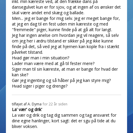
inkl. min kæreste ved, at den frække dans på
dansegulvet kun er for sjov, og at ingen af os ønsker det
skal være andet end skæg og ballade.
Men... jeg er bange for mig selv. Jeg er meget bange for,
at jeg en dag til en fest uden min kæreste og med
"fremmede" piger, kunne finde på at gå alt for langt.
Jeg har ingen anelse om hvordan jeg vil reagere, så selv
om jeg her i ædru tilstand er sikker på jeg ikke kunne
finde på det, så ved jeg at hjernen kan kople fra i stærkt
påvirket tilstand.
Hvad gør man i min situation?
Lader man være med at gå til fester mere?
Siger man til sin kæreste, at man er bange for hvad der
kan ske?
Gør jeg ingenting og så håber på jeg kan styre mig?
Hvad siger i piger og drenge?
tilføjet af
A. Dyma
for 22 år siden
La' vær' og drik'
La vær og drik og tag dig sammen og tag ansvaret for
dine egne hanlinger, kort sagt: det er sgu på tide at du
bliver voksen.