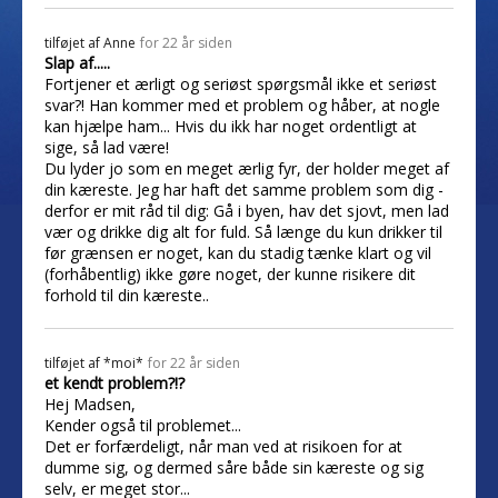
tilføjet af
Anne
for 22 år siden
Slap af.....
Fortjener et ærligt og seriøst spørgsmål ikke et seriøst
svar?! Han kommer med et problem og håber, at nogle
kan hjælpe ham... Hvis du ikk har noget ordentligt at
sige, så lad være!
Du lyder jo som en meget ærlig fyr, der holder meget af
din kæreste. Jeg har haft det samme problem som dig -
derfor er mit råd til dig: Gå i byen, hav det sjovt, men lad
vær og drikke dig alt for fuld. Så længe du kun drikker til
før grænsen er noget, kan du stadig tænke klart og vil
(forhåbentlig) ikke gøre noget, der kunne risikere dit
forhold til din kæreste..
tilføjet af
*moi*
for 22 år siden
et kendt problem?!?
Hej Madsen,
Kender også til problemet...
Det er forfærdeligt, når man ved at risikoen for at
dumme sig, og dermed såre både sin kæreste og sig
selv, er meget stor...