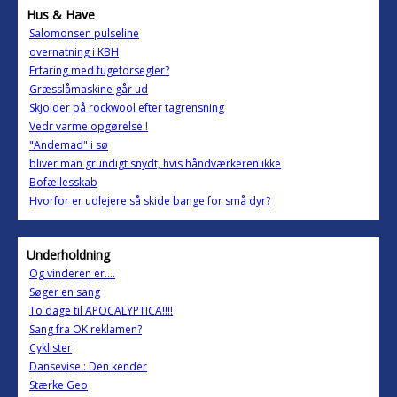
Hus & Have
Salomonsen pulseline
overnatning i KBH
Erfaring med fugeforsegler?
Græsslåmaskine går ud
Skjolder på rockwool efter tagrensning
Vedr varme opgørelse !
"Andemad" i sø
bliver man grundigt snydt, hvis håndværkeren ikke
Bofællesskab
Hvorfor er udlejere så skide bange for små dyr?
Underholdning
Og vinderen er....
Søger en sang
To dage til APOCALYPTICA!!!!
Sang fra OK reklamen?
Cyklister
Dansevise : Den kender
Stærke Geo