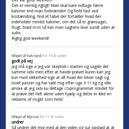
Det er nemlig rigtigt! Man skal bare indtage færre
kalorier end man forbrænder! Og hold fast ved
kostændring, find et tabel der fortæller hvad der
indeholder mindst kalorier, om det så er grønsager,
frugt, brød m.m så kan man sagtens leve sundt uden at
sulte.
Rigtig god weekend!
tilføjet af
halv tynd
for 19 år siden
godt på vej
jeg må sige a jeg var skeptisk i starten og sagde det
samme selv men efter at havde prøvet kuren kan jeg
kun med sikkerhed sige at alt hvad der bliver sagt og
lovet passer og har tabt mig efter uge 3 11 kg og ville
ønske at jeg selv ku deltage i tvprogrammet istedet for
at prøve det helt alene uden hjælp og dette er ikke en
reklame af noget som helst
tilføjet af
Myrose
for 17 år siden
undrer
Så undrer det mig med al den viden og sur opstød at at