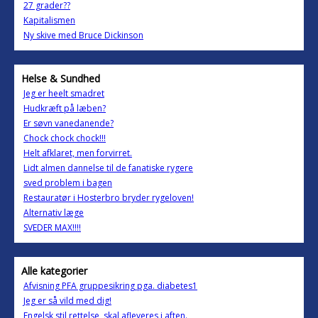
27 grader??
Kapitalismen
Ny skive med Bruce Dickinson
Helse & Sundhed
Jeg er heelt smadret
Hudkræft på læben?
Er søvn vanedanende?
Chock chock chock!!!
Helt afklaret, men forvirret.
Lidt almen dannelse til de fanatiske rygere
sved problem i bagen
Restauratør i Hosterbro bryder rygeloven!
Alternativ læge
SVEDER MAX!!!!
Alle kategorier
Afvisning PFA gruppesikring pga. diabetes1
Jeg er så vild med dig!
Engelsk stil rettelse, skal afleveres i aften.