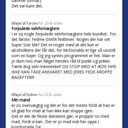
samme formäl:)
Det var bare det..
tilføjet af
Tarzen
for 20 år siden
Forpulede selvfornægtere
I er sq nogle forpulede selvfornægtere hele bundtet.. For
det første: Fedme GIVER fedtlever. Nogen der har set
Super Size Me? Det er noget vrøvl at det kun er
alcoholikere der får det, for McDonalds er lige så usundt
som en bajer. Og jeg syntes programmet er fint. Man er
jo dum hvis man følger hendes råd til punkt og prikke.
Tænk dog selv mennesker! OG STOP MED AT ÆDE HVIS
IKKE KAN TAGE ANSVARET MED JERES FEDE KROPPE
BAGEFTER!!!
tilføjet af
fedme
for 20 år siden
Min mand
er os overvægtig og det er for det meste fordi at han er
så glad for mad at han ikke kan stoppe igen..
Det er det de fleste danskere gør, vi propper os med
mad, fordi vi kan.. Der er jo mad nok her oppe i
komfortable DK..