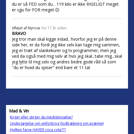
du er så FED som du... 119 kilo er ikke RIGELIGT meget
er sgu for FOR meget.😕
tilføjet af
Myrose
for 17 år siden
BRAVO
Jeg tror man skal kigge indad.. hvorfor jeg er på denne
side her, er da fordi jeg ikke selv kan tage mig sammen,
jeg er træt af slankekurer og tv programmer, men jeg
ved da også med mig selv at hvis jeg skal...tabe mig...skal
jeg lytte til mig selv og andres bedre gode råd så som
"du er hvad du spiser" end bare et 11 tal.
Mad & Vin
Koger eller steger du medisterpølse?
Undersøgelse om vinforbrug (lodtrækning om præmie)
Hvilken farve HAVDE coca cola???