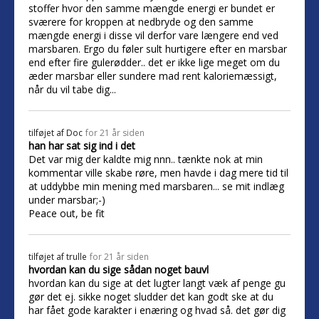
stoffer hvor den samme mængde energi er bundet er
sværere for kroppen at nedbryde og den samme
mængde energi i disse vil derfor vare længere end ved
marsbaren. Ergo du føler sult hurtigere efter en marsbar
end efter fire gulerødder.. det er ikke lige meget om du
æder marsbar eller sundere mad rent kaloriemæssigt,
når du vil tabe dig...
tilføjet af
Doc
for 21 år siden
han har sat sig ind i det
Det var mig der kaldte mig nnn.. tænkte nok at min
kommentar ville skabe røre, men havde i dag mere tid til
at uddybbe min mening med marsbaren... se mit indlæg
under marsbar;-)
Peace out, be fit
tilføjet af
trulle
for 21 år siden
hvordan kan du sige sådan noget bauvl
hvordan kan du sige at det lugter langt væk af penge gu
gør det ej. sikke noget sludder det kan godt ske at du
har fået gode karakter i enæring og hvad så. det gør dig