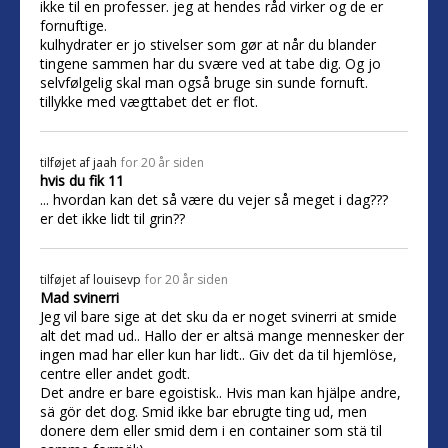
ikke til en professer. jeg at hendes råd virker og de er
fornuftige.
kulhydrater er jo stivelser som gør at når du blander
tingene sammen har du svære ved at tabe dig. Og jo
selvfølgelig skal man også bruge sin sunde fornuft.
tillykke med vægttabet det er flot.
tilføjet af
jaah
for 20 år siden
hvis du fik 11
... hvordan kan det så være du vejer så meget i dag???
er det ikke lidt til grin??
tilføjet af
louisevp
for 20 år siden
Mad svinerri
Jeg vil bare sige at det sku da er noget svinerri at smide
alt det mad ud.. Hallo der er altsä mange mennesker der
ingen mad har eller kun har lidt.. Giv det da til hjemlöse,
centre eller andet godt.
Det andre er bare egoistisk.. Hvis man kan hjälpe andre,
sä gör det dog. Smid ikke bar ebrugte ting ud, men
donere dem eller smid dem i en container som stä til