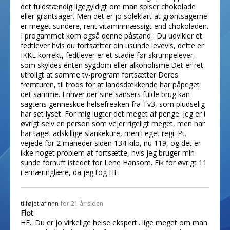
det fuldstændig ligegyldigt om man spiser chokolade
eller grøntsager. Men det er jo soleklart at grøntsagerne
er meget sundere, rent vitaminmæssigt end chokoladen.
I progammet kom også denne påstand : Du udvikler et
fedtlever hvis du fortsætter din usunde levevis, dette er
IKKE korrekt, fedtlever er et stadie før skrumpelever,
som skyldes enten sygdom eller alkoholisme.Det er ret
utroligt at samme tv-program fortsætter Deres
fremturen, til trods for at landsdækkende har påpeget
det samme. Enhver der sine sansers fulde brug kan
sagtens genneskue helsefreaken fra Tv3, som pludselig
har set lyset. For mig lugter det meget af penge. Jeg er i
øvrigt selv en person som vejer rigeligt meget, men har
har taget adskillige slankekure, men i eget regi. Pt.
vejede for 2 måneder siden 134 kilo, nu 119, og det er
ikke noget problem at fortsætte, hvis jeg bruger min
sunde fornuft istedet for Lene Hansom. Fik for øvrigt 11
i ernæringlære, da jeg tog HF.
tilføjet af
nnn
for 21 år siden
Flot
HF.. Du er jo virkelige helse ekspert.. lige meget om man