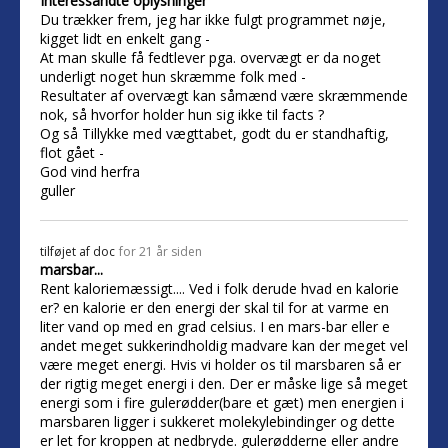
Interessandte oplysninger
Du trækker frem, jeg har ikke fulgt programmet nøje,
kigget lidt en enkelt gang -
At man skulle få fedtlever pga. overvægt er da noget
underligt noget hun skræmme folk med -
Resultater af overvægt kan såmænd være skræmmende
nok, så hvorfor holder hun sig ikke til facts ?
Og så Tillykke med vægttabet, godt du er standhaftig,
flot gået -
God vind herfra
guller
tilføjet af
doc
for 21 år siden
marsbar...
Rent kaloriemæssigt.... Ved i folk derude hvad en kalorie
er? en kalorie er den energi der skal til for at varme en
liter vand op med en grad celsius. I en mars-bar eller e
andet meget sukkerindholdig madvare kan der meget vel
være meget energi. Hvis vi holder os til marsbaren så er
der rigtig meget energi i den. Der er måske lige så meget
energi som i fire gulerødder(bare et gæt) men energien i
marsbaren ligger i sukkeret molekylebindinger og dette
er let for kroppen at nedbryde. gulerødderne eller andre