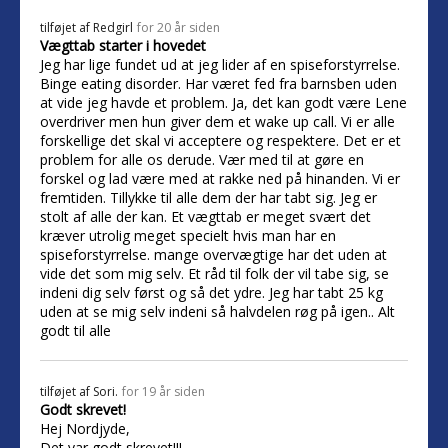
tilføjet af
Redgirl
for 20 år siden
Vægttab starter i hovedet
Jeg har lige fundet ud at jeg lider af en spiseforstyrrelse.
Binge eating disorder. Har været fed fra barnsben uden
at vide jeg havde et problem. Ja, det kan godt være Lene
overdriver men hun giver dem et wake up call. Vi er alle
forskellige det skal vi acceptere og respektere. Det er et
problem for alle os derude. Vær med til at gøre en
forskel og lad være med at rakke ned på hinanden. Vi er
fremtiden. Tillykke til alle dem der har tabt sig. Jeg er
stolt af alle der kan. Et vægttab er meget svært det
kræver utrolig meget specielt hvis man har en
spiseforstyrrelse. mange overvægtige har det uden at
vide det som mig selv. Et råd til folk der vil tabe sig, se
indeni dig selv først og så det ydre. Jeg har tabt 25 kg
uden at se mig selv indeni så halvdelen røg på igen.. Alt
godt til alle
tilføjet af
Sori.
for 19 år siden
Godt skrevet!
Hej Nordjyde,
Det var godt skrevet!!!