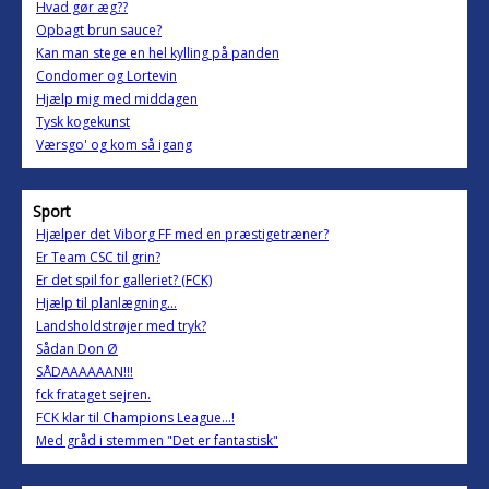
Hvad gør æg??
Opbagt brun sauce?
Kan man stege en hel kylling på panden
Condomer og Lortevin
Hjælp mig med middagen
Tysk kogekunst
Værsgo' og kom så igang
Sport
Hjælper det Viborg FF med en præstigetræner?
Er Team CSC til grin?
Er det spil for galleriet? (FCK)
Hjælp til planlægning...
Landsholdstrøjer med tryk?
Sådan Don Ø
SÅDAAAAAAN!!!
fck frataget sejren.
FCK klar til Champions League...!
Med gråd i stemmen "Det er fantastisk"