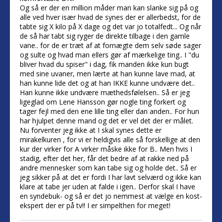
Og så er der en million måder man kan slanke sig på og
alle ved hver især hvad de synes der er allerbedst, for de
tabte sig X kilo på X dage og det var jo totalfedt... Og når
de så har tabt sig ryger de direkte tilbage i den gamle
vane.. for de er træt af at fornægte dem selv søde sager
og sulte og hvad man ellers gør af mærkelige ting.. I "du
bliver hvad du spiser" i dag, fik manden ikke kun bugt
med sine uvaner, men lærte at han kunne lave mad, at
han kunne lide det og at han IKKE kunne undvære det..
Han kunne ikke undvære mæthedsfølelsen.. Så er jeg
ligeglad om Lene Hansson gør nogle ting forkert og
tager fejl med den ene lille ting eller dan anden.. For hun
har hjulpet denne mand og det er vel det der er målet.
Nu forventer jeg ikke at I skal synes dette er
mirakelkuren , for vi er heldigvis alle så forskellige at den
kur der virker for A virker måske ikke for B.. Men hvis I
stadig, efter det her, får det bedre af at rakke ned på
andre mennesker som kan tabe sig og holde det.. Så er
jeg sikker på at det er fordi I har lavt selværd og ikke kan
klare at tabe jer uden at falde i igen.. Derfor skal I have
en syndebuk- og så er det jo nemmest at vælge en kost-
ekspert der er på tv!! I er simpelthen for meget!