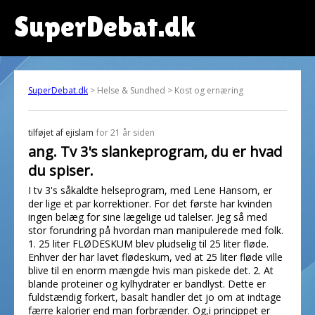
SuperDebat.dk
SuperDebat.dk
> Helse & Sundhed > Kost og ernæring
tilføjet af
ejislam
for 21 år siden
ang. Tv 3's slankeprogram, du er hvad
du spiser.
I tv 3's såkaldte helseprogram, med Lene Hansom, er
der lige et par korrektioner. For det første har kvinden
ingen belæg for sine lægelige ud talelser. Jeg så med
stor forundring på hvordan man manipulerede med folk.
1. 25 liter FLØDESKUM blev pludselig til 25 liter fløde.
Enhver der har lavet flødeskum, ved at 25 liter fløde ville
blive til en enorm mængde hvis man piskede det. 2. At
blande proteiner og kylhydrater er bandlyst. Dette er
fuldstændig forkert, basalt handler det jo om at indtage
færre kalorier end man forbrænder. Og,i princippet er