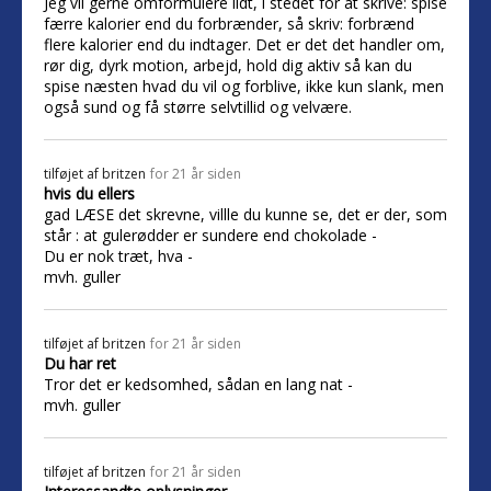
Jeg vil gerne omformulere lidt, i stedet for at skrive: spise
færre kalorier end du forbrænder, så skriv: forbrænd
flere kalorier end du indtager. Det er det det handler om,
rør dig, dyrk motion, arbejd, hold dig aktiv så kan du
spise næsten hvad du vil og forblive, ikke kun slank, men
også sund og få større selvtillid og velvære.
tilføjet af
britzen
for 21 år siden
hvis du ellers
gad LÆSE det skrevne, villle du kunne se, det er der, som
står : at gulerødder er sundere end chokolade -
Du er nok træt, hva -
mvh. guller
tilføjet af
britzen
for 21 år siden
Du har ret
Tror det er kedsomhed, sådan en lang nat -
mvh. guller
tilføjet af
britzen
for 21 år siden