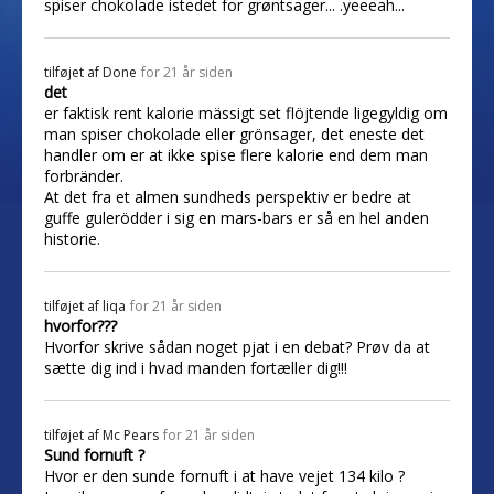
spiser chokolade istedet for grøntsager... .yeeeah...
tilføjet af
Done
for 21 år siden
det
er faktisk rent kalorie mässigt set flöjtende ligegyldig om
man spiser chokolade eller grönsager, det eneste det
handler om er at ikke spise flere kalorie end dem man
forbränder.
At det fra et almen sundheds perspektiv er bedre at
guffe gulerödder i sig en mars-bars er så en hel anden
historie.
tilføjet af
liqa
for 21 år siden
hvorfor???
Hvorfor skrive sådan noget pjat i en debat? Prøv da at
sætte dig ind i hvad manden fortæller dig!!!
tilføjet af
Mc Pears
for 21 år siden
Sund fornuft ?
Hvor er den sunde fornuft i at have vejet 134 kilo ?