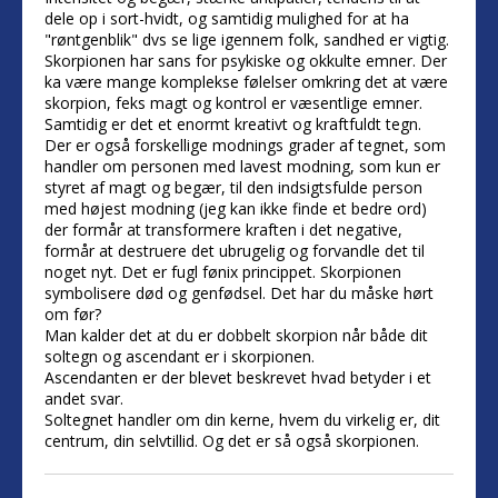
dele op i sort-hvidt, og samtidig mulighed for at ha
"røntgenblik" dvs se lige igennem folk, sandhed er vigtig.
Skorpionen har sans for psykiske og okkulte emner. Der
ka være mange komplekse følelser omkring det at være
skorpion, feks magt og kontrol er væsentlige emner.
Samtidig er det et enormt kreativt og kraftfuldt tegn.
Der er også forskellige modnings grader af tegnet, som
handler om personen med lavest modning, som kun er
styret af magt og begær, til den indsigtsfulde person
med højest modning (jeg kan ikke finde et bedre ord)
der formår at transformere kraften i det negative,
formår at destruere det ubrugelig og forvandle det til
noget nyt. Det er fugl fønix princippet. Skorpionen
symbolisere død og genfødsel. Det har du måske hørt
om før?
Man kalder det at du er dobbelt skorpion når både dit
soltegn og ascendant er i skorpionen.
Ascendanten er der blevet beskrevet hvad betyder i et
andet svar.
Soltegnet handler om din kerne, hvem du virkelig er, dit
centrum, din selvtillid. Og det er så også skorpionen.