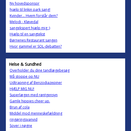
Ny hovedsponsor
hjælp til linkin park sang!
Kvinder... Hvem forstår dem?
Melodi - Kløvedal
sangekspert hjælp mig :)
Hjælp til en sangtekst
Børnenes Restaurant sangen
Hvor gammel er SOL-debatten?
Helse & Sundhed
Overholder du dine tandlægebesøg
Må stoppe op NU
Udtrapning af Benzodiazepiner
HJÆLP MIG NU!
Superlægen med røntgensyn
Gamle hippies cheer up.
Brun af cola
Middel mod menneskefældning
ringøringsvanvid
Sover i nøgne