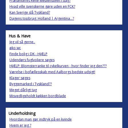
Præsenteres René Meulensteen i dag?
Hvad ville svenskerne gøre uden en FCK?
Kan Sverige slå Tyskland?
Dagens topbrag: Holland | Argentina…?
Hus & Have
Jeg vil så gerne..
øko wc
Finde bolig i DK - HJÆLP
Udendørs fuglvoliere søges
HJÆLP: Blomsterranke til cykelkurven - hvor finder jeg den???
Værelse i bofællesskab med Aalborgs bedste udsigt!
Klager søges
Byggemarked i Tyskland??
Meget dårligt tag
Misvedligeholdt køkken bordblade
Underholdning
Hvordan man gør indtryk på en kvinde
Hvem er jeg ?