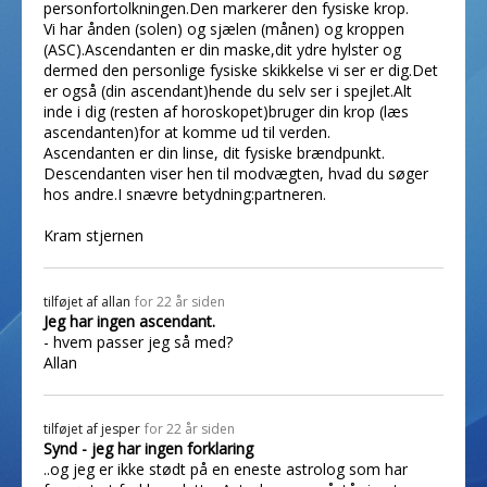
personfortolkningen.Den markerer den fysiske krop.
Vi har ånden (solen) og sjælen (månen) og kroppen
(ASC).Ascendanten er din maske,dit ydre hylster og
dermed den personlige fysiske skikkelse vi ser er dig.Det
er også (din ascendant)hende du selv ser i spejlet.Alt
inde i dig (resten af horoskopet)bruger din krop (læs
ascendanten)for at komme ud til verden.
Ascendanten er din linse, dit fysiske brændpunkt.
Descendanten viser hen til modvægten, hvad du søger
hos andre.I snævre betydning:partneren.
Kram stjernen
tilføjet af
allan
for 22 år siden
Jeg har ingen ascendant.
- hvem passer jeg så med?
Allan
tilføjet af
jesper
for 22 år siden
Synd - jeg har ingen forklaring
..og jeg er ikke stødt på en eneste astrolog som har