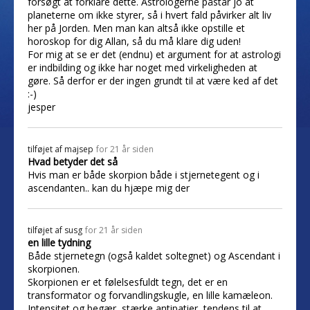
forsøgt at forklare dette. Astrologerne påstår jo at
planeterne om ikke styrer, så i hvert fald påvirker alt liv
her på Jorden. Men man kan altså ikke opstille et
horoskop for dig Allan, så du må klare dig uden!
For mig at se er det (endnu) et argument for at astrologi
er indbilding og ikke har noget med virkeligheden at
gøre. Så derfor er der ingen grundt til at være ked af det
:-)
jesper
tilføjet af
majsep
for 21 år siden
Hvad betyder det så
Hvis man er både skorpion både i stjernetegent og i
ascendanten.. kan du hjæpe mig der
tilføjet af
susg
for 21 år siden
en lille tydning
Både stjernetegn (også kaldet soltegnet) og Ascendant i
skorpionen.
Skorpionen er et følelsesfuldt tegn, det er en
transformator og forvandlingskugle, en lille kamæleon.
Intensitet og begær, stærke antipatier, tendens til at