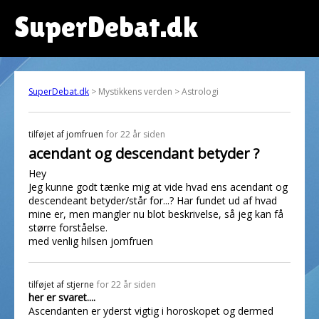
SuperDebat.dk
SuperDebat.dk
> Mystikkens verden > Astrologi
tilføjet af
jomfruen
for 22 år siden
acendant og descendant betyder ?
Hey
Jeg kunne godt tænke mig at vide hvad ens acendant og
descendeant betyder/står for...? Har fundet ud af hvad
mine er, men mangler nu blot beskrivelse, så jeg kan få
større forståelse.
med venlig hilsen jomfruen
tilføjet af
stjerne
for 22 år siden
her er svaret....
Ascendanten er yderst vigtig i horoskopet og dermed