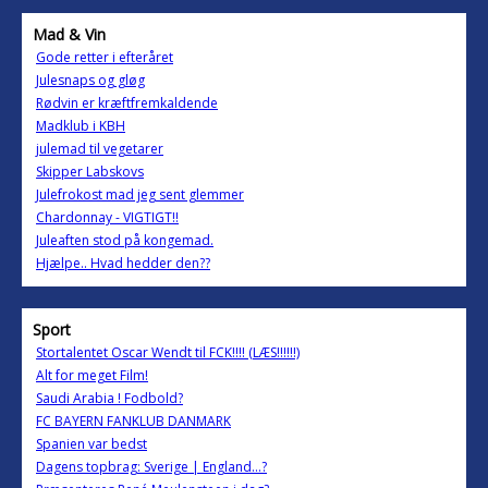
Mad & Vin
Gode retter i efteråret
Julesnaps og gløg
Rødvin er kræftfremkaldende
Madklub i KBH
julemad til vegetarer
Skipper Labskovs
Julefrokost mad jeg sent glemmer
Chardonnay - VIGTIGT!!
Juleaften stod på kongemad.
Hjælpe.. Hvad hedder den??
Sport
Stortalentet Oscar Wendt til FCK!!!! (LÆS!!!!!!)
Alt for meget Film!
Saudi Arabia ! Fodbold?
FC BAYERN FANKLUB DANMARK
Spanien var bedst
Dagens topbrag: Sverige | England…?