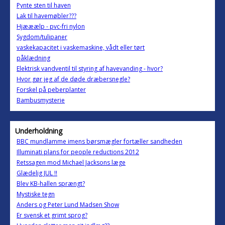
Pynte sten til haven
Lak til havemøbler???
Hjææælp - pvc-fri nylon
Sygdom/tulipaner
vaskekapacitet i vaskemaskine, vådt eller tørt
påklædning
Elektrisk vandventil til styring af havevanding - hvor?
Hvor gør jeg af de døde dræbersnegle?
Forskel på peberplanter
Bambusmysterie
Underholdning
BBC mundlamme imens børsmægler fortæller sandheden
Illuminati plans for people reductions 2012
Retssagen mod Michael Jacksons læge
Glædelig JUL !!
Blev KB-hallen sprængt?
Mystiske tegn
Anders og Peter Lund Madsen Show
Er svensk et grimt sprog?