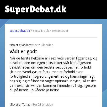
SuperDebat.dk
SuperDebat.dk
> Sex & Erotik > Sexfantasier
tilføjet af
afklaret
for 23 år siden
vådt er godt
Når de første hektiske år i sexlivets verden ligger bag, og
bevidstheden om egen seksualitet står klart, ligesom
bevidstheden om den bedste sex udøves i et forhold
(ikke nødvendigvis et fast), men et forhold hvor
fortrolighed er nøgleord, generthed og hæmninger lagt
bag sig, og målbevidst søger optimalt udbytte, så er det
da frækt hvis kvinden kommer i munden på dig, ligesom
du på hende, jo vådere jo bedre
tilføjet af
Tungen
for 23 år siden