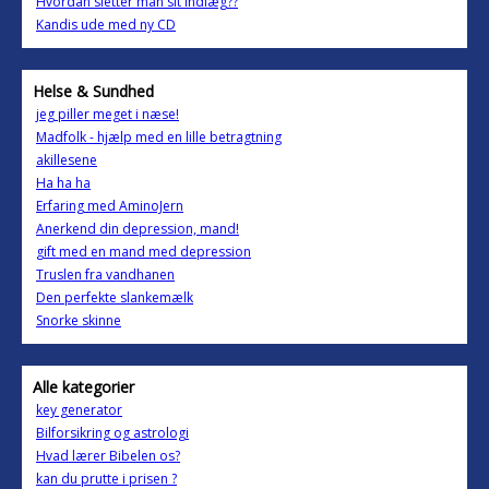
Hvordan sletter man sit indlæg??
Kandis ude med ny CD
Helse & Sundhed
jeg piller meget i næse!
Madfolk - hjælp med en lille betragtning
akillesene
Ha ha ha
Erfaring med AminoJern
Anerkend din depression, mand!
gift med en mand med depression
Truslen fra vandhanen
Den perfekte slankemælk
Snorke skinne
Alle kategorier
key generator
Bilforsikring og astrologi
Hvad lærer Bibelen os?
kan du prutte i prisen ?