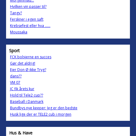
Morgenmad...
Hvilken vin passer til?
Tangy?
Ferskner i egen saft
Krebsefest eller hva ......
Moussaka
Sport
FCK bolsjerne en succes
Gør det aldrig!
Ejer Don Ø ikke Tryg?
dans??
VM 07
JC fik årets kur
Hold til Tele2 cup??
Baseball i Danmark
Bundbys nye keeper: Jeg er den bedste
Husk lige der er TELE2 cub i morgen
Hus & Have