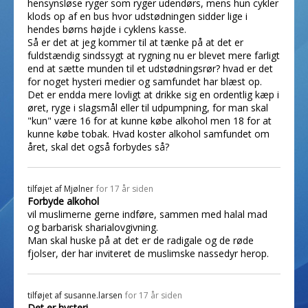
hensynsløse ryger som ryger udendørs, mens hun cykler
klods op af en bus hvor udstødningen sidder lige i
hendes børns højde i cyklens kasse.
Så er det at jeg kommer til at tænke på at det er
fuldstændig sindssygt at rygning nu er blevet mere farligt
end at sætte munden til et udstødningsrør? hvad er det
for noget hysteri medier og samfundet har blæst op.
Det er endda mere lovligt at drikke sig en ordentlig kæp i
øret, ryge i slagsmål eller til udpumpning, for man skal
"kun" være 16 for at kunne købe alkohol men 18 for at
kunne købe tobak. Hvad koster alkohol samfundet om
året, skal det også forbydes så?
tilføjet af
Mjølner
for 17 år siden
Forbyde alkohol
vil muslimerne gerne indføre, sammen med halal mad
og barbarisk sharialovgivning.
Man skal huske på at det er de radigale og de røde
fjolser, der har inviteret de muslimske nassedyr herop.
tilføjet af
susanne.larsen
for 17 år siden
Det er hysteri