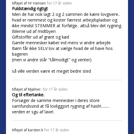
tilføjet af
Hr Hansen
for 17 år siden
Fuldstændig rigtigt
Men de har nok lagt 2 og 2 sammen de kære lovgivere..
hvad er nemmest og koster færrest arbejdspladser og
ikke mindst STEMMER at forfølge.. altså blev det rygning.
Bilerne ud af midtbyen
Giftstoffer ud af grønt og kød
Gamle mennesker køber ind mens vi andre arbejde
Børn får ikke SELV lov at vælge hvad de vil have hos
bageren
(men vi andre står "tålmodigt" og venter)
så ville verden være et meget bedre sted
tilføjet af
Mjølner.
for 17 år siden
Og til eftertanke.
Forsøger de samme mennesker i deres store
samfundssind at få lovliggjort rygning af hash!.........
verden er sgu af lave!.
tilføjet af
karsten k
for 17 år siden