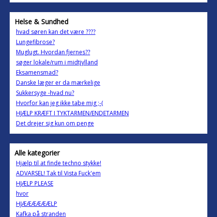
Helse & Sundhed
hvad søren kan det være ????
Lungefibrose?
Muglugt. Hvordan fjernes??
søger lokale/rum i midtjylland
Eksamensmad?
Danske læger er da mærkelige
Sukkersyge -hvad nu?
Hvorfor kan jeg ikke tabe mig ;-(
HJÆLP KRÆFT I TYKTARMEN/ENDETARMEN
Det drejer sig kun om penge
Alle kategorier
Hjælp til at finde techno stykke!
ADVARSEL! Tak til Vista Fuck'em
HJÆLP PLEASE
hvor
HJÆÆÆÆÆÆLP
Kafka på stranden