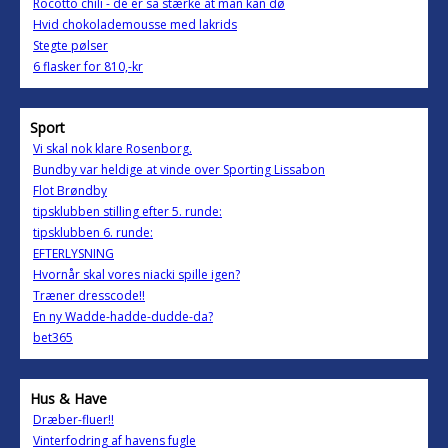
Rocotto chili - de er så stærke at man kan dø
Hvid chokolademousse med lakrids
Stegte pølser
6 flasker for 810,-kr
Sport
Vi skal nok klare Rosenborg.
Bundby var heldige at vinde over Sporting Lissabon
Flot Brøndby
tipsklubben stilling efter 5. runde:
tipsklubben 6. runde:
EFTERLYSNING
Hvornår skal vores niacki spille igen?
Træner dresscode!!
En ny Wadde-hadde-dudde-da?
bet365
Hus & Have
Dræber-fluer!!
Vinterfodring af havens fugle