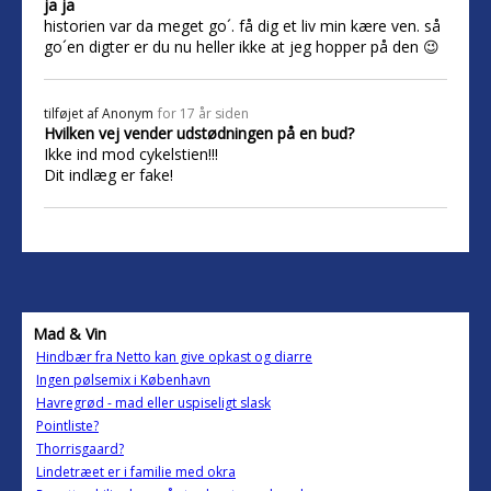
ja ja
historien var da meget go´. få dig et liv min kære ven. så
go´en digter er du nu heller ikke at jeg hopper på den 😉
tilføjet af
Anonym
for 17 år siden
Hvilken vej vender udstødningen på en bud?
Ikke ind mod cykelstien!!!
Dit indlæg er fake!
Mad & Vin
Hindbær fra Netto kan give opkast og diarre
Ingen pølsemix i København
Havregrød - mad eller uspiseligt slask
Pointliste?
Thorrisgaard?
Lindetræet er i familie med okra