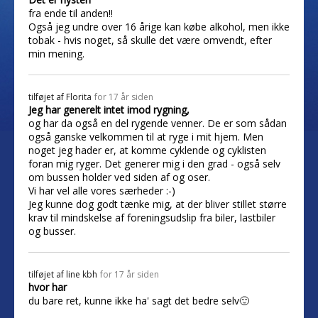
fra ende til anden!!
Også jeg undre over 16 årige kan købe alkohol, men ikke
tobak - hvis noget, så skulle det være omvendt, efter
min mening.
tilføjet af
Florita
for 17 år siden
Jeg har generelt intet imod rygning,
og har da også en del rygende venner. De er som sådan
også ganske velkommen til at ryge i mit hjem. Men
noget jeg hader er, at komme cyklende og cyklisten
foran mig ryger. Det generer mig i den grad - også selv
om bussen holder ved siden af og oser.
Vi har vel alle vores særheder :-)
Jeg kunne dog godt tænke mig, at der bliver stillet større
krav til mindskelse af foreningsudslip fra biler, lastbiler
og busser.
tilføjet af
line kbh
for 17 år siden
hvor har
du bare ret, kunne ikke ha' sagt det bedre selv🙂