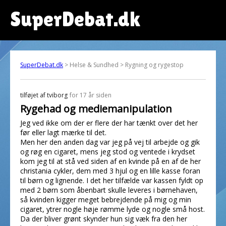
SuperDebat.dk
SuperDebat.dk
> Helse & Sundhed > Rygning og rygestop
tilføjet af
tviborg
for 17 år siden
Rygehad og mediemanipulation
Jeg ved ikke om der er flere der har tænkt over det her
før eller lagt mærke til det.
Men her den anden dag var jeg på vej til arbejde og gik
og røg en cigaret, mens jeg stod og ventede i krydset
kom jeg til at stå ved siden af en kvinde på en af de her
christania cykler, dem med 3 hjul og en lille kasse foran
til børn og lignende. I det her tilfælde var kassen fyldt op
med 2 børn som åbenbart skulle leveres i børnehaven,
så kvinden kigger meget bebrejdende på mig og min
cigaret, ytrer nogle høje rømme lyde og nogle små host.
Da der bliver grønt skynder hun sig væk fra den her