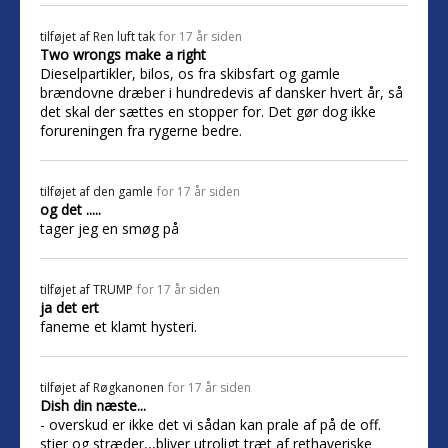
tilføjet af
Ren luft tak
for 17 år siden
Two wrongs make a right
Dieselpartikler, bilos, os fra skibsfart og gamle
brændovne dræber i hundredevis af dansker hvert år, så
det skal der sættes en stopper for. Det gør dog ikke
forureningen fra rygerne bedre.
tilføjet af
den gamle
for 17 år siden
og det .....
tager jeg en smøg på
tilføjet af
TRUMP
for 17 år siden
ja det ert
faneme et klamt hysteri.
tilføjet af
Røgkanonen
for 17 år siden
Dish din næste...
- overskud er ikke det vi sådan kan prale af på de off.
stier og stræder,,,bliver utroligt træt af rethaveriske