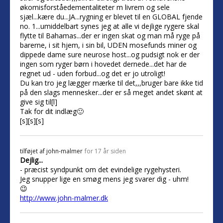
økomisforståedementaliteter m livrem og sele
sjæl...kære du...JA...rygning er blevet til en GLOBAL fjende
no. 1...umiddelbart synes jeg at alle vi dejlige rygere skal
flytte til Bahamas...der er ingen skat og man må ryge på
barerne, i sit hjem, i sin bil, UDEN mosefunds miner og
dippede dame sure neurose host...og pudsigt nok er der
ingen som ryger børn i hovedet dernede...det har de
regnet ud - uden forbud...og det er jo utroligt!
Du kan tro jeg lægger mærke til det,,,bruger bare ikke tid
på den slags mennesker...der er så meget andet skønt at
give sig til[l]
Tak for dit indlæg🙂
[s][s][s]
tilføjet af
john-malmer
for 17 år siden
Dejlig...
- præcist syndpunkt om det evindelige rygehysteri.
Jeg snupper lige en smøg mens jeg svarer dig - uhm!
😉
http://www.john-malmer.dk