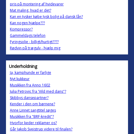
pris på montering af hvidevarer
Mat maling, hvad er det?
Kan en tysker købe tysk bolig på dansk lån?
Kan nogen hjælpe???
Kompressor?
Gammeldags telefon
Fyringsolie - billigt/hurtigt????
Rødvin på trægulv - hjælp mig
Underholdning
Ja, kamphunde er farlige
Nyt kukkeur
Musikken fra Anno 1602
Julia Petrovic fra 'Vild med dans"?
Skibbys dansepartner?
Kender i den om børnene?
Anne Linnet sangtitel søges
Musikken fra "BRF-kredit"?
Hvorfor keder reklamer os?
Går Jakob Sveistrup videre til finalen?