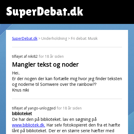
SuperDebat.dk
SuperDebat.dk
> Underholdning > Fri debat: Musik
tilføjet af
niki82
for 18 år siden
Mangler tekst og noder
Hei..
Er der nogen der kan fortælle mig hvor jeg finder teksten
og noderne til Somwere over the rainbow??
Knus niki
tilføjet af
yango-unlogged
for 18 år siden
biblioteket
De har den på biblioteket. lav en søgning på
www.bibliotek.dk.
Har selv fotokopieret den fra et hæfte
lånt på biblioteket. Der er en større serie hæfter med