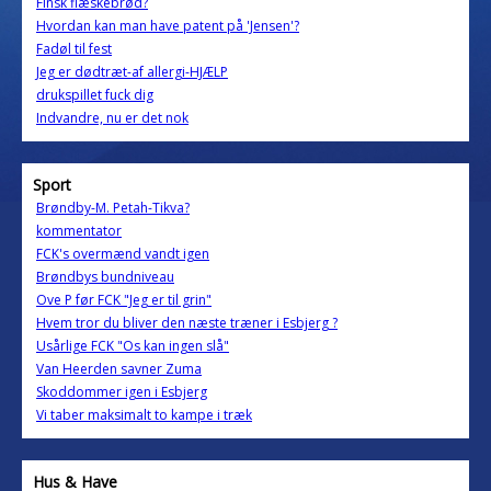
Finsk flæskebrød?
Hvordan kan man have patent på 'Jensen'?
Fadøl til fest
Jeg er dødtræt-af allergi-HJÆLP
drukspillet fuck dig
Indvandre, nu er det nok
Sport
Brøndby-M. Petah-Tikva?
kommentator
FCK's overmænd vandt igen
Brøndbys bundniveau
Ove P før FCK "Jeg er til grin"
Hvem tror du bliver den næste træner i Esbjerg ?
Usårlige FCK "Os kan ingen slå"
Van Heerden savner Zuma
Skoddommer igen i Esbjerg
Vi taber maksimalt to kampe i træk
Hus & Have