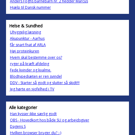
Anders Foghs barnebarn nr. 2 hedder Marcus
Hjælp til Dansk nummer
Helse & Sundhed
Uhyggelig læsning
Akupunktur - Aarhus
får snart fnat af ARLA
Høj proteinkuren
Hvem skal bestemme over os?
ryger på kræft afdeling
Fede kvinder og kvalme.
Blodtypediæten er ren svindel
DDV - Starter så godt og slutter så skidt!!!
Jeg hørte en sjofelhed i TV
Alle kategorier
Han kysser ikke særlig godt
OBS - Hovedkort hos både SU og arbejdsgiver
Dagens S
Hvilken browser bruger du? :-)