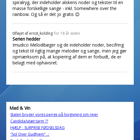
spiralryg, der indeholder alskens noder og tekster til en
masse forskellige sange - inkl. Somewhere over the
rainbow. Og så er det jo gratis 😉
tilføjet af
ernst_kolding
for 18 år siden
Serien hedder
Imudico Melodibøger og de indeholder noder, becifring
og tekst til rigtig mange melodier og sange, men jeg gør
opmærksom på, at kopiering af dem er forbudt, de er
belagt med ophavsret.
Mad & Vin
Staten bruger vores penge på lovgivning om rejer
Candida/utæt tarm ??
HJÆLP - SURPRISE FØDSELSDAG
"Sol Over Gudhjem" ..: