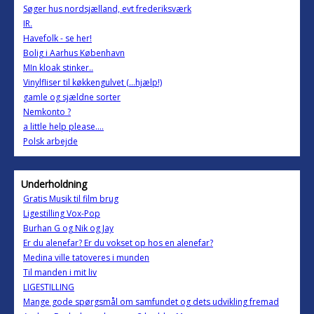
Søger hus nordsjælland, evt frederiksværk
IR.
Havefolk - se her!
Bolig i Aarhus København
MIn kloak stinker..
Vinylfliser til køkkengulvet (...hjælp!)
gamle og sjældne sorter
Nemkonto ?
a little help please....
Polsk arbejde
Underholdning
Gratis Musik til film brug
Ligestilling Vox-Pop
Burhan G og Nik og Jay
Er du alenefar? Er du vokset op hos en alenefar?
Medina ville tatoveres i munden
Til manden i mit liv
LIGESTILLING
Mange gode spørgsmål om samfundet og dets udvikling fremad