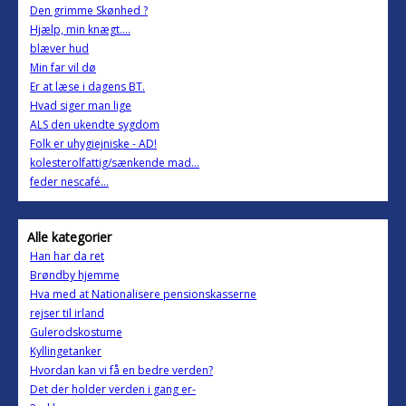
Den grimme Skønhed ?
Hjælp, min knægt....
blæver hud
Min far vil dø
Er at læse i dagens BT.
Hvad siger man lige
ALS den ukendte sygdom
Folk er uhygiejniske - AD!
kolesterolfattig/sænkende mad...
feder nescafé...
Alle kategorier
Han har da ret
Brøndby hjemme
Hva med at Nationalisere pensionskasserne
rejser til irland
Gulerodskostume
Kyllingetanker
Hvordan kan vi få en bedre verden?
Det der holder verden i gang er-