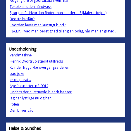
Adgang til Boligportal.dk? hvem har
Tekøkken uden håndvask
Spørgsmål: Hvordan finder man kunderne? (Malerarbejde)
Bedste huslån?
Hvordan laver man kunstigt blod?
HJÆLP. Hvad man beretighed til ang en bolig, når man er gravid..
Underholdning
Vandmaskine
Henrik Qvortrup stærkt utilfreds
Kvinder frygt ikke overgangsalderen
bad joke
er du parat...
Nye ’eksperter’ på SOL?
Finders der hustruvold blandt bøsser
Jeg har lyst lige nu og her..!!
Polen
Den bliver våd
Helse & Sundhed