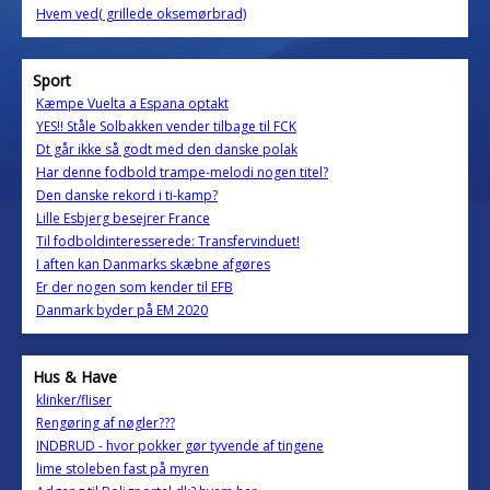
Hvem ved( grillede oksemørbrad)
Sport
Kæmpe Vuelta a Espana optakt
YES!! Ståle Solbakken vender tilbage til FCK
Dt går ikke så godt med den danske polak
Har denne fodbold trampe-melodi nogen titel?
Den danske rekord i ti-kamp?
Lille Esbjerg besejrer France
Til fodboldinteresserede: Transfervinduet!
I aften kan Danmarks skæbne afgøres
Er der nogen som kender til EFB
Danmark byder på EM 2020
Hus & Have
klinker/fliser
Rengøring af nøgler???
INDBRUD - hvor pokker gør tyvende af tingene
lime stoleben fast på myren