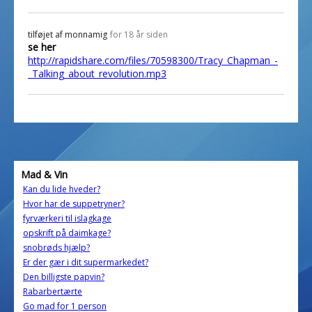
tilføjet af
monnamig
for 18 år siden
se her
http://rapidshare.com/files/70598300/Tracy_Chapman_-
_Talking_about_revolution.mp3
Mad & Vin
Kan du lide hveder?
Hvor har de suppetryner?
fyrværkeri til islagkage
opskrift på daimkage?
snobrøds hjælp?
Er der gær i dit supermarkedet?
Den billigste papvin?
Rabarbertærte
Go mad for 1 person