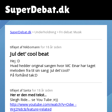
SuperDebat.dk
SuperDebat.dk
> Underholdning > Fri debat: Musik
tilføjet af
Nikbomann
for 18 år siden
Jul det' cool beat
Hej :D
Hvad hedder original sangen hvor MC Einar har taget
melodien fra til sin sang: Jul det'cool?
På forhånd tak:D
tilføjet af
Santa
for 18 år siden
Her er den med tekst...
Sleigh Ride.... se You Tube ;¤))
http://www.youtube.com/watch?v=Odw_-
Wg2Ndc&feature=related