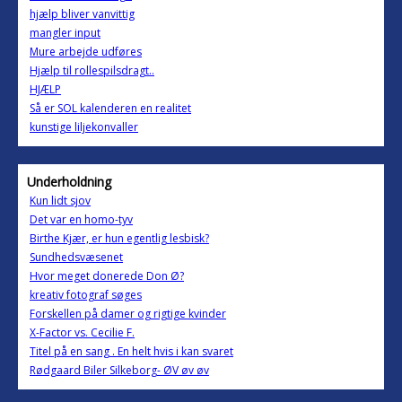
hjælp bliver vanvittig
mangler input
Mure arbejde udføres
Hjælp til rollespilsdragt..
HJÆLP
Så er SOL kalenderen en realitet
kunstige liljekonvaller
Underholdning
Kun lidt sjov
Det var en homo-tyv
Birthe Kjær, er hun egentlig lesbisk?
Sundhedsvæsenet
Hvor meget donerede Don Ø?
kreativ fotograf søges
Forskellen på damer og rigtige kvinder
X-Factor vs. Cecilie F.
Titel på en sang . En helt hvis i kan svaret
Rødgaard Biler Silkeborg- ØV øv øv