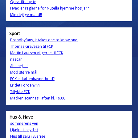
Opskrifts-bytte
Hvad er reglerne for Nutella hjemme hos jer?
Min dejlige mand!!
Sport
Brøndbyfans, it takes one to know one.
Thomas Gravesen til FCK
Martin Laursen vil gerne til FCK
nascar
åhh nej ! ! !
Mod større mål
FCK et københavnerhold?
Er det i orden????
Tillykke FCK
Macken scannes i aften kl. 19.00
Hus & Have
sommerens ven
Hjælp til snyd :-)
Hus till salu i Sverige