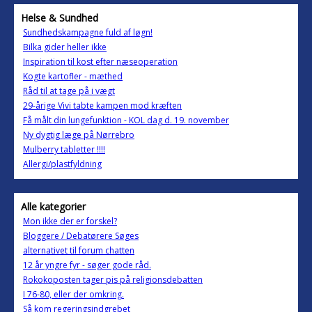
Helse & Sundhed
Sundhedskampagne fuld af løgn!
Bilka gider heller ikke
Inspiration til kost efter næseoperation
Kogte kartofler - mæthed
Råd til at tage på i vægt
29-årige Vivi tabte kampen mod kræften
Få målt din lungefunktion - KOL dag d. 19. november
Ny dygtig læge på Nørrebro
Mulberry tabletter !!!!
Allergi/plastfyldning
Alle kategorier
Mon ikke der er forskel?
Bloggere / Debatørere Søges
alternativet til forum chatten
12 år yngre fyr - søger gode råd.
Rokokoposten tager pis på religionsdebatten
I 76-80, eller der omkring.
Så kom regeringsindgrebet