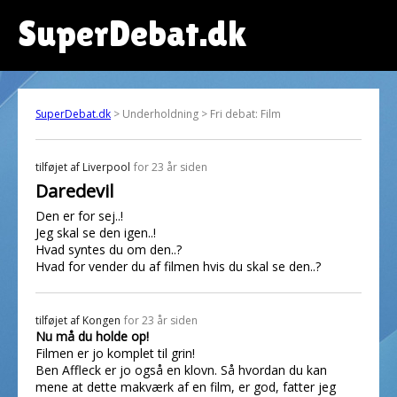
SuperDebat.dk
SuperDebat.dk
> Underholdning > Fri debat: Film
tilføjet af
Liverpool
for 23 år siden
Daredevil
Den er for sej..!
Jeg skal se den igen..!
Hvad syntes du om den..?
Hvad for vender du af filmen hvis du skal se den..?
tilføjet af
Kongen
for 23 år siden
Nu må du holde op!
Filmen er jo komplet til grin!
Ben Affleck er jo også en klovn. Så hvordan du kan
mene at dette makværk af en film, er god, fatter jeg