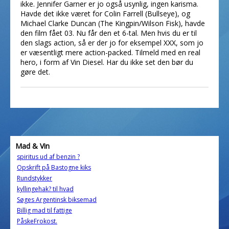
ikke. Jennifer Garner er jo også usynlig, ingen karisma.
Havde det ikke været for Colin Farrell (Bullseye), og
Michael Clarke Duncan (The Kingpin/Wilson Fisk), havde
den film fået 03. Nu får den et 6-tal. Men hvis du er til
den slags action, så er der jo for eksempel XXX, som jo
er væsentligt mere action-packed. Tilmeld med en real
hero, i form af Vin Diesel. Har du ikke set den bør du
gøre det.
Mad & Vin
spiritus ud af benzin ?
Opskrift på Bastogne kiks
Rundstykker
kyllingehak? til hvad
Søges Argentinsk biksemad
Billig mad til fattige
PåskeFrokost.