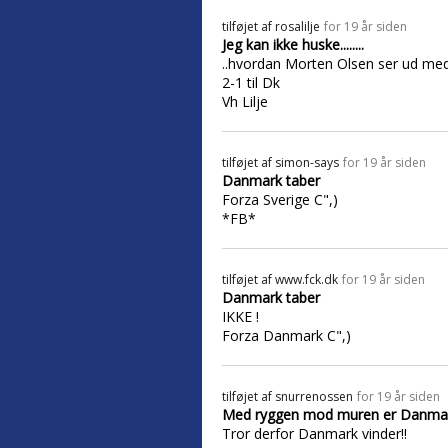
tilføjet af
rosalilje
for 19 år siden
Jeg kan ikke huske........
..hvordan Morten Olsen ser ud med
2-1 til Dk
Vh Lilje
tilføjet af
simon-says
for 19 år siden
Danmark taber
Forza Sverige C",)
*FB*
tilføjet af
www.fck.dk
for 19 år siden
Danmark taber
IKKE !
Forza Danmark C",)
tilføjet af
snurrenossen
for 19 år siden
Med ryggen mod muren er Danmar
Tror derfor Danmark vinder!!