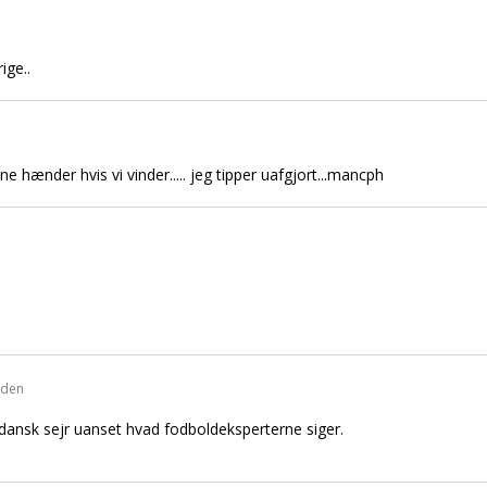
ige..
ine hænder hvis vi vinder..... jeg tipper uafgjort...mancph
iden
dansk sejr uanset hvad fodboldeksperterne siger.