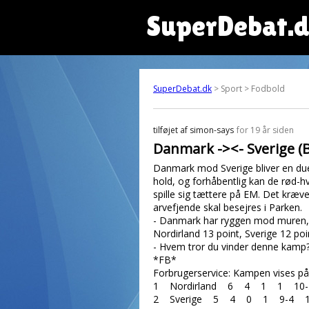
SuperDebat.
SuperDebat.dk
> Sport > Fodbold
tilføjet af
simon-says
for 19 år siden
Danmark -><- Sverige (B
Danmark mod Sverige bliver en due
hold, og forhåbentlig kan de rød-h
spille sig tættere på EM. Det kræv
arvefjende skal besejres i Parken.
- Danmark har ryggen mod muren, 
Nordirland 13 point, Sverige 12 po
- Hvem tror du vinder denne kamp
*FB*
Forbrugerservice: Kampen vises på
1 Nordirland 6 4 1 1 10
2 Sverige 5 4 0 1 9-4 