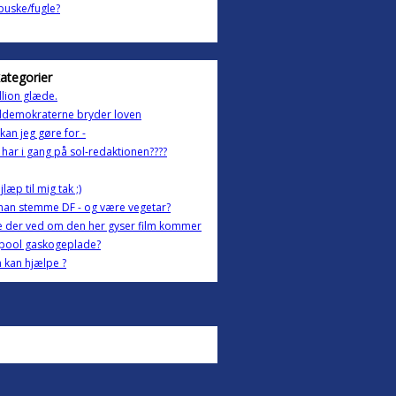
uske/fugle?
kategorier
llion glæde.
ldemokraterne bryder loven
kan jeg gøre for -
har i gang på sol-redaktionen????
hjlæp til mig tak ;)
man stemme DF - og være vegetar?
 der ved om den her gyser film kommer
lpool gaskogeplade?
 kan hjælpe ?