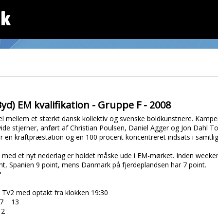
dk
yd) EM kvalifikation - Gruppe F - 2008
l mellem et stærkt dansk kollektiv og svenske boldkunstnere. Kampen
vide stjerner, anført af Christian Poulsen, Daniel Agger og Jon Dahl 
er en kraftpræstation og en 100 procent koncentreret indsats i samtli
med et nyt nederlag er holdet måske ude i EM-mørket. Inden weeken
int, Spanien 9 point, mens Danmark på fjerdeplandsen har 7 point.
?
 TV2 med optakt fra klokken 19:30
-7 13
12