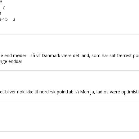
9
 7
3
3-15 3
de end møder - så vil Danmark være det land, som har sat færrest point
ringe endda!
å det bliver nok ikke til nordirsk pointtab :-) Men ja, lad os være optimi