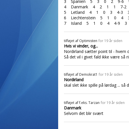
3 Spanien 5 3 0 2 9-6 
4 Danmark 4 2 1 1 7-2
5 Letland 4 1 0 3 4-3 
6 Liechtenstein 5 1 0 4 
7 Island 5 1 0 4 4-9 3
tilføjet af
Optimisten
for 19 år siden
Hvis vi vinder, og...
Nordirland sætter point til - hvem 
Så det vil i givet fald ikke være så 
tilføjet af
Demokrat1
for 19 år siden
Nordirland
skal slet ikke spille på lørdag ... s
tilføjet af
f.eks. Tarzan
for 19 år siden
Danmark
Selvom det blir svært