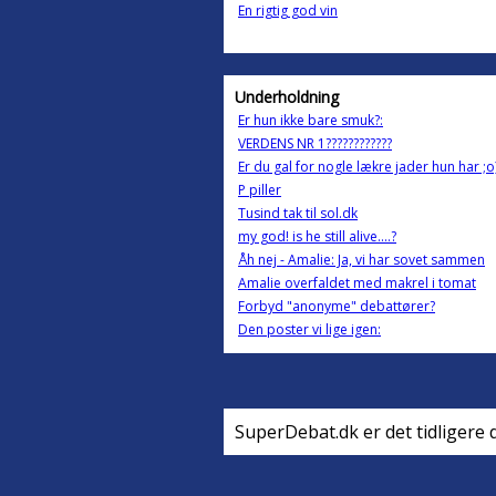
En rigtig god vin
Underholdning
Er hun ikke bare smuk?:
VERDENS NR 1????????????
Er du gal for nogle lækre jader hun har ;o
P piller
Tusind tak til sol.dk
my god! is he still alive....?
Åh nej - Amalie: Ja, vi har sovet sammen
Amalie overfaldet med makrel i tomat
Forbyd "anonyme" debattører?
Den poster vi lige igen:
SuperDebat.dk er det tidligere 