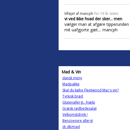
tilføjet af
mancph
for 19 år siden
vi ved ikke hvad der sker... men
vælger man at afgøre tipperunden m
mit uafgjorte gæt.... mancph
Mad & Vin
dansk meny
Madpakke
Skal du købe Fleetwood Mac's vin?
Tyrkisk brød
Glutenallergi.. hjælp
Græsk rødbedesalat
Velkomstdrink !
Benzoesyre allergi
dr.dk/mad