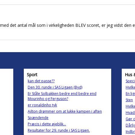
ed det antal mål som i virkeligheden BLEV scoret, er jeg vidst den 
Sport
Hus 
kan det passe??
Speci
Den 30. runde i SAS Ligaen (Byd)
Hvilk
Er Ståle Solbakken bedre end bedre end
En lig
Mourinho og Ferguson?
Sten
er ronaldinho tyk
Hvilk
Ailton drømmer om at lukke kampen i aften
Hvad 
Spændende
Gør d
Præcis i dette øjeblik...
Dårli
Resultater for 29. runde i SAS Ligaen.
Indbr