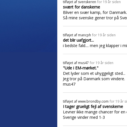
tilføjet af
svenskeren
for 19 år siden
svært for danskerne
Bliver en svær kamp, for Danmark.
Så mine svenske gener tror på Sver
tilføjet af
mancph
for 19 år siden
det blir uafgjort...
i bedste fald.... men jeg klapper i m
tilføjet af
mus47
for 19 år siden
"Ude i EM-mørket."
Det lyder som et uhyggeligt sted...
Jeg tror på Danmark som vindere.
mus47
tilføjet af
www.brondby.com
for 19 år s
I tager grueligt fejl af svenskerne
Levner ikke mange chancer for en 
Sverige vinder med 1-3