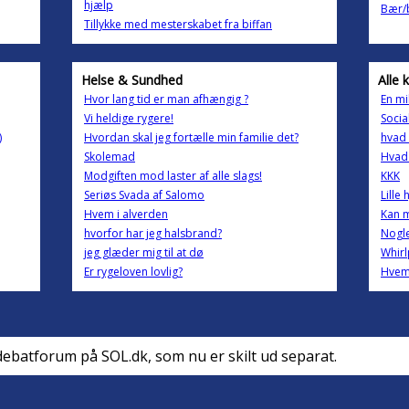
hjælp
Bær/b
Tillykke med mesterskabet fra biffan
Helse & Sundhed
Alle 
Hvor lang tid er man afhængig ?
En mi
Vi heldige rygere!
Socia
)
Hvordan skal jeg fortælle min familie det?
hvad 
Skolemad
Hvad 
Modgiften mod laster af alle slags!
KKK
Seriøs Svada af Salomo
Lille 
Hvem i alverden
Kan 
hvorfor har jeg halsbrand?
Nogle
jeg glæder mig til at dø
Whir
Er rygeloven lovlig?
Hvem
debatforum på SOL.dk, som nu er skilt ud separat.