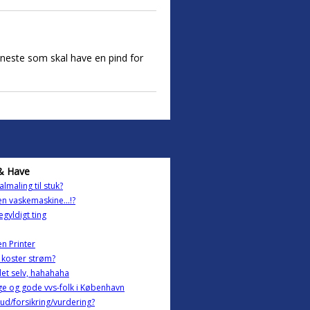
eneste som skal have en pind for
& Have
almaling til stuk?
en vaskemaskine...!?
egyldigt ting
en Printer
koster strøm?
et selv, hahahaha
ge og gode vvs-folk i København
ud/forsikring/vurdering?