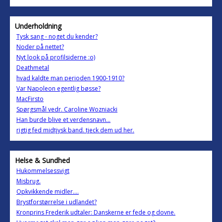
Underholdning
Tysk sang - noget du kender?
Noder på nettet?
Nyt look på profilsiderne :o)
Deathmetal
hvad kaldte man perioden 1900-1910?
Var Napoleon egentlig bøsse?
MacFirsto
Spørgsmål vedr. Caroline Wozniacki
Han burde blive et verdensnavn...
rigtig fed midtjysk band. tjeck dem ud her.
Helse & Sundhed
Hukommelsessvigt
Misbrug.
Opkvikkende midler....
Brystforstørrelse i udlandet?
Kronprins Frederik udtaler: Danskerne er fede og dovne.