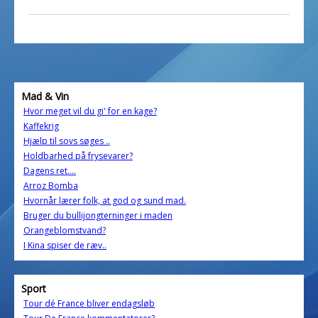
Mad & Vin
Hvor meget vil du gi' for en kage?
Kaffekrig
Hjælp til sovs søges ..
Holdbarhed på frysevarer?
Dagens ret....
Arroz Bomba
Hvornår lærer folk, at god og sund mad.
Bruger du bullijongterninger i maden
Orangeblomstvand?
I Kina spiser de ræv..
Sport
Tour dé France bliver endagsløb