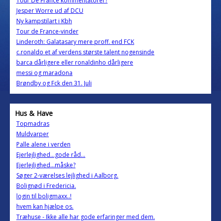
Tour De France kommentatorer?
Jesper Worre ud af DCU
Ny kampstilart i Kbh
Tour de France-vinder
Linderoth: Galatasary mere proff. end FCK
c.ronaldo et af verdens største talent nogensinde
barca dårligere eller ronaldinho dårligere
messi og maradona
Brøndby og Fck den 31. Juli
Hus & Have
Topmadras
Muldvarper
Palle alene i verden
Ejerlejlighed...gode råd...
Ejerlejlighed...måske?
Søger 2-værelses lejlighed i Aalborg.
Bolignød i Fredericia.
login til boligmaxx..!
hvem kan hjælpe os.
Træhuse - Ikke alle har gode erfaringer med dem.