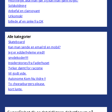
Hvormeget skal man gør og kan man gøre noget?
Solskoldning
Anbefal en clairvoyant
Urkomisk!
billede af en sinke fra DK
Alle kategorier
Skateboard
Kan man sende en email til en mobil?
Jeg er edderhyleme vred!!
snydekoder!!!!
Insiderstories fra Faderhuset
Tyrker dømt for racisme
Vil godt vide.
Autonome Kom Nu Vidre !!
To cheeseburgers please.
kort lunte.