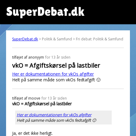
SuperDebat.dk
SuperDebat.dk
> Politik & Samfund > Fri debat: Politik & Samfund
tilføjet af
anonyym
for 13 år siden
vkO = Afgiftskørsel på lastbiler
Her er dokumentationen for vkOs afgifter
Helt på samme måde som vkOs fedtafgift 🙂
tilføjet af
moove
for 13 år siden
vkO = Afgiftskørsel på lastbiler
Her er dokumentationen for vkOs afgifter
Helt på samme måde som vkOs fedtafgift 🙂
Ja, er det ikke herligt.