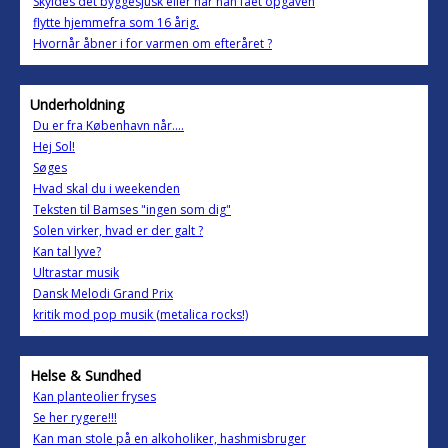
Skyldes det byggesjusk eller har han fået opgaven
flytte hjemmefra som 16 årig.
Hvornår åbner i for varmen om efteråret ?
Underholdning
Du er fra København når....
Hej Sol!
Søges
Hvad skal du i weekenden
Teksten til Bamses "ingen som dig"
Solen virker, hvad er der galt ?
Kan tal lyve?
Ultrastar musik
Dansk Melodi Grand Prix
kritik mod pop musik (metalica rocks!)
Helse & Sundhed
Kan planteolier fryses
Se her rygere!!!
Kan man stole på en alkoholiker, hashmisbruger