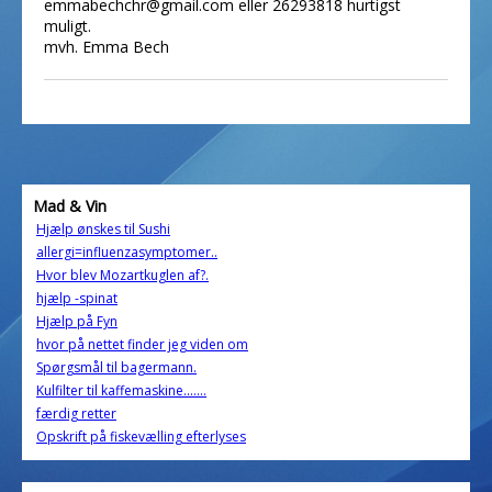
emmabechchr@gmail.com eller 26293818 hurtigst
muligt.
mvh. Emma Bech
Mad & Vin
Hjælp ønskes til Sushi
allergi=influenzasymptomer..
Hvor blev Mozartkuglen af?.
hjælp -spinat
Hjælp på Fyn
hvor på nettet finder jeg viden om
Spørgsmål til bagermann.
Kulfilter til kaffemaskine.......
færdig retter
Opskrift på fiskevælling efterlyses