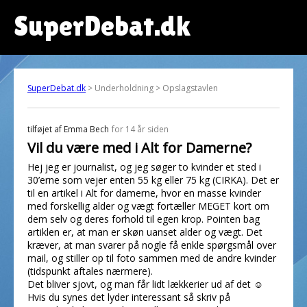
SuperDebat.dk
SuperDebat.dk
> Underholdning > Opslagstavlen
tilføjet af
Emma Bech
for 14 år siden
Vil du være med i Alt for Damerne?
Hej jeg er journalist, og jeg søger to kvinder et sted i
30’erne som vejer enten 55 kg eller 75 kg (CIRKA). Det er
til en artikel i Alt for damerne, hvor en masse kvinder
med forskellig alder og vægt fortæller MEGET kort om
dem selv og deres forhold til egen krop. Pointen bag
artiklen er, at man er skøn uanset alder og vægt. Det
kræver, at man svarer på nogle få enkle spørgsmål over
mail, og stiller op til foto sammen med de andre kvinder
(tidspunkt aftales nærmere).
Det bliver sjovt, og man får lidt lækkerier ud af det ☺
Hvis du synes det lyder interessant så skriv på