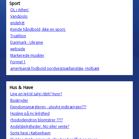
Sport
OL i Athen`
Vandpolo
endeligt
Kvinde håndbold, ikke en sport.
Triathlon
Danmark - Ukraine
webside
Markerede muskler
Formel 1
amerkiansk fodbold nordvestsjællandske, Holbæk
Hus & Have
Leje en lejl.til salg i kbh? hvor?
Buskryder
Ejendomsmægleren - ulovlig indtrængen???
Husleje på ny lejlighed
rhododendron blomstrer ????
Andelslejligheder. NU eller vente?
Sorte hest i København