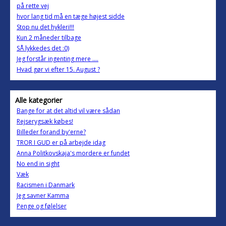
på rette vej
hvor lang tid må en tæge højest sidde
Stop nu det hykleri!!!
Kun 2 måneder tilbage
SÅ lykkedes det :0)
Jeg forstår ingenting mere ....
Hvad gør vi efter 15. August ?
Alle kategorier
Bange for at det altid vil være sådan
Rejserygsæk købes!
Billeder forand by'erne?
TROR I GUD er på arbejde idag
Anna Politkovskaja's mordere er fundet
No end in sight
Væk
Racismen i Danmark
Jeg savner Kamma
Penge og følelser