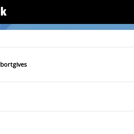
dk
 bortgives