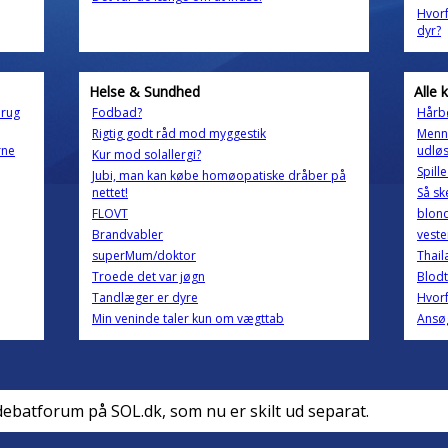
Hvorf
dyr?
Helse & Sundhed
Alle 
brug
Fodbad?
Hårbø
Rigtig godt råd mod myggestik
Menn
rne
udløs
Kur mod solallergi?
Spill
Jubi, man kan købe homøopatiske dråber på
nettet!
Så ske
FLOVT
blond
Brandvabler
veste
superMum/doktor
Thail
Troede det var jøgn
Blodt
Tandlæger er dyre
Hvor
Min veninde taler kun om vægttab
Ansø
debatforum på SOL.dk, som nu er skilt ud separat.