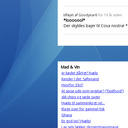
tilføjet af
Goodyear6
for 19 år siden
*looooool*
Der skyldes bajer til Cosa nostra! *
Mad & Vin
er kødet dårligt? hjælp
Kender I det: Saftevand
Hvorfor 33cl?
At spise ude som vegetar? ("fastfood")
slik chips og søde sager
Hjælp til sammenkogt ret...
Klage over for gammel fisk
Ghana
En god vin? Hjælp!
Lav selv lækker dessertmayonnaise