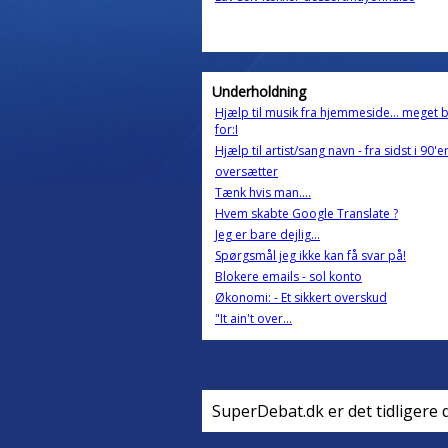
Underholdning
Hjælp til musik fra hjemmeside... meget 
for:I
Hjælp til artist/sang navn - fra sidst i 90'e
oversætter
Tænk hvis man....
Hvem skabte Google Translate ?
Jeg er bare dejlig...
Spørgsmål jeg ikke kan få svar på!
Blokere emails - sol konto
Økonomi: - Et sikkert overskud
"It ain't over...
SuperDebat.dk er det tidligere 