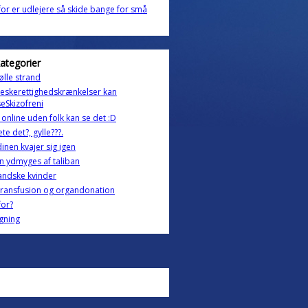
or er udlejere så skide bange for små
kategorier
lle strand
eskerettighedskrænkelser kan
eSkizofreni
e online uden folk kan se det :D
te det?, gylle???.
inen kvajer sig igen
n ydmyges af taliban
andske kvinder
ransfusion og organdonation
for?
gning