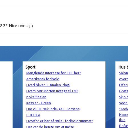
GG* Nice one... ;-)
Sport
Hus 
Manglende interesse for CHL her?
Salom
Amerikansk fodbold
overn
Hvad bliver EL finalen idag?
Erfar
Hvem bør Morten udtage til EM?
Græs
pokalfinalen
Skjol
Kessler - Green
Vedr 
Har du 30 sekunde? (AC Horsens)
"And
CHELSEA
blive
ikke
Hvorfor er her så stille i fodboldrummet?
Bofæ
Det var de længe om at indse.