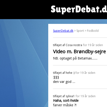
SuperDebat.
SuperDebat.dk
> Sport > Fodbold
tilføjet af
Cosa nostra
for 19 år siden
Video m. Brøndby-sejre
NB. optaget på Betamax........
tilføjet af
hehe :)
for 19 år siden
:):):)
den var god ....
tilføjet af
sylvia1
for 19 år siden
Haha, sort-hvide
farver måske ?!