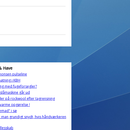
& Have
onsen pulseline
atning i KBH
ing med fugeforsegler?
slåmaskine går ud
der på rockwool efter tagrensning
varme opgørelse !
emad" i sø
r man grundigt snydt, hvis håndværkeren
llesskab