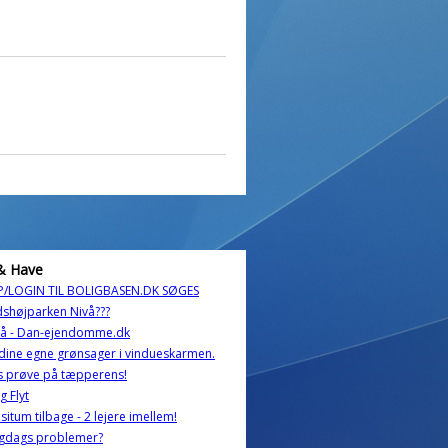
& Have
P/LOGIN TIL BOLIGBASEN.DK SØGES
dshøjparken Nivå???
på - Dan-ejendomme.dk
dine egne grønsager i vindueskarmen.
s prøve på tæpperens!
g Flyt
itum tilbage - 2 lejere imellem!
igdags problemer?