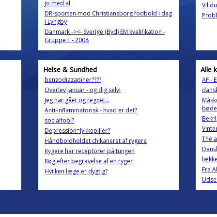
jo med al
Vil d
DR-sporten mod Christiansborg fodbold i dag
Prob
i Lyngby
Danmark -><- Sverige (Byd) EM kvalifikation -
Gruppe F - 2008
Helse & Sundhed
Alle 
benzodiazapiner????
AF - 
Overlev januar - og dig selv!
dansk
Jeg har gået og regnet...
Måske
bøde
Anti-inflammatorisk - hvad er det?
Bekri
socialfobi?
Vinte
Depression=lykkepiller?
The a
Håndboldholdet chikaneret af rygere
Dansk
Rygere har receptorer på tungen
lække
Røg efter begravelse af en ryger
Fra A
Hvilken læge er dygtig?
Udse