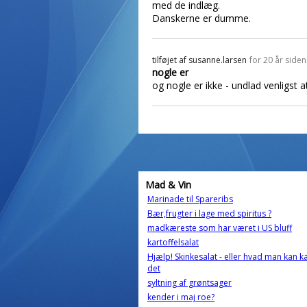
med de indlæg.
Danskerne er dumme.
tilføjet af
susanne.larsen
for 20 år siden
nogle er
og nogle er ikke - undlad venligst a
Mad & Vin
Marinade til Spareribs
Bær,frugter i lage med spiritus ?
madkæreste som har været i US bluff
kartoffelsalat
Hjælp! Skinkesalat - eller hvad man kan k
det
syltning af grøntsager
kender i maj roe?