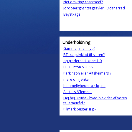
Net omkring roastbeef?
Jordbær/grøntsagsavler i Odsherred
Beystkage
Underholdning
Gammel, men ny ;-)
BT fra gulvklud til stilren?
opgraderet til kone 1.0
Bill Clinton SUCKS
Parkinson eller Altzheimers ?
mere om jønke
hemmeligheder og løgne
Allstars /Clemens
Hej hej Drude - hvad blev der af vores
tallernetråd?
Pilmark puster æg -