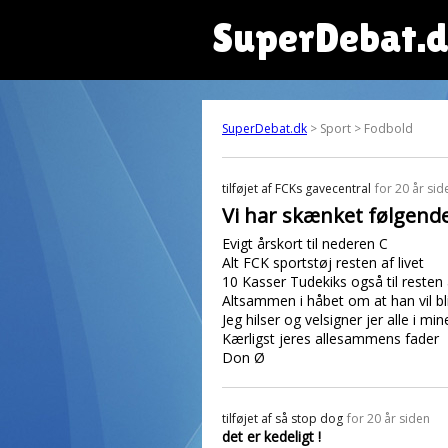
SuperDebat.
SuperDebat.dk
> Sport > Fodbold
tilføjet af
FCKs gavecentral
for 20 år sid
Vi har skænket følgende
Evigt årskort til nederen C
Alt FCK sportstøj resten af livet
10 Kasser Tudekiks også til resten af
Altsammen i håbet om at han vil b
Jeg hilser og velsigner jer alle i mi
Kærligst jeres allesammens fader
Don Ø
tilføjet af
så stop dog
for 20 år siden
det er kedeligt !