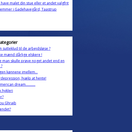
u have malet din stue eller et andet valgfrit
lemmer i Gadehavegård, Taastrup
kategorier
En sutteklud til de arbejdsløse ?
e mænd dårlige elskere !
 man skulle prøve noget andet end en
 ?
gen kønnene imellem...
rdepression, hjælp at hente!
merican dream...........
 hykleri
r?
bu Ghraib
endet?