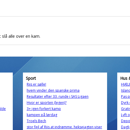
t slå alle over en kam.
Sport
Hus 
Riis er sølle!
HJÆL
hvem vinder den spanske prima
Islan
Resultater efter 33. runde i SAS Ligaen
Pas 
Hvor er sporten (legen)?
Dyrk 
alde
3+ igen forkert kamp
Grati
kampen på lørdag
Lyft o
Troels Bech
Depos
stor fejl af Riis at indrømme. heksejagten viser
Dagl