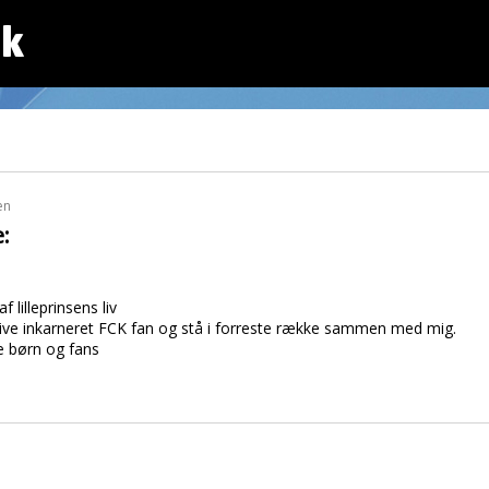
dk
en
:
 lilleprinsens liv
live inkarneret FCK fan og stå i forreste række sammen med mig.
ne børn og fans