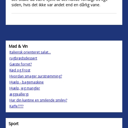
siden, hvis det ikke var andet end en dårlig vane.
Mad & Vin
Italiensk orienteret salat...
rugbrødsdessert
Gæste forret?
Kød og Frost
Hvordan smager surstrømming?
Hjælp - bagemaskine
Hjælp, jeg mangler
æggeallergi
Har din kantine en smilende smiley?
Kaffe????
Sport