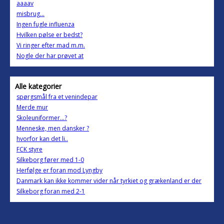
aaaav
misbrug...
Ingen fugle influenza
Hvilken pølse er bedst?
Vi ringer efter mad m.m.
Nogle der har prøvet at
Alle kategorier
spørgsmål fra et venindepar
Merde mur
Skoleuniformer...?
Menneske, men dansker ?
hvorfor kan det li..
FCK styre
Silkeborg fører med 1-0
Herfølge er foran mod Lyngby
Danmark kan ikke kommer vider når tyrkiet og grækenland er der
Silkeborg foran med 2-1