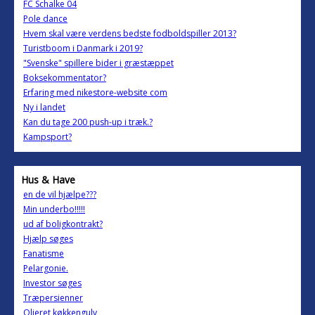
FC Schalke 04
Pole dance
Hvem skal være verdens bedste fodboldspiller 2013?
Turistboom i Danmark i 2019?
"Svenske" spillere bider i græstæppet
Boksekommentator?
Erfaring med nikestore-website com
Ny i landet
Kan du tage 200 push-up i træk.?
Kampsport?
Hus & Have
en de vil hjælpe???
Min underbo!!!!!
ud af boligkontrakt?
Hjælp søges
Fanatisme
Pelargonie.
Investor søges
Træpersienner
Olieret køkkengulv