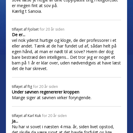
er megen fint at sov på.
Kærlig t Sanoia.
tilføjet af
Fjolset
for 20 år siden
De er...
vel nok yderst hurtige og kloge, de der professorer i et
eller andet. Tænk at de har fundet ud af, sådan helt på
egen hånd, at man er nødt til at sove? Hvem der dog
bare bestræd den intelligens... Det tror jeg er noget et
barn på 1 år er klar over, uden nødvendigvis at have læst
det de har skrevet.
tilføjet af
ftg
for 20 år siden
Under søvnen regenererer kroppen
Mange siger at søvnen virker foryngende.
tilføjet af
Karl Kuk
for 20 år siden
Ja...
Nu har vi sovet i næsten 4 mia. år, siden livet opstod,
det skulle da være sjovt at det havde forfulgt os lige