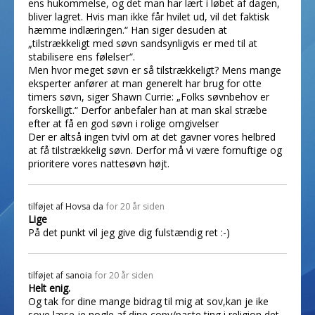
ens hukommelse, og det man har lært i løbet af dagen,
bliver lagret. Hvis man ikke får hvilet ud, vil det faktisk
hæmme indlæringen.“ Han siger desuden at
„tilstrækkeligt med søvn sandsynligvis er med til at
stabilisere ens følelser“.
Men hvor meget søvn er så tilstrækkeligt? Mens mange
eksperter anfører at man generelt har brug for otte
timers søvn, siger Shawn Currie: „Folks søvnbehov er
forskelligt.“ Derfor anbefaler han at man skal stræbe
efter at få en god søvn i rolige omgivelser
Der er altså ingen tvivl om at det gavner vores helbred
at få tilstrækkelig søvn. Derfor må vi være fornuftige og
prioritere vores nattesøvn højt.
tilføjet af
Hovsa da
for 20 år siden
Lige
På det punkt vil jeg give dig fulstændig ret :-)
tilføjet af
sanoia
for 20 år siden
Helt enig.
Og tak for dine mange bidrag til mig at sov,kan je ike
sove læse je nogle af dine copy/paste ting i religion,det