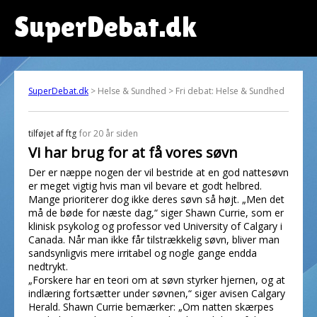
SuperDebat.dk
SuperDebat.dk
> Helse & Sundhed > Fri debat: Helse & Sundhed
tilføjet af
ftg
for 20 år siden
Vi har brug for at få vores søvn
Der er næppe nogen der vil bestride at en god nattesøvn
er meget vigtig hvis man vil bevare et godt helbred.
Mange prioriterer dog ikke deres søvn så højt. „Men det
må de bøde for næste dag,“ siger Shawn Currie, som er
klinisk psykolog og professor ved University of Calgary i
Canada. Når man ikke får tilstrækkelig søvn, bliver man
sandsynligvis mere irritabel og nogle gange endda
nedtrykt.
„Forskere har en teori om at søvn styrker hjernen, og at
indlæring fortsætter under søvnen,“ siger avisen Calgary
Herald. Shawn Currie bemærker: „Om natten skærpes