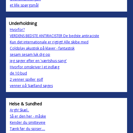
et lille spørgsmål
Underholdning
Hvorfor?
VERDENS BEDSTE ANTIRACISTER De bedste antiraciste
Kun det internationale er rigtigt! Alle skibe med
Coldplay akustisk på klaver - fantastisk
sesam sesam luk dig op
jeg søger efter en 'værtshus-sang'
Hvorfor omskriver I et indlæg
de 10 bud
2 venner spiller golf
venner på Sjælland søges
Helse & Sundhed
Argh! Skæl..
Så er den her - måske
Kender du smitteveje
Tænk før du spiser....