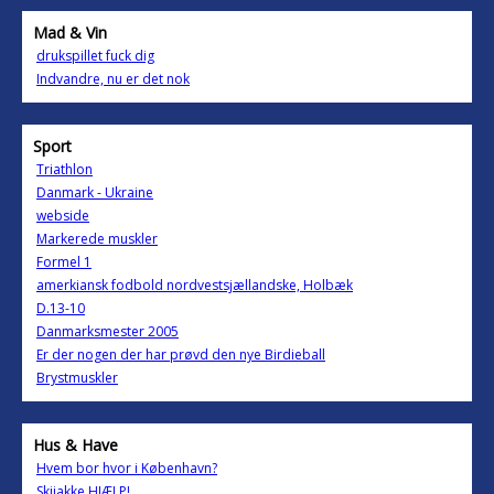
Mad & Vin
drukspillet fuck dig
Indvandre, nu er det nok
Sport
Triathlon
Danmark - Ukraine
webside
Markerede muskler
Formel 1
amerkiansk fodbold nordvestsjællandske, Holbæk
D.13-10
Danmarksmester 2005
Er der nogen der har prøvd den nye Birdieball
Brystmuskler
Hus & Have
Hvem bor hvor i København?
Skijakke HJÆLP!