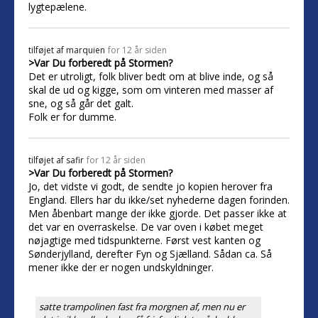
lygtepælene.
tilføjet af
marquien
for 12 år siden
>Var Du forberedt på Stormen?
Det er utroligt, folk bliver bedt om at blive inde, og så
skal de ud og kigge, som om vinteren med masser af
sne, og så går det galt.
Folk er for dumme.
tilføjet af
safir
for 12 år siden
>Var Du forberedt på Stormen?
Jo, det vidste vi godt, de sendte jo kopien herover fra
England. Ellers har du ikke/set nyhederne dagen forinden.
Men åbenbart mange der ikke gjorde. Det passer ikke at
det var en overraskelse. De var oven i købet meget
nøjagtige med tidspunkterne. Først vest kanten og
Sønderjylland, derefter Fyn og Sjælland. Sådan ca. Så
mener ikke der er nogen undskyldninger.
satte trampolinen fast fra morgnen af, men nu er