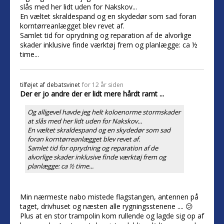
slås med her lidt uden for Nakskov...
En væltet skraldespand og en skydedør som sad foran
korntørreanlægget blev revet af.
Samlet tid for oprydning og reparation af de alvorlige
skader inklusive finde værktøj frem og planlægge: ca ½
time...
tilføjet af
debatsvinet
for 12 år siden
Der er jo andre der er lidt mere hårdt ramt ...
Og alligevel havde jeg helt koloenorme stormskader
at slås med her lidt uden for Nakskov...
En væltet skraldespand og en skydedør som sad
foran korntørreanlægget blev revet af.
Samlet tid for oprydning og reparation af de
alvorlige skader inklusive finde værktøj frem og
planlægge: ca ½ time...
Min nærmeste nabo mistede flagstangen, antennen på
taget, drivhuset og næsten alle rygningsstenene .... 😕
Plus at en stor trampolin kom rullende og lagde sig op af