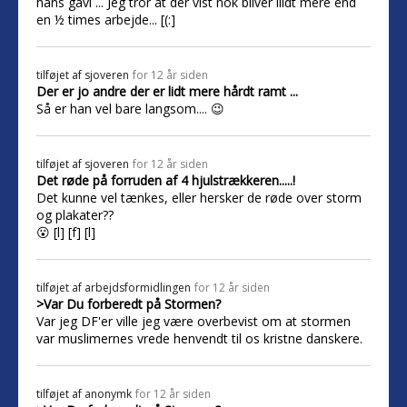
hans gavl ... Jeg tror at der vist nok bliver liidt mere end
en ½ times arbejde... [(:]
tilføjet af
sjoveren
for 12 år siden
Der er jo andre der er lidt mere hårdt ramt ...
Så er han vel bare langsom.... 😉
tilføjet af
sjoveren
for 12 år siden
Det røde på forruden af 4 hjulstrækkeren.....!
Det kunne vel tænkes, eller hersker de røde over storm
og plakater??
😮 [l] [f] [l]
tilføjet af
arbejdsformidlingen
for 12 år siden
>Var Du forberedt på Stormen?
Var jeg DF'er ville jeg være overbevist om at stormen
var muslimernes vrede henvendt til os kristne danskere.
tilføjet af
anonymk
for 12 år siden