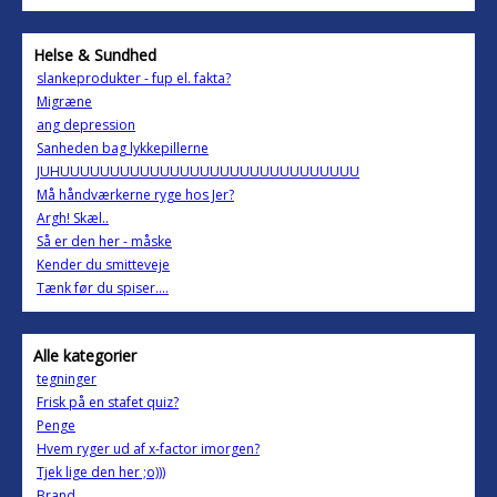
Helse & Sundhed
slankeprodukter - fup el. fakta?
Migræne
ang depression
Sanheden bag lykkepillerne
JUHUUUUUUUUUUUUUUUUUUUUUUUUUUUUUU
Må håndværkerne ryge hos Jer?
Argh! Skæl..
Så er den her - måske
Kender du smitteveje
Tænk før du spiser....
Alle kategorier
tegninger
Frisk på en stafet quiz?
Penge
Hvem ryger ud af x-factor imorgen?
Tjek lige den her ;o)))
Brand