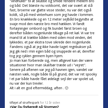
"vindhuller" til at skubbe og smide fendere mellem bro
og båd. Det blæste nu voldsomt, det var svært at stå
fast, broerne var glatte visse steder, nu var det også
koldt, så på med vinterhuen som jeg havde i lommen.
En bro knækkede og en 12 meter sejlbåd begyndte at
svaje mod den næste bro med hækken. Vi fandt
fortøjninger ombord og fik bundet først broen og
derefter båden nogenlunde tilbage på ret køl. Vi var tre
mand til at trække båden med siden mod vinden, det
lykkedes. et par ekstra tove sikrede den nogenlunde.
Fandens også at jeg ikke havde taget regnbukser på.
Jeg gik ned i min egen båd og snuppede en øl, derefter
tog jeg cyklen gennem byen hjem.
Jo man kan forberede sig, men alligevel kan der være
situationer hvor man skal/bør træde ud i "vejret".
Senere på aftenen var jeg på havnen igen, vandet var
næsten væk, nogle både lå på grund, det var ret spooky
! et par både havde fået ødelagt sejl der var spolet ud,
nu var der kun trevler.
Alt i alt en god eftermiddag, aften . 🙂
tilføjet af
straffespark
for 12 år siden
>Var Du forberedt på Stormen?