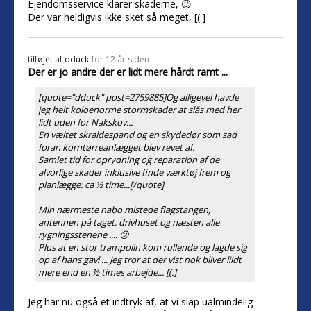
Ejendomsservice klarer skaderne, 😉
Der var heldigvis ikke sket så meget, [(:]
tilføjet af
dduck
for 12 år siden
Der er jo andre der er lidt mere hårdt ramt ...
[quote="dduck" post=2759885]Og alligevel havde
jeg helt koloenorme stormskader at slås med her
lidt uden for Nakskov...
En væltet skraldespand og en skydedør som sad
foran korntørreanlægget blev revet af.
Samlet tid for oprydning og reparation af de
alvorlige skader inklusive finde værktøj frem og
planlægge: ca ½ time...[/quote]
Min nærmeste nabo mistede flagstangen,
antennen på taget, drivhuset og næsten alle
rygningsstenene .... 😕
Plus at en stor trampolin kom rullende og lagde sig
op af hans gavl ... Jeg tror at der vist nok bliver liidt
mere end en ½ times arbejde... [(:]
Jeg har nu også et indtryk af, at vi slap ualmindelig