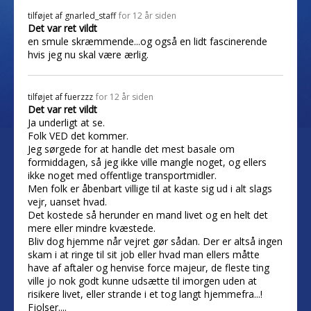
tilføjet af
gnarled_staff
for 12 år siden
Det var ret vildt
en smule skræmmende...og også en lidt fascinerende
hvis jeg nu skal være ærlig.
tilføjet af
fuerzzz
for 12 år siden
Det var ret vildt
Ja underligt at se.
Folk VED det kommer.
Jeg sørgede for at handle det mest basale om
formiddagen, så jeg ikke ville mangle noget, og ellers
ikke noget med offentlige transportmidler.
Men folk er åbenbart villige til at kaste sig ud i alt slags
vejr, uanset hvad.
Det kostede så herunder en mand livet og en helt det
mere eller mindre kvæstede.
Bliv dog hjemme når vejret gør sådan. Der er altså ingen
skam i at ringe til sit job eller hvad man ellers måtte
have af aftaler og henvise force majeur, de fleste ting
ville jo nok godt kunne udsætte til imorgen uden at
risikere livet, eller strande i et tog langt hjemmefra...!
Fjolser....