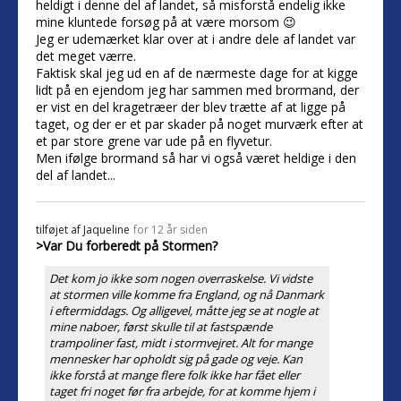
heldigt i denne del af landet, så misforstå endelig ikke
mine kluntede forsøg på at være morsom 😉
Jeg er udemærket klar over at i andre dele af landet var
det meget værre.
Faktisk skal jeg ud en af de nærmeste dage for at kigge
lidt på en ejendom jeg har sammen med brormand, der
er vist en del kragetræer der blev trætte af at ligge på
taget, og der er et par skader på noget murværk efter at
et par store grene var ude på en flyvetur.
Men ifølge brormand så har vi også været heldige i den
del af landet...
tilføjet af
Jaqueline
for 12 år siden
>Var Du forberedt på Stormen?
Det kom jo ikke som nogen overraskelse. Vi vidste
at stormen ville komme fra England, og nå Danmark
i eftermiddags. Og alligevel, måtte jeg se at nogle at
mine naboer, først skulle til at fastspænde
trampoliner fast, midt i stormvejret. Alt for mange
mennesker har opholdt sig på gade og veje. Kan
ikke forstå at mange flere folk ikke har fået eller
taget fri noget før fra arbejde, for at komme hjem i