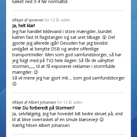
lukket ned 3-4 før normaltid.
tilføjet af
sjoveren
for 12 år siden
Ja, helt klar!
Jeg har handlet kildevand i store mængder, bundet
katten fast til flagstangen og sat uret tilbage. 😮 Det
gjorde jeg allerede igår! Desuden har jeg bevidst
undgået at benytte DSB og andre offentlige
transportmidler. Men som god samfundsborger, så har
jeg fulgt med på TV2 hele dagen. Så får de udnyttet
stormen,,,,, til at få exponeret reklamer i stormfulde
mængder. 😉
Så vil mene jeg har gjort mit.... som god samfundsborger
😉
tilføjet af
Albert Johansen
for 12 år siden
>Var Du forberedt på Stormen?
Ja, selvfølgelig. Jeg har hovedet lidt bedre skruet på, end
til at blive overrasket af en smule blæsevejr 😉
Kærlig hilsen Albert Johansen