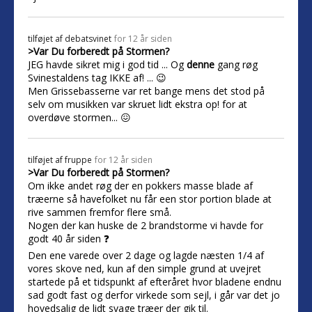
tilføjet af
debatsvinet
for 12 år siden
>Var Du forberedt på Stormen?
JEG havde sikret mig i god tid ... Og
denne
gang røg
Svinestaldens tag IKKE af! ... 😉
Men Grissebasserne var ret bange mens det stod på
selv om musikken var skruet lidt ekstra op! for at
overdøve stormen... 😖
tilføjet af
fruppe
for 12 år siden
>Var Du forberedt på Stormen?
Om ikke andet røg der en pokkers masse blade af
træerne så havefolket nu får een stor portion blade at
rive sammen fremfor flere små.
Nogen der kan huske de 2 brandstorme vi havde for
godt 40 år siden ❓
Den ene varede over 2 dage og lagde næsten 1/4 af
vores skove ned, kun af den simple grund at uvejret
startede på et tidspunkt af efteråret hvor bladene endnu
sad godt fast og derfor virkede som sejl, i går var det jo
hovedsalig de lidt svage træer der gik til.