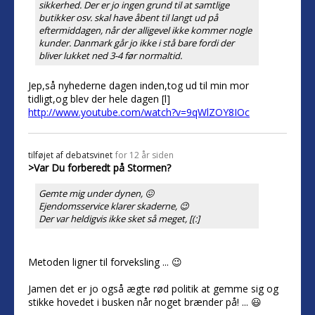
sikkerhed. Der er jo ingen grund til at samtlige
butikker osv. skal have åbent til langt ud på
eftermiddagen, når der alligevel ikke kommer nogle
kunder. Danmark går jo ikke i stå bare fordi der
bliver lukket ned 3-4 før normaltid.
Jep,så nyhederne dagen inden,tog ud til min mor
tidligt,og blev der hele dagen [l]
http://www.youtube.com/watch?v=9qWlZOY8IOc
tilføjet af
debatsvinet
for 12 år siden
>Var Du forberedt på Stormen?
Gemte mig under dynen, 😖
Ejendomsservice klarer skaderne, 😉
Der var heldigvis ikke sket så meget, [(:]
Metoden ligner til forveksling ... 😉
Jamen det er jo også ægte rød politik at gemme sig og
stikke hovedet i busken når noget brænder på! ... 😃