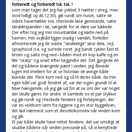
forberedt og forberedt tsk. tsk. !
som man tager det Jeg har jobbet 3 nætter i streg, men
stod tidligt op (kl.12:30). gik rundt om huset, satte de
sidste havemøbler ind, checkede løse genstande, satte
skraldespanden i læ, sørgede for at døre var lukkede.
Der efter tog jeg min mountainbik og kørte ned på
havnen, min sejlbåd ligger stadig i vandet, forleden
afmonterede jeg de sidste "skrøbelige" løse dele, sejl,
sprayhood o.a. og surrede roret. Jeg bandt cyklen fast til
broen og satte mig ned i båden med en kop kaffe og en
lille "skarp" og snart efter begyndte det. Det gyngede en
del og bådene krængede pænt i vinden. jeg åbnede
lugen ind imellem for at se hvordan de øvrige både
klarede det. Flere kom ned og så til deres både. da min
egen båd var godt fendret af, var der ingen grundt til at
blive hængende, så jeg gik ud for at se om der var noget
der skulle gøres for andre. Vi samlede os et par stykker
og gik rundt og checkede fendere og fortøjninger, der
var en voldsom larm fra riggene og en stor byggekran,
det lød nærmest som et diesellokomotiv når vinden kom
og gik.
Et par både skulle have rettet fendere, det var umuligt at
skubbe bådene når vinden pressede på, så vi benyttede