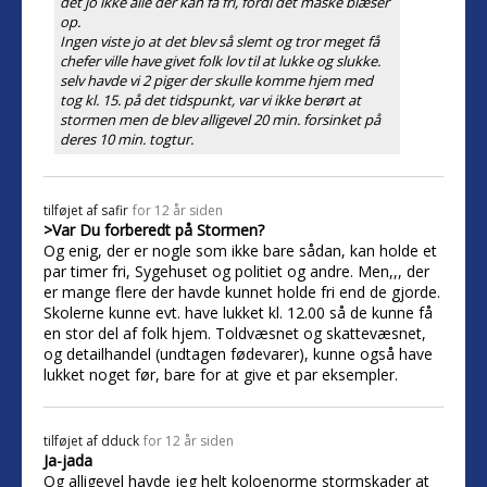
det jo ikke alle der kan få fri, fordi det måske blæser
op.
Ingen viste jo at det blev så slemt og tror meget få
chefer ville have givet folk lov til at lukke og slukke.
selv havde vi 2 piger der skulle komme hjem med
tog kl. 15. på det tidspunkt, var vi ikke berørt at
stormen men de blev alligevel 20 min. forsinket på
deres 10 min. togtur.
tilføjet af
safir
for 12 år siden
>Var Du forberedt på Stormen?
Og enig, der er nogle som ikke bare sådan, kan holde et
par timer fri, Sygehuset og politiet og andre. Men,,, der
er mange flere der havde kunnet holde fri end de gjorde.
Skolerne kunne evt. have lukket kl. 12.00 så de kunne få
en stor del af folk hjem. Toldvæsnet og skattevæsnet,
og detailhandel (undtagen fødevarer), kunne også have
lukket noget før, bare for at give et par eksempler.
tilføjet af
dduck
for 12 år siden
Ja-jada
Og alligevel havde jeg helt koloenorme stormskader at