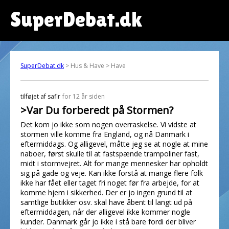
SuperDebat.dk
SuperDebat.dk
> Hus & Have > Have
tilføjet af
safir
for 12 år siden
>Var Du forberedt på Stormen?
Det kom jo ikke som nogen overraskelse. Vi vidste at
stormen ville komme fra England, og nå Danmark i
eftermiddags. Og alligevel, måtte jeg se at nogle at mine
naboer, først skulle til at fastspænde trampoliner fast,
midt i stormvejret. Alt for mange mennesker har opholdt
sig på gade og veje. Kan ikke forstå at mange flere folk
ikke har fået eller taget fri noget før fra arbejde, for at
komme hjem i sikkerhed. Der er jo ingen grund til at
samtlige butikker osv. skal have åbent til langt ud på
eftermiddagen, når der alligevel ikke kommer nogle
kunder. Danmark går jo ikke i stå bare fordi der bliver