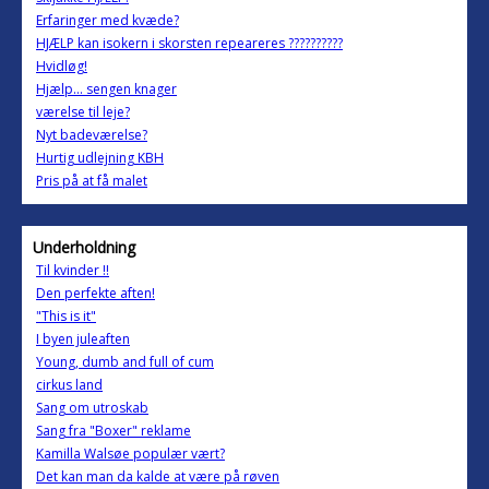
Erfaringer med kvæde?
HJÆLP kan isokern i skorsten repeareres ??????????
Hvidløg!
Hjælp... sengen knager
værelse til leje?
Nyt badeværelse?
Hurtig udlejning KBH
Pris på at få malet
Underholdning
Til kvinder !!
Den perfekte aften!
"This is it"
I byen juleaften
Young, dumb and full of cum
cirkus land
Sang om utroskab
Sang fra "Boxer" reklame
Kamilla Walsøe populær vært?
Det kan man da kalde at være på røven