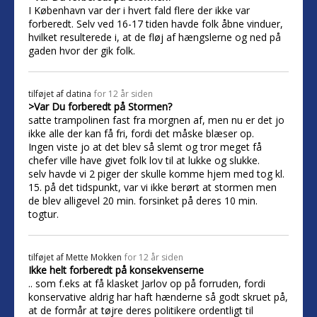
I København var der i hvert fald flere der ikke var
forberedt. Selv ved 16-17 tiden havde folk åbne vinduer,
hvilket resulterede i, at de fløj af hængslerne og ned på
gaden hvor der gik folk.
tilføjet af
datina
for 12 år siden
>Var Du forberedt på Stormen?
satte trampolinen fast fra morgnen af, men nu er det jo
ikke alle der kan få fri, fordi det måske blæser op.
Ingen viste jo at det blev så slemt og tror meget få
chefer ville have givet folk lov til at lukke og slukke.
selv havde vi 2 piger der skulle komme hjem med tog kl.
15. på det tidspunkt, var vi ikke berørt at stormen men
de blev alligevel 20 min. forsinket på deres 10 min.
togtur.
tilføjet af
Mette Mokken
for 12 år siden
Ikke helt forberedt på konsekvenserne
.. som f.eks at få klasket Jarlov op på forruden, fordi
konservative aldrig har haft hænderne så godt skruet på,
at de formår at tøjre deres politikere ordentligt til