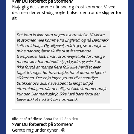
>Var Du forberedt på Stormen?
Nøjagtig det samme når sne og frost kommer. Vi ved
det men der er stadig nogle fjolser der tror de slipper for
alt.
Det kom jo ikke som nogen overraskelse. Vi vidste
at stormen ville komme fra England, og nå Danmark
i eftermiddags. Og alligevel, måtte jeg se at nogle at
mine naboer, først skulle til at fastspænde
trampoliner fast, midt i stormvejret. Alt for mange
mennesker har opholdt sig på gade og veje. Kan
ikke forstå at mange flere folk ikke har fået eller
taget fri noget før fra arbejde, for at komme hjem i
sikkerhed. Der er jo ingen grund til at samtlige
butikker osv. skal have åbent til langt ud på
eftermiddagen, når der alligevel ikke kommer nogle
kunder. Danmark går jo ikke i stå bare fordi der
bliver lukket ned 3-4 før normaltid.
tilføjet af
trådløse-Anna
for 12 år siden
>Var Du forberedt på Stormen?
Gemte mig under dynen, 😖