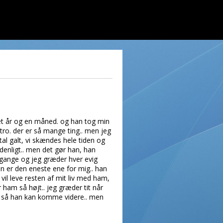
 et år og en måned. og han tog min
utro. der er så mange ting.. men jeg
al galt, vi skændes hele tiden og
denligt.. men det gør han, han
e gange og jeg græder hver evig
han er den eneste ene for mig.. han
vil leve resten af mit liv med ham,
 ham så højt.. jeg græder tit når
gt så han kan komme videre.. men