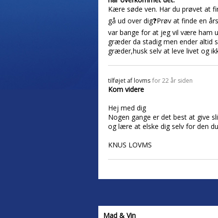
Kære søde ven. Har du prøvet at f
gå ud over dig❓Prøv at finde en å
var bange for at jeg vil være ham 
græder da stadig men ender altid s
græder,husk selv at leve livet og ik
tilføjet af
lovms
for 22 år siden
Kom videre
Hej med dig
Nogen gange er det best at give sli
og lære at elske dig selv for den du
KNUS LOVMS
Mad & Vin