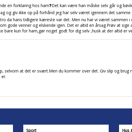
inde en forklaring hos ham❓Det kan være han måske selv går og bøvl
rsag og giv ikke op på forhånd jeg har selv været igennem det samme 
utro da hans tidligere kæreste var det. Men nu har vi været sammen i
om gode venner og elskende igen. Det er altid en årsag.Prøv at sige a
ke bare kun for ham,gør noget godt for dig selv ,husk at der altid er v
p, selvom at det er svært.Men du kommer over det. Giv slip og brug nog
 er.
Sport
Hus 