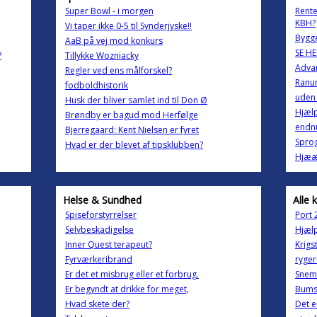
Super Bowl - i morgen
Rente
KBH?
Vi taper ikke 0-5 til Synderjyske!!
Bygg
AaB på vej mod konkurs
SE HE
?
Tillykke Wozniacky
Advar
Regler ved ens målforskel?
Ranu
fodboldhistorik
uden 
Husk der bliver samlet ind til Don Ø
Hjælp
Brøndby er bagud mod Herfølge
endnu
Bjerregaard: Kent Nielsen er fyret
Sprog
Hvad er der blevet af tipsklubben?
Hjæææ
Helse & Sundhed
Alle 
Spiseforstyrrelser
Port 
Selvbeskadigelse
Hjælp
Inner Quest terapeut?
Krigs
Fyrværkeribrand
ryger
Er det et misbrug eller et forbrug.
Snem
Er begyndt at drikke for meget,
Bumse
Hvad skete der?
Det e