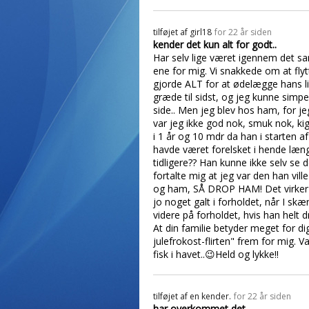
tilføjet af
girl18
for 22 år siden
kender det kun alt for godt..
Har selv lige været igennem det sam
ene for mig. Vi snakkede om at fly
gjorde ALT for at ødelægge hans liv
græde til sidst, og jeg kunne simp
side.. Men jeg blev hos ham, for j
var jeg ikke god nok, smuk nok, k
i 1 år og 10 mdr da han i starten 
havde været forelsket i hende læng
tidligere?? Han kunne ikke selv se d
fortalte mig at jeg var den han vill
og ham, SÅ DROP HAM! Det virker ik
jo noget galt i forholdet, når I skæ
videre på forholdet, hvis han helt
At din familie betyder meget for 
julefrokost-flirten" frem for mig. 
fisk i havet..😉Held og lykke!!
tilføjet af
en kender.
for 22 år siden
har overkommet det.