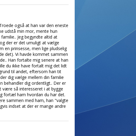
.. Troede også at han var den eneste
 ikke udstå min mor, mente hun
amilie.. Jeg begyndte altid at
 og der er det umuligt at vælge
m en prinsesse, men lige pludselig
sagde det). Vi havde kommet sammen
de.. Han fortalte mig senere at han
 du ikke have fortalt mig det lidt
grund til andet, eftersom han tit
beder dig vælge mellem din familie
behandler dig ordentligt.. Der er
at være så interesseret i at bygge
og fortæl ham hvordan du har det.
ængere sammen med ham, han "valgte
igvis indset at der er mange andre