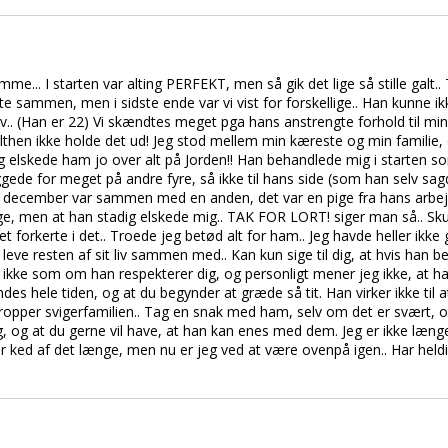
me... I starten var alting PERFEKT, men så gik det lige så stille galt
tte sammen, men i sidste ende var vi vist for forskellige.. Han kunne
.. (Han er 22) Vi skændtes meget pga hans anstrengte forhold til min f
elthen ikke holde det ud! Jeg stod mellem min kæreste og min familie,
eg elskede ham jo over alt på Jorden!! Han behandlede mig i starten so
iggede for meget på andre fyre, så ikke til hans side (som han selv 
af december var sammen med en anden, det var en pige fra hans arbej
e, men at han stadig elskede mig.. TAK FOR LORT! siger man så.. Skulle
et forkerte i det.. Troede jeg betød alt for ham.. Jeg havde heller ikke 
e leve resten af sit liv sammen med.. Kan kun sige til dig, at hvis han 
ke som om han respekterer dig, og personligt mener jeg ikke, at han 
ndes hele tiden, og at du begynder at græde så tit. Han virker ikke til 
 dropper svigerfamilien.. Tag en snak med ham, selv om det er svært, 
dig, og at du gerne vil have, at han kan enes med dem. Jeg er ikke l
Var ked af det længe, men nu er jeg ved at være ovenpå igen.. Har held