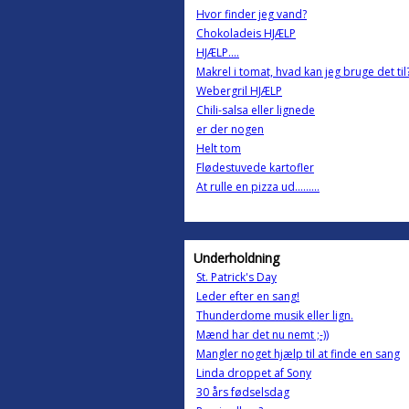
Hvor finder jeg vand?
Chokoladeis HJÆLP
HJÆLP....
Makrel i tomat, hvad kan jeg bruge det til
Webergril HJÆLP
Chili-salsa eller lignede
er der nogen
Helt tom
Flødestuvede kartofler
At rulle en pizza ud.........
Underholdning
St. Patrick's Day
Leder efter en sang!
Thunderdome musik eller lign.
Mænd har det nu nemt ;-))
Mangler noget hjælp til at finde en sang
Linda droppet af Sony
30 års fødselsdag