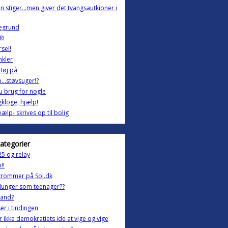
n stiger...men giver det tvangsautkioner i
egrund
R!
sel!
nkler
tøj på
...støvsuger!?
 brug for nogle
kloge, hjælp!
lp- skrives op til bolig
kategorier
25 og relay
!!
trommer på Sol.dk
lunger som teenager??
and?
r i tindingen
r ikke demokratiets ide at vige og vige