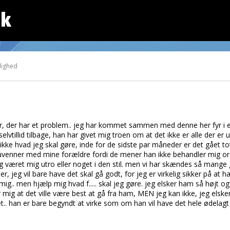
dk
lighed
 år, der har et problem.. jeg har kommet sammen med denne her fyr i
vtillid tilbage, han har givet mig troen om at det ikke er alle der er 
kke hvad jeg skal gøre, inde for de sidste par måneder er det gået tot
t uvenner med mine forældre fordi de mener han ikke behandler mig or
ldrig været mig utro eller noget i den stil. men vi har skændes så mang
er, jeg vil bare have det skal gå godt, for jeg er virkelig sikker på at 
ig.. men hjælp mig hvad f..... skal jeg gøre. jeg elsker ham så højt og 
mig at det ville være best at gå fra ham, MEN jeg kan ikke, jeg elsker
det.. han er bare begyndt at virke som om han vil have det hele ødela