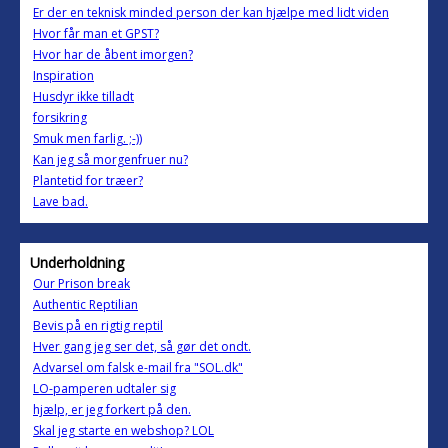
Er der en teknisk minded person der kan hjælpe med lidt viden
Hvor får man et GPST?
Hvor har de åbent imorgen?
Inspiration
Husdyr ikke tilladt
forsikring
Smuk men farlig. ;-))
Kan jeg så morgenfruer nu?
Plantetid for træer?
Lave bad.
Underholdning
Our Prison break
Authentic Reptilian
Bevis på en rigtig reptil
Hver gang jeg ser det, så gør det ondt.
Advarsel om falsk e-mail fra "SOL.dk"
LO-pamperen udtaler sig
hjælp, er jeg forkert på den.
Skal jeg starte en webshop? LOL