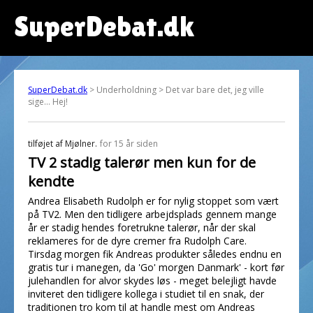
SuperDebat.dk
SuperDebat.dk
> Underholdning > Det var bare det, jeg ville
sige... Hej!
tilføjet af
Mjølner.
for 15 år siden
TV 2 stadig talerør men kun for de
kendte
Andrea Elisabeth Rudolph er for nylig stoppet som vært
på TV2. Men den tidligere arbejdsplads gennem mange
år er stadig hendes foretrukne talerør, når der skal
reklameres for de dyre cremer fra Rudolph Care.
Tirsdag morgen fik Andreas produkter således endnu en
gratis tur i manegen, da 'Go' morgen Danmark' - kort før
julehandlen for alvor skydes løs - meget belejligt havde
inviteret den tidligere kollega i studiet til en snak, der
traditionen tro kom til at handle mest om Andreas