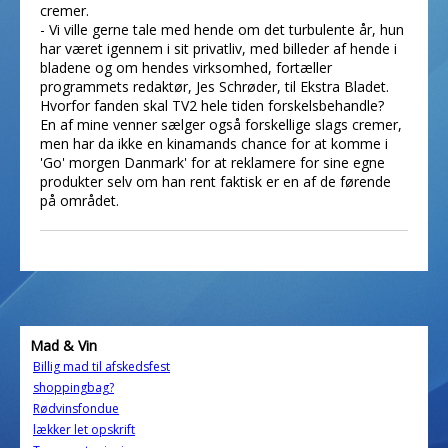
cremer.
- Vi ville gerne tale med hende om det turbulente år, hun
har været igennem i sit privatliv, med billeder af hende i
bladene og om hendes virksomhed, fortæller
programmets redaktør, Jes Schrøder, til Ekstra Bladet.
Hvorfor fanden skal TV2 hele tiden forskelsbehandle?
En af mine venner sælger også forskellige slags cremer,
men har da ikke en kinamands chance for at komme i
'Go' morgen Danmark' for at reklamere for sine egne
produkter selv om han rent faktisk er en af de førende
på området.
Mad & Vin
Billig mad til afskedsfest
shoppingbag?
Rødvinsfondue
lækker let opskrift