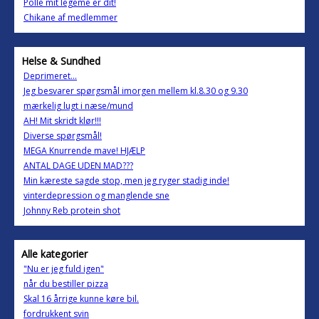
Polle mit legeme er dit!
Chikane af medlemmer
Helse & Sundhed
Deprimeret...
Jeg besvarer spørgsmål imorgen mellem kl.8.30 og 9.30
mærkelig lugt i næse/mund
AH! Mit skridt klør!!!
Diverse spørgsmål!
MEGA Knurrende mave! HJÆLP
ANTAL DAGE UDEN MAD???
Min kæreste sagde stop, men jeg ryger stadig inde!
vinterdepression og manglende sne
Johnny Reb protein shot
Alle kategorier
"Nu er jeg fuld igen"
når du bestiller pizza
Skal 16 årrige kunne køre bil.
fordrukkent svin