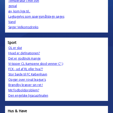
Temperatur i min ovn
genial
øv, kom lige til..
Lagkagelys som spørgsmålstegn søges
Vand
Søger Velkomsdrinks
Sport
OL er slut
Hvad er definationen?
Det er godtnok mange
Vi tipper CL-kampene skod venner C",)
FCK - ud af RL eller hva??
Stor bøde til FC København
Opgør over royal league's
Brøndby kræver sin ret !
Mit fodboldproblem?
Den engelske ligacupfinalen
Hus & Have