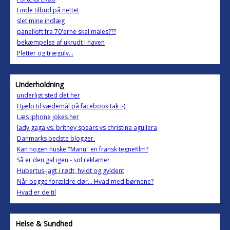
Finde tilbud på nettet
slet mine indlæg
panelloft fra 70'erne skal males???
bekæmpelse af ukrudt i haven
Pletter og trægulv...
Underholdning
underligt sted det her
Hjælp til vædemål på facebook tak :-)
Læs iphone jokes her
lady gaga vs. britney spears vs christina aguilera
Danmarks bedste blogger.
Kan nogen huske "Manu" en fransk tegnefilm?
Så er den gal igen - sol reklamer
Hubertus-jagt i rødt, hvidt og gyldent
Når begge forældre dør... Hvad med børnene?
Hvad er de til
Helse & Sundhed