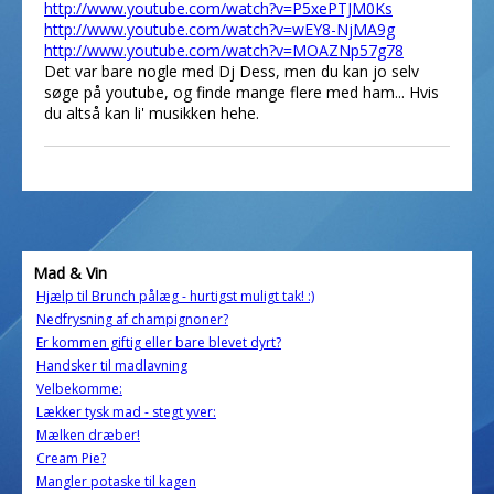
http://www.youtube.com/watch?v=P5xePTJM0Ks
http://www.youtube.com/watch?v=wEY8-NjMA9g
http://www.youtube.com/watch?v=MOAZNp57g78
Det var bare nogle med Dj Dess, men du kan jo selv
søge på youtube, og finde mange flere med ham... Hvis
du altså kan li' musikken hehe.
Mad & Vin
Hjælp til Brunch pålæg - hurtigst muligt tak! :)
Nedfrysning af champignoner?
Er kommen giftig eller bare blevet dyrt?
Handsker til madlavning
Velbekomme:
Lækker tysk mad - stegt yver:
Mælken dræber!
Cream Pie?
Mangler potaske til kagen