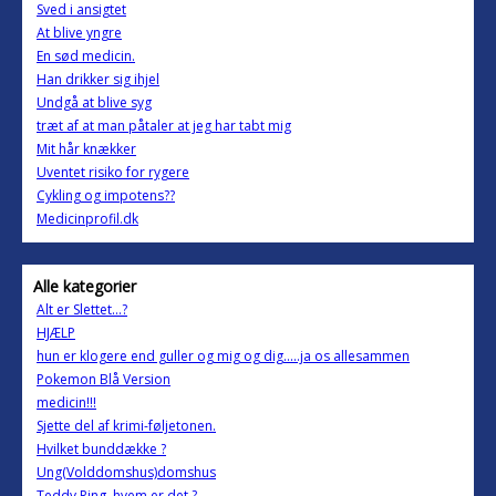
Sved i ansigtet
At blive yngre
En sød medicin.
Han drikker sig ihjel
Undgå at blive syg
træt af at man påtaler at jeg har tabt mig
Mit hår knækker
Uventet risiko for rygere
Cykling og impotens??
Medicinprofil.dk
Alle kategorier
Alt er Slettet...?
HJÆLP
hun er klogere end guller og mig og dig.....ja os allesammen
Pokemon Blå Version
medicin!!!
Sjette del af krimi-føljetonen.
Hvilket bunddække ?
Ung(Volddomshus)domshus
Teddy Ring, hvem er det ?