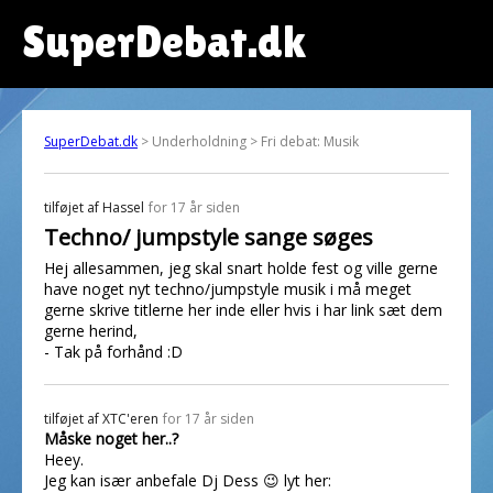
SuperDebat.dk
SuperDebat.dk
> Underholdning > Fri debat: Musik
tilføjet af
Hassel
for 17 år siden
Techno/ jumpstyle sange søges
Hej allesammen, jeg skal snart holde fest og ville gerne
have noget nyt techno/jumpstyle musik i må meget
gerne skrive titlerne her inde eller hvis i har link sæt dem
gerne herind,
- Tak på forhånd :D
tilføjet af
XTC'eren
for 17 år siden
Måske noget her..?
Heey.
Jeg kan især anbefale Dj Dess 😉 lyt her: