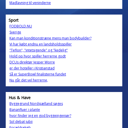
Madlavning til veninderne
Sport
FODBOLD.NU
Sverige
Kan man konditionstræne mens man bodybuilder?
Vi har købt endnu en landsholdsspiller
"Teflon", "intetsigende" og "kedelig"
Hold op hvor spiller herrerne godt
DCUs direktør Jesper Worre
er der hoteller i Kristianstad
Så er SuperBowl finalisterne fundet
Nu går det vel herrerne,
Hus & Have
Byggegrund Nordsjælland søges
Bananfluer i plante
hvor finder jeg en god byggeingeniør?
Sol debat jubii
Forældrekøb