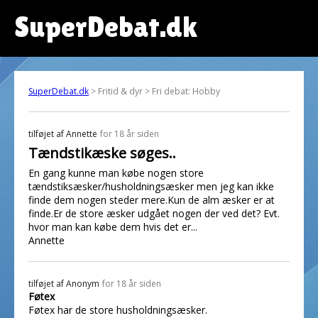
SuperDebat.dk
SuperDebat.dk
> Fritid & dyr > Fri debat: Hobby
tilføjet af
Annette
for 18 år siden
Tændstikæske søges..
En gang kunne man købe nogen store
tændstiksæsker/husholdningsæsker men jeg kan ikke
finde dem nogen steder mere.Kun de alm æsker er at
finde.Er de store æsker udgået nogen der ved det? Evt.
hvor man kan købe dem hvis det er...
Annette
tilføjet af
Anonym
for 18 år siden
Føtex
Føtex har de store husholdningsæsker.