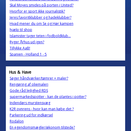
Skal Moyes smides på porten i United?
Hvorfor er sport ikke journalistik?
Jeres favoritklubber og hadeklubber?
Hvad mener du om Se og Hør kampen
hjælp til shop
Islamister tager teten i fodboldklub...
Ryger Århus ud igen?
Tillykke AaB!
Spanien - Holland 1 - 5
Hus & Have
Søger håndværker/tømrer + maler?
Rengøring af oliemaleri
Gode råd lejlighed RDS
supermarkedspotter - kan de plantes i potter?
Indendørs murstensvæg
K2R ovnrens - hvor kan man købe det ?
Parkering ud for indkørsel
Rodalon
En egendomsmægler/økonom tilstede?