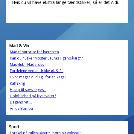
Hvis du vil have ekstra lange tændstikker, så er det Aldi.
Mad & Vin
Mad til surprise for kæresten
Kan du huske "Moster Lauras Figenpålæg"?
Madklub i Haderslev
Fordelene ved at drikke øl. Skål!
Hvor meget vil du gi' for en kage?
Kaffekrig
Hjælp til sovs søges ..
Holdbarhed på frysevarer?
Dagens ret....
Arroz Bomba
Sport
Forskel på rulleskøjter til børn og voksne?