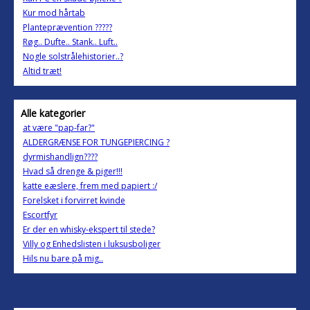
Kur mod hårtab
Planteprævention ?????
Røg.. Dufte.. Stank.. Luft..
Nogle solstrålehistorier..?
Altid træt!
Alle kategorier
at være "pap-far?"
ALDERGRÆNSE FOR TUNGEPIERCING ?
dyrmishandlign????
Hvad så drenge & piger!!!
katte eæslere, frem med papiert :/
Forelsket i forvirret kvinde
Escortfyr
Er der en whisky-ekspert til stede?
Villy og Enhedslisten i luksusboliger
Hils nu bare på mig..