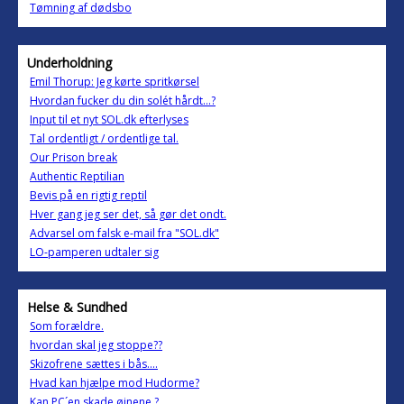
Tømning af dødsbo
Underholdning
Emil Thorup: Jeg kørte spritkørsel
Hvordan fucker du din solét hårdt...?
Input til et nyt SOL.dk efterlyses
Tal ordentligt / ordentlige tal.
Our Prison break
Authentic Reptilian
Bevis på en rigtig reptil
Hver gang jeg ser det, så gør det ondt.
Advarsel om falsk e-mail fra "SOL.dk"
LO-pamperen udtaler sig
Helse & Sundhed
Som forældre.
hvordan skal jeg stoppe??
Skizofrene sættes i bås....
Hvad kan hjælpe mod Hudorme?
Kan PC´en skade øjnene ?