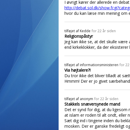
I øvrigt kører der allerede en deba
http://debat.sol.dk/show.fcgi?ca
hvor du kan læse min mening om 
tilføjet af
Kedde
for 22 år siden
Religionspåstyr
Jeg kan ikke se, at det skulle være
end kirkeklokker, da der eksisterer l
tilføjet af
informationsministeren
for 22
Via højtalere?!
Du tror ikke det bliver tilladt at sæ
Hmmm! Der er jo givet særbehandli
tilføjet af
anonym
for 22 år siden
Stakkels snæversynede mand
Det er synd for dig, at du ligesom 
at islam er roden til alt ondt, eller 
Sæt dig ind i tingene inden du bekla
mosken. Der er ganske fredeligt og 