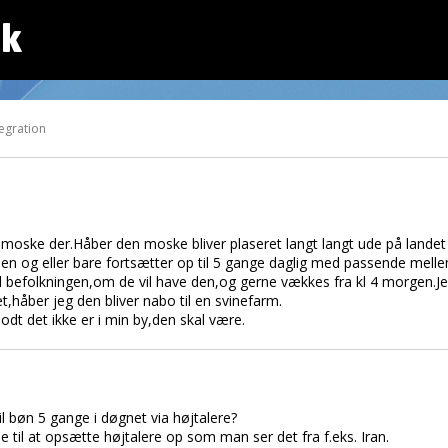
dk
tegration
 moske der.Håber den moske bliver plaseret langt langt ude på landet 
en og eller bare fortsætter op til 5 gange daglig med passende mell
l befolkningen,om de vil have den,og gerne vækkes fra kl 4 morgen.Je
et,håber jeg den bliver nabo til en svinefarm.
dt det ikke er i min by,den skal være.
il bøn 5 gange i døgnet via højtalere?
else til at opsætte højtalere op som man ser det fra f.eks. Iran.