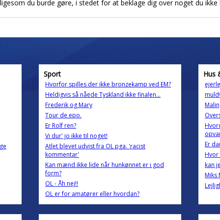
 ligesom du burde gøre, i stedet for at beklage dig over noget du ikke 
Sport
Hus 
Hvorfor spilles der ikke bronzekamp ved EM?
ejerl
Heldigvis så nåede Tyskland ikke finalen...
muld
Frederik og Mary
Malin
Tour de epo.
Overs
Er Rolf ren?
Hvor
opva
Vi dur' jo ikke til noget!
Er da
age
Atlet blevet udvist fra OL pga. 'racist
kommentar'
Hvor
Kan mænd ikke lide når hunkønnet er i god
kan j
form?
Miks 
OL - Åh nej!!
Lejli
OL er for amatører eller hvordan?