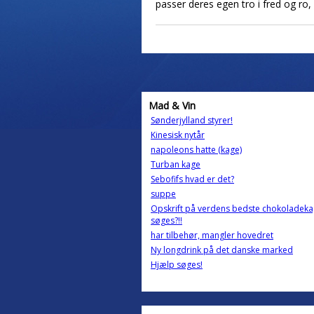
passer deres egen tro i fred og ro,
Mad & Vin
Sønderjylland styrer!
Kinesisk nytår
napoleons hatte (kage)
Turban kage
Sebofifs hvad er det?
suppe
Opskrift på verdens bedste chokoladek
søges?!!
har tilbehør, mangler hovedret
Ny longdrink på det danske marked
Hjælp søges!