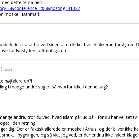
t med dette tema her:
tegory=6&conference=206&posting=41327
en moske i Danmark
 anderledes fra at bo ved siden af en kirke, hvor klokkerne forstyrrer
ove for lydstyrker i offtentligt rum.
 år siden
tte højtalere op?!
ng i mange andre sager, så hvorfor ikke i denne sag?!
mange andre, tror du ved, hvad islam går ud på - for du har vel set tv-
noget i den retning.
ger dig. Der er faktisk allerede en moske i Århus, og der bliver ikke ka
smukt i bygningen, og så vidt jeg ved, er der endnu ikke faldet klage