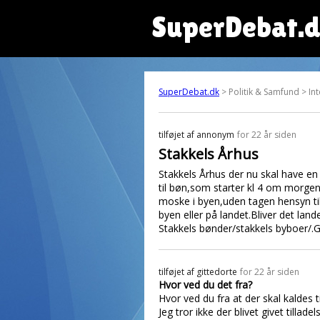
SuperDebat.
SuperDebat.dk
> Politik & Samfund > In
tilføjet af
annonym
for 22 år siden
Stakkels Århus
Stakkels Århus der nu skal have en
til bøn,som starter kl 4 om morgen
moske i byen,uden tagen hensyn ti
byen eller på landet.Bliver det land
Stakkels bønder/stakkels byboer/.Go
tilføjet af
gittedorte
for 22 år siden
Hvor ved du det fra?
Hvor ved du fra at der skal kaldes t
Jeg tror ikke der blivet givet tillad