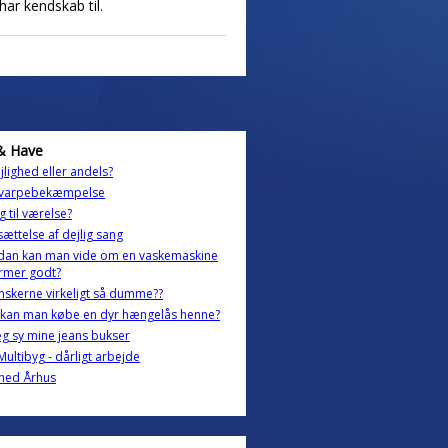
har kendskab til.
& Have
ejlighed eller andels?
varpebekæmpelse
g til værelse?
ættelse af dejlig sang
dan kan man vide om en vaskemaskine
rmer godt?
nskerne virkeligt så dumme??
 kan man købe en dyr hængelås henne?
eg sy mine jeans bukser
Multibyg - dårligt arbejde
ghed Århus